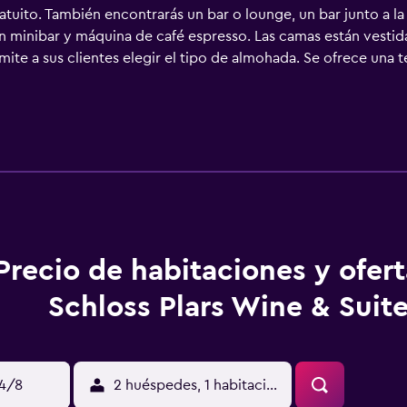
uito. También encontrarás un bar o lounge, un bar junto a l
on minibar y máquina de café espresso. Las camas están vestid
ite a sus clientes elegir el tipo de almohada. Se ofrece una t
s están dotados de albornoces, zapatillas, bidé y artículos de
 a nuestro acceso a Internet wifi gratis. Entre las comodida
ncluyen escritorio, cajas fuertes y teléfono. Las habitaciones
eza todos los días. Los servicios de ocio y esparcimiento en es
ividades de ocio y esparcimiento que se indican más abajo en l
.
Precio de habitaciones y ofer
Schloss Plars Wine & Suit
14/8
2 huéspedes, 1 habitación