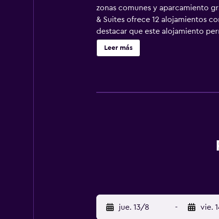
zonas comunes y aparcamiento grat
& Suites ofrece 12 alojamientos c
destacar que este alojamiento perm
con canales por satélite. Los baño
Leer más
pueden navegar por la web gracias
personas en viaje de negocios se i
opacas. Se ofrece servicio de limpi
sauna. Se pueden practicar las act
posible que se aplique un recargo)
jue. 13/8
-
vie. 