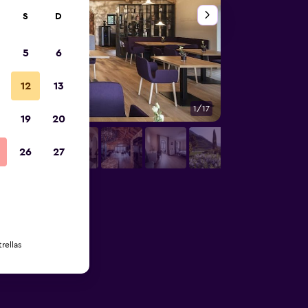
S
D
5
6
12
13
1/17
Otros
19
20
26
27
rellas