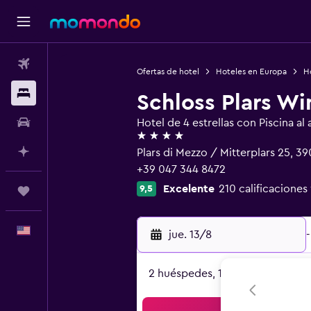
Vuelos
Ofertas de hotel
Hoteles en Europa
Ho
Alojamientos
Schloss Plars Wi
Autos
Hotel de 4 estrellas con Piscina al a
4 estrellas
Planifica con IA
Plars di Mezzo / Mitterplars 25, 
+39 047 344 8472
Excelente
210 calificaciones
9,5
Trips
Español
jue. 13/8
-
2 huéspedes, 1 habitación