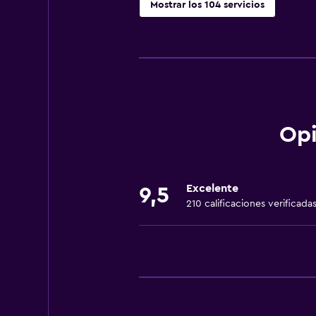
Mostrar los 104 servicios
Servicios básicos
Dispositivo hotspot móvil
Wifi disponible en todas las instal
Internet
Ventilador
Opi
Extinguidor
Artículos de aseo gratis
Excelente
9,5
Alarma de humo
210 calificaciones verificada
Calefacción
Aire acondicionado
Wifi gratis
Ropa de cama
Toallas