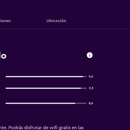
iones
Ubicación
do
9,6
9,3
8,6
te. Podrás disfrutar de wifi gratis en las