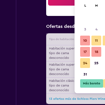
Bus
L
M
$268
Ofertas desde
/
Oferta m
3
4
Tipo de habitación
Proveedo
10
11
Habitación superior,
17
18
tipo de cama
desconocido
24
25
Habitación superior,
tipo de cama
desconocido
31
Habitación clásica,
Más barato
tipo de cama
desconocido
13 ofertas más de Schloss Plars Wine