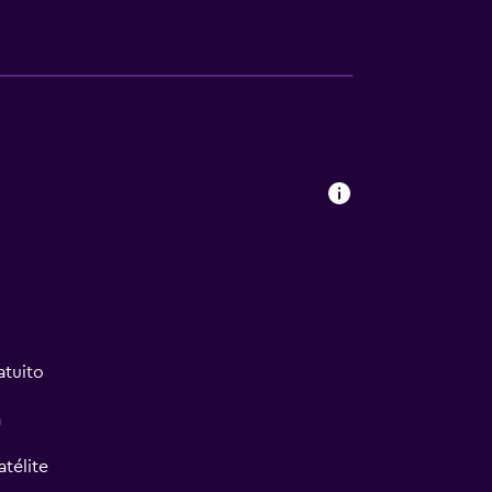
atuito
a
atélite