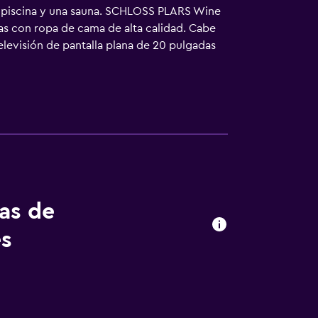
a piscina y una sauna. SCHLOSS PLARS Wine
as con ropa de cama de alta calidad. Cabe
elevisión de pantalla plana de 20 pulgadas
 higiene personal gratuitos. Los huéspedes
des especialmente pensadas para las
 también incluyen secador de pelo y cortinas
te hotel incluyen una piscina al aire libre y
as instalaciones o cerca del alojamiento (es
tas de
es