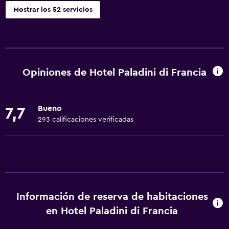
Mostrar los 52 servicios
Servicios básicos
Wifi gratis
Internet
Opiniones de Hotel Paladini di Francia
Ropa de cama
Toallas
Bueno
7,7
Extinguidor
293 calificaciones verificadas
Artículos de aseo gratis
Champú
Calefacción
Gel de ducha
Información de reserva de habitaciones
Aire acondicionado
en Hotel Paladini di Francia
Papeleras