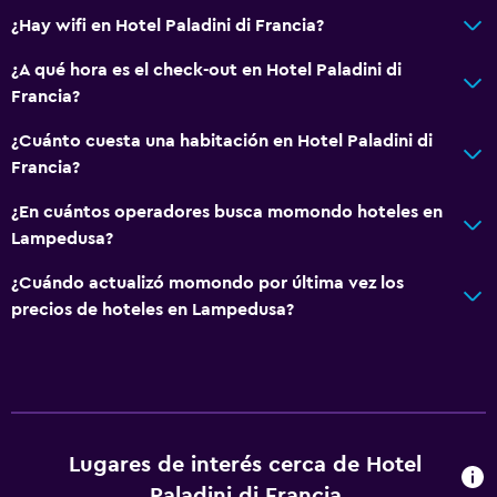
Caja fuerte
¿Hay wifi en Hotel Paladini di Francia?
Mostrador de información turística
¿A qué hora es el check-out en Hotel Paladini di
Francia?
Estacionamiento y transporte
Estacionamiento en la calle
¿Cuánto cuesta una habitación en Hotel Paladini di
Francia?
Traslado al aeropuerto (con cargos)
Estacionamiento gratuito
¿En cuántos operadores busca momondo hoteles en
Lampedusa?
Accesibilidad y adecuación
¿Cuándo actualizó momondo por última vez los
Habitaciones para no fumadores disponibles
precios de hoteles en Lampedusa?
Accesibilidad
Entrada privada
Sistema de entretenimiento
Lugares de interés cerca de Hotel
TV de pantalla plana
Paladini di Francia