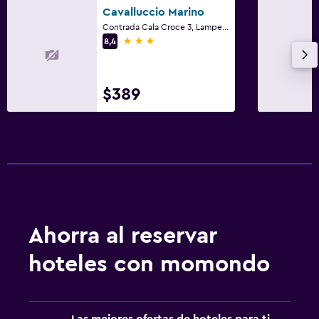
Terraza
Cavalluccio Marino
Contrada Cala Croce 3, Lampedusa, Sicilia
3 estrellas
8,4
Zona de trabajo
Escritorio
$389
Ideal para familias
Cuidado de niños o guardería
Piscina
Toallas para piscina
Ahorra al reservar
hoteles con momondo
Las mejores ofertas de hoteles para ti