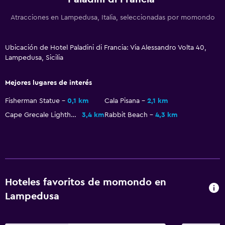
TV
Atracciones en Lampedusa, Italia, seleccionadas por momondo
Habitación
Ubicación de Hotel Paladini di Francia: Via Alessandro Volta 40,
Enchufe cerca de la cama
Lampedusa, Sicilia
Armario o clóset
Mejores lugares de interés
Comedor
Fisherman Statue
0,1 km
Cala Pisana
2,1 km
Restaurante
Cape Grecale Lighthouse
3,4 km
Rabbit Beach
4,3 km
Nevera
Salud y seguridad
Limpieza diaria
Hoteles favoritos de momondo en
Caja fuerte
Lampedusa
Aire libre