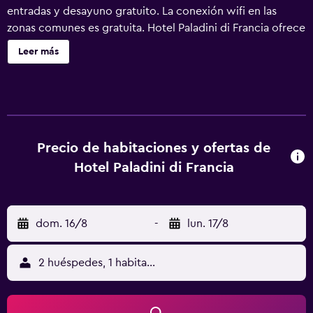
entradas y desayuno gratuito. La conexión wifi en las
zonas comunes es gratuita. Hotel Paladini di Francia ofrece
24 alojamientos con minibar y caja fuerte. Se ofrece una
Leer más
televisión de pantalla plana de 24 pulgadas con canales
digitales. Los baños están equipados con ducha, bidé,
artículos de higiene personal gratuitos y secador de pelo.
Los huéspedes pueden navegar por la web gracias a
nuestro acceso a Internet wifi gratis. Los servicios para las
personas de negocios incluyen escritorio y teléfono. Se
Precio de habitaciones y ofertas de
ofrece servicio de limpieza todos los días. Se pueden
Hotel Paladini di Francia
practicar las actividades de ocio y esparcimiento que se
indican más abajo en las instalaciones o cerca del
alojamiento (es posible que se aplique un recargo).
dom. 16/8
-
lun. 17/8
2 huéspedes, 1 habitación