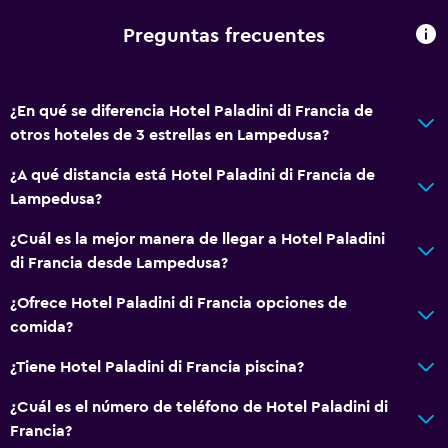
Teléfono
Preguntas frecuentes
Piso de mosaico/mármol
Espacio de almacenamiento
¿En qué se diferencia Hotel Paladini di Francia de
otros hoteles de 3 estrellas en Lampedusa?
Actividades
Senderismo
¿A qué distancia está Hotel Paladini di Francia de
Lampedusa?
Acceso a la playa
Submarinismo
¿Cuál es la mejor manera de llegar a Hotel Paladini
di Francia desde Lampedusa?
Buceo
Buceo
¿Ofrece Hotel Paladini di Francia opciones de
comida?
Servicios y facilidades
¿Tiene Hotel Paladini di Francia piscina?
Renta de autos
¿Cuál es el número de teléfono de Hotel Paladini di
Servicio de despertador
Francia?