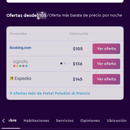
Ofertas desde
$105
/
Oferta más barata de precio por noche
Proveedor
Total noche
$105
Ver oferta
$136
Ver oferta
$145
Ver oferta
9 ofertas más de Hotel Paladini di Francia
Sobre
Habitaciones
Servicios
Opiniones
Ubicación