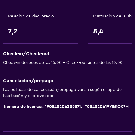
Baño
Relación calidad-precio
Puntuación de la ubi
Ducha
Gorro de baño
7,2
8,4
Bidé
Secador de pelo
Check-in/Check-out
Aseo
Check-in después de las 15:00 - Check-out antes de las 10:00
Papel higiénico
Baño privado
Cancelación/prepago
Las políticas de cancelación/prepago varían según el tipo de
General
habitación y el proveedor.
Habitaciones familiares
Número de licencia: 19084020A306871, IT084020A19VBKOX7M
Zona de estar
Vista al patio interior
Sofá