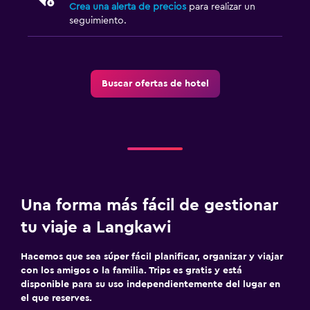
Crea una alerta de precios
para realizar un
Lavandería
seguimiento.
Lavandería
Servicios de lavandería/tintorería
Tendedero
Buscar ofertas de hotel
Habitación
Enchufe cerca de la cama
Perchero
Armario o clóset
Una forma más fácil de gestionar
tu viaje a Langkawi
Comedor
Máquina expendedora (bebidas)
Hacemos que sea súper fácil planificar, organizar y viajar
Máquina expendedora (botanas)
con los amigos o la familia. Trips es gratis y está
disponible para su uso independientemente del lugar en
Mesa de comedor
el que reserves.