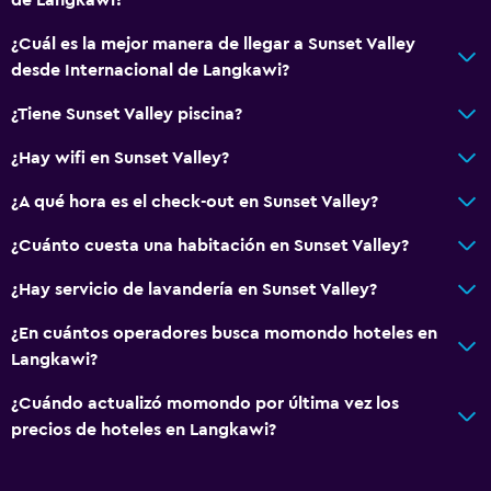
Parrilla
¿Cuál es la mejor manera de llegar a Sunset Valley
Terraza
desde Internacional de Langkawi?
Comedor al aire libre
¿Tiene Sunset Valley piscina?
Muebles de exterior
Área de picnic
¿Hay wifi en Sunset Valley?
Playa privada
¿A qué hora es el check-out en Sunset Valley?
Jardín
¿Cuánto cuesta una habitación en Sunset Valley?
General
¿Hay servicio de lavandería en Sunset Valley?
Habitaciones familiares
¿En cuántos operadores busca momondo hoteles en
Zona de estar
Langkawi?
Vista al jardín
¿Cuándo actualizó momondo por última vez los
Piso de parquet o madera noble
precios de hoteles en Langkawi?
Sofá