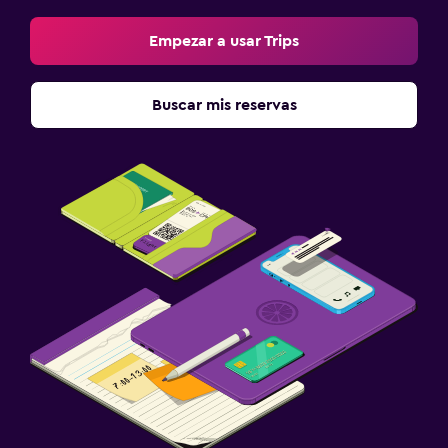
Salud y seguridad
Empezar a usar Trips
Botiquín de primeros auxilios
Cámaras CCTV en zonas comunes
Buscar mis reservas
Mosquitera
Estacionamiento y transporte
Estacionamiento gratuito
Estacionamiento privado
Zona de trabajo
Fax/fotocopiadora
Escritorio
Ideal para familias