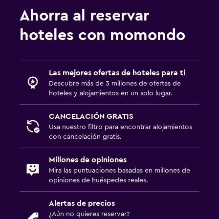
Ahorra al reservar
Actividades
hoteles con momondo
Senderismo
Bicicletas
Submarinismo
Las mejores ofertas de hoteles para ti
Buceo
Descubre más de 3 millones de ofertas de
hoteles y alojamientos en un solo lugar.
Paseos a caballo
CANCELACIÓN GRATIS
Servicios y facilidades
Usa nuestro filtro para encontrar alojamientos
con cancelación gratis.
Renta de autos
Minimercado en las instalaciones
Millones de opiniones
Mira las puntuaciones basadas en millones de
Mostrador de información turística
opiniones de huéspedes reales.
Acceso con llave
Botella de agua
Alertas de precios
¿Aún no quieres reservar?