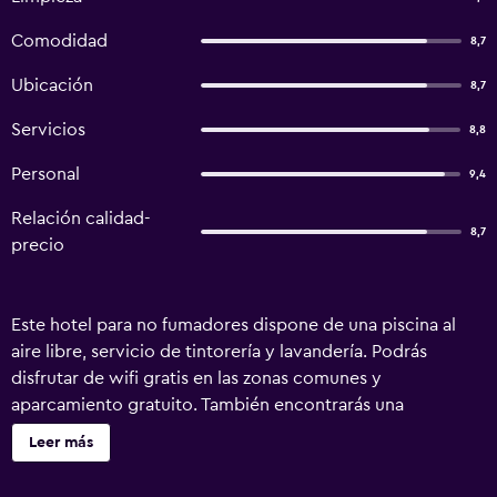
Comodidad
8,7
Ubicación
8,7
Servicios
8,8
Personal
9,4
Relación calidad-
8,7
precio
Este hotel para no fumadores dispone de una piscina al
aire libre, servicio de tintorería y lavandería. Podrás
disfrutar de wifi gratis en las zonas comunes y
aparcamiento gratuito. También encontrarás una
biblioteca, asistencia turística y para la compra de
Leer más
entradas y un supermercado. Se ofrece un servicio de
limpieza a petición. Sunset Valley ofrece 6 alojamientos