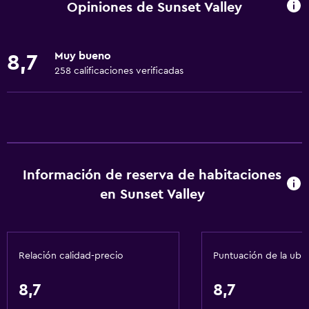
Opiniones de Sunset Valley
Internet
Ropa de cama
Muy bueno
8,7
Toallas
258 calificaciones verificadas
Ventilador
Extinguidor
Artículos de aseo gratis
Champú
Información de reserva de habitaciones
Adaptador
en Sunset Valley
Gel de ducha
Aire acondicionado
Papeleras
Relación calidad-precio
Puntuación de la ubi
Cocina
8,7
8,7
Copas