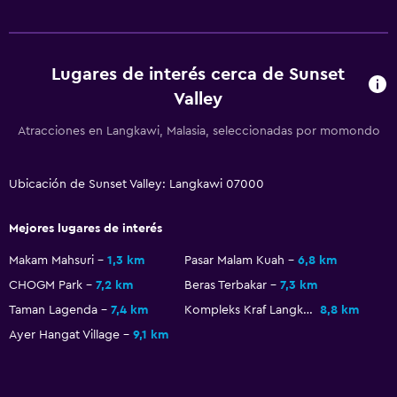
Vista a la montaña
Piso de mosaico/mármol
Vista a la piscina
Lugares de interés cerca de Sunset
Independiente
Valley
Espacio de almacenamiento
Atracciones en Langkawi, Malasia, seleccionadas por momondo
Baño
Ubicación de Sunset Valley: Langkawi 07000
Ducha
Baño adicional
Mejores lugares de interés
Tina de baño
Makam Mahsuri
1,3 km
Pasar Malam Kuah
6,8 km
Aseo
CHOGM Park
7,2 km
Beras Terbakar
7,3 km
Papel higiénico
Taman Lagenda
7,4 km
Kompleks Kraf Langkawi
8,8 km
Ayer Hangat Village
9,1 km
Albornoz
Baño privado
Ducha italiana