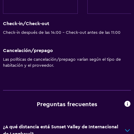
Tetera eléctrica
Microondas
Check-in/Check-out
Utensilios de cocina
Check-in después de las 14:00 - Check-out antes de las 11:00
Cocina
Tetera
Cancelación/prepago
Tostadora
Las políticas de cancelación/prepago varían según el tipo de
Nevera
habitación y el proveedor.
Comedor
Cocina
Aire libre
Preguntas frecuentes
Terraza/patio
Sillas de playa
¿A qué distancia está Sunset Valley de Internacional
Toallas de playa
de Langkawi?