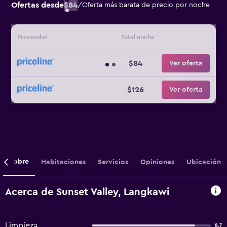
Ofertas desde
$84
/
Oferta más barata de precio por noche
Proveedor
Total noche
$84
Ver oferta
$126
Ver oferta
Sobre
Habitaciones
Servicios
Opiniones
Ubicación
Acerca de Sunset Valley, Langkawi
Limpieza
8,7