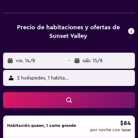
con aire acondicionado, albornoces y artículos de higiene
personal gratuitos. Las habitaciones disponen de patio
con mobiliario. La cocina está dotada de
frigorífico/congelador grande y placa de cocina. Los
Precio de habitaciones y ofertas de
baños están equipados con ducha. Los huéspedes pueden
Sunset Valley
navegar por la web gracias a nuestro acceso a Internet
wifi gratis. Se ofrece servicio de limpieza a petición. Los
servicios de ocio y esparcimiento en este hotel incluyen
vie. 14/8
-
sáb. 15/8
una piscina al aire libre. Se pueden practicar las
actividades de ocio y esparcimiento que se indican más
abajo en las instalaciones o cerca del alojamiento (es
2 huéspedes, 1 habitación
posible que se aplique un recargo).
$84
Habitación queen, 1 cama grande
por noche con tasas