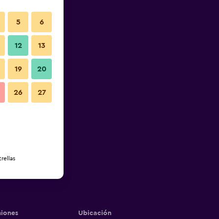
5
6
12
13
19
20
26
27
rellas
iones
Ubicación