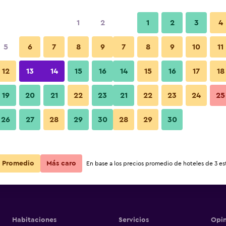
1
2
1
2
3
4
5
6
7
8
9
7
8
9
10
11
12
13
14
15
16
14
15
16
17
18
Ver precios
19
20
21
22
23
21
22
23
24
25
26
27
28
29
30
28
29
30
Ver precios
Ver precios
Promedio
Más caro
En base a los precios promedio de hoteles de 3 est
Habitaciones
Servicios
Opin