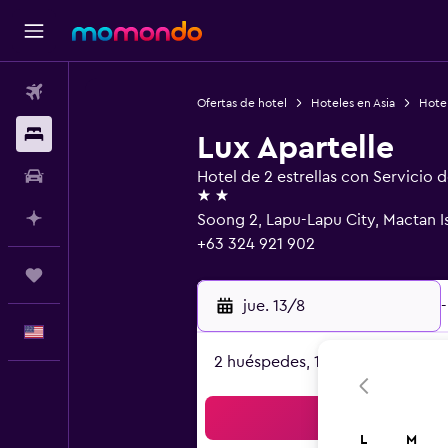
Vuelos
Ofertas de hotel
Hoteles en Asia
Hotel
Alojamientos
Lux Apartelle
Autos
Hotel de 2 estrellas con Servicio 
2 estrellas
Planifica con IA
Soong 2, Lapu-Lapu City, Mactan I
+63 324 921 902
Trips
jue. 13/8
-
Español
2 huéspedes, 1 habitación
Bus
L
M