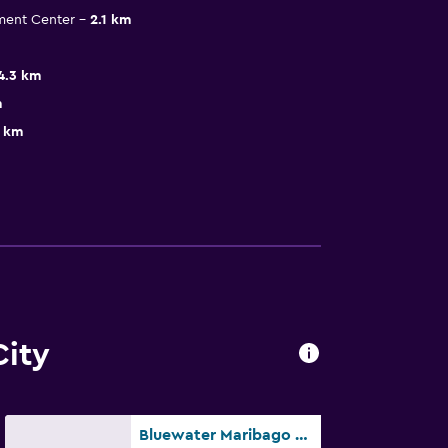
nment Center
2.1 km
4.3 km
m
6 km
City
Bluewater Maribago Beach Resort