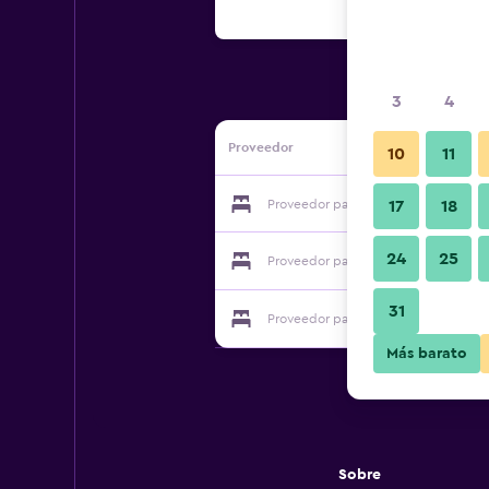
3
4
Proveedor
10
11
Proveedor para Lux Apartelle
17
18
24
25
Proveedor para Lux Apartelle
31
Proveedor para Lux Apartelle
Más barato
Sobre