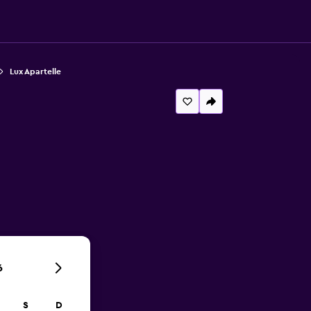
Lux Apartelle
6
S
D