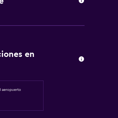
e
ciones en
al aeropuerto