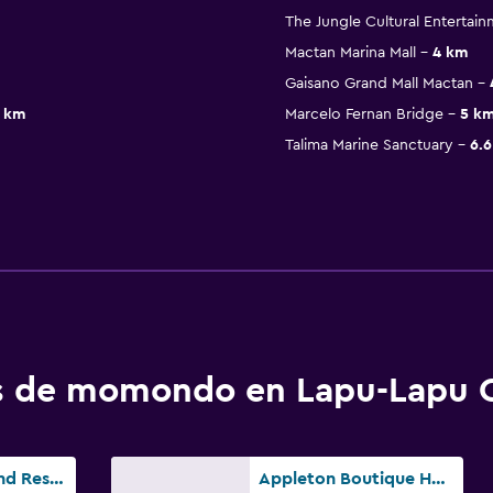
The Jungle Cultural Entertai
Mactan Marina Mall
4 km
Gaisano Grand Mall Mactan
9 km
Marcelo Fernan Bridge
5 k
Talima Marine Sanctuary
6.
os de momondo en Lapu-Lapu 
Arterra Hotel And Resort
Appleton Boutique Hotel Cebu