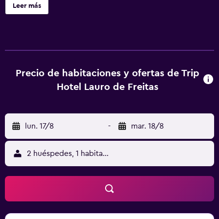
habitaciones y recepción 24 horas, además de wifi gratis
Leer más
en todo el alojamiento. El cafetería es ideal para tomar
algo. En el hotel, las habitaciones están equipadas con
escritorio y TV de pantalla plana. En Trip Hotel Lauro de
Freitas, cada habitación dispone de aire acondicionado y
baño privado. El alojamiento ofrece desayuno buffet o
continental. Centro comercial Salvador está a 21 km del
Precio de habitaciones y ofertas de Trip
alojamiento, y Pelourinho está a 27 km. El aeropuerto
Hotel Lauro de Freitas
(Aeropuerto internacional de Salvador) está a 1 km.
lun. 17/8
-
mar. 18/8
2 huéspedes, 1 habitación