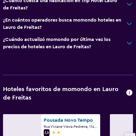
¿Cuánto cuesta una habitación en Trip Hotel Lauro
Estacionamiento y transporte
de Freitas?
Estacionamiento gratuito
¿En cuántos operadores busca momondo hoteles en
Estacionamiento privado
Lauro de Freitas?
¿Cuándo actualizó momondo por última vez los
Accesibilidad y adecuación
precios de hoteles en Lauro de Freitas?
Habitaciones para no fumadores disponibles
Almohada sin plumas
Habitación
Hoteles favoritos de momondo en Lauro
Enchufe cerca de la cama
de Freitas
Armario o clóset
Ideal para familias
Pousada Novo Tempo
Comidas para niños
Rua Viviane Vieira Pedreira, 114, Lauro de Freitas
2 estrellas
7,3
Buffet infantil