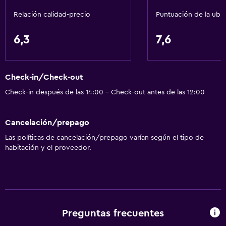
Comedor
Relación calidad-precio
Puntuación de la ubi
Mesa de comedor
Bar de tapas
6,3
7,6
Baño
Check-in/Check-out
Aseo
Check-in después de las 14:00 - Check-out antes de las 12:00
Papel higiénico
Ducha
Cancelación/prepago
Baño privado
Las políticas de cancelación/prepago varían según el tipo de
habitación y el proveedor.
Sistema de entretenimiento
TV por cable o vía satélite
TV de pantalla plana
TV
Preguntas frecuentes