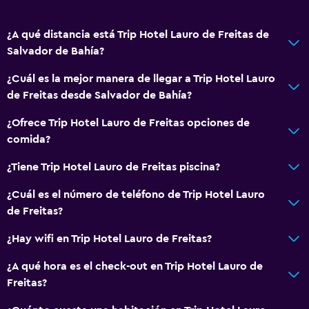
Aire libre
Terraza/patio
¿A qué distancia está Trip Hotel Lauro de Freitas de
Salvador de Bahía?
Comedor al aire libre
Muebles de exterior
¿Cuál es la mejor manera de llegar a Trip Hotel Lauro
de Freitas desde Salvador de Bahía?
General
¿Ofrece Trip Hotel Lauro de Freitas opciones de
Habitaciones familiares
comida?
Teléfono
¿Tiene Trip Hotel Lauro de Freitas piscina?
Alfombrado
¿Cuál es el número de teléfono de Trip Hotel Lauro
de Freitas?
Servicios y facilidades
¿Hay wifi en Trip Hotel Lauro de Freitas?
Servicio de habitaciones
Mostrador de información turística
¿A qué hora es el check-out en Trip Hotel Lauro de
Freitas?
Recepción 24 horas