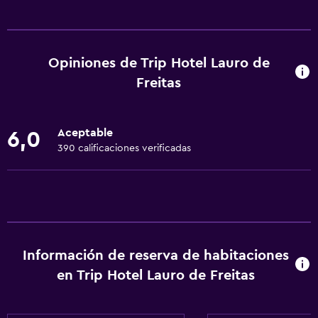
Servicios básicos
Wifi gratis
Dispositivo hotspot móvil
Opiniones de Trip Hotel Lauro de
Wifi disponible en todas las instalaciones
Freitas
Internet
Gel de ducha
Aceptable
6,0
Ventilador
390 calificaciones verificadas
Aire acondicionado
Papeleras
Comedor
Restaurante
Información de reserva de habitaciones
en Trip Hotel Lauro de Freitas
Bar/lounge
Minibar