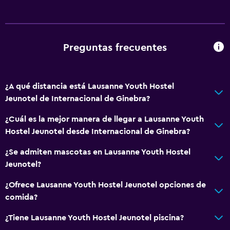
Bar de tapas
Restaurante
Bar/lounge
Preguntas frecuentes
La comida se puede entregar en el alojamiento
Máquina expendedora (bebidas)
¿A qué distancia está Lausanne Youth Hostel
Máquina expendedora (botanas)
Jeunotel de Internacional de Ginebra?
Actividades
¿Cuál es la mejor manera de llegar a Lausanne Youth
Hostel Jeunotel desde Internacional de Ginebra?
Tienda de regalos
Senderismo
¿Se admiten mascotas en Lausanne Youth Hostel
Jeunotel?
Bicicletas
Juegos de mesa/rompecabezas
¿Ofrece Lausanne Youth Hostel Jeunotel opciones de
comida?
Ciclismo
Ping pong
¿Tiene Lausanne Youth Hostel Jeunotel piscina?