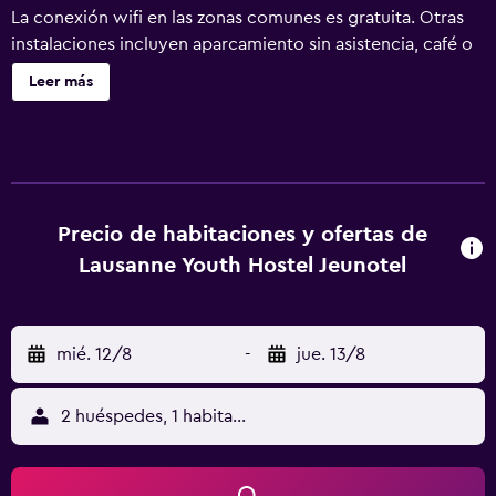
La conexión wifi en las zonas comunes es gratuita. Otras
instalaciones incluyen aparcamiento sin asistencia, café o
té en las zonas comunes y lavandería. No se ofrece
Leer más
servicio de limpieza. Lausanne Youth Hostel Jeunotel tiene
109 alojamientos. Los baños están equipados con ducha.
Se ofrece servicio de limpieza todos los días. Se pueden
practicar las actividades de ocio y esparcimiento que se
indican más abajo en las instalaciones o cerca del
alojamiento (es posible que se aplique un recargo).
Precio de habitaciones y ofertas de
Lausanne Youth Hostel Jeunotel
mié. 12/8
-
jue. 13/8
2 huéspedes, 1 habitación