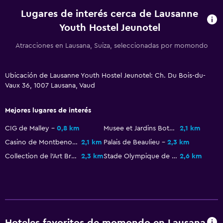
Papel higiénico
Lugares de interés cerca de Lausanne
Baño privado
Youth Hostel Jeunotel
Atracciones en Lausana, Suiza, seleccionadas por momondo
Salud y seguridad
Limpieza diaria
Ubicación de Lausanne Youth Hostel Jeunotel: Ch. Du Bois-du-
Botiquín de primeros auxilios
Vaux 36, 1007 Lausana, Vaud
Seguridad las 24 horas
Mejores lugares de interés
Caja fuerte
CIG de Malley
0,8 km
Musee et Jardins Botaniques Cantonaux
2,1 km
Casino de Montbenon
2,1 km
Palais de Beaulieu
2,3 km
General
Collection de l’Art Brut
2,3 km
Stade Olympique de la Pontaise
2,6 km
Habitaciones familiares
Casilleros
Espacio de almacenamiento
Ideal para familias