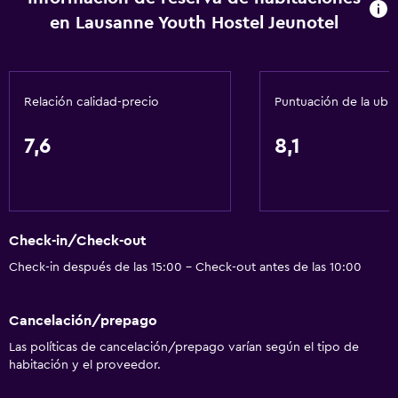
Servicios básicos
en Lausanne Youth Hostel Jeunotel
Wifi gratis
Internet
Ropa de cama
Relación calidad-precio
Puntuación de la ubi
Toallas
7,6
8,1
Extinguidor
Alarma de humo
Calefacción
Check-in/Check-out
Gel de ducha
Check-in después de las 15:00 - Check-out antes de las 10:00
Papeleras
Cancelación/prepago
Comedor
Las políticas de cancelación/prepago varían según el tipo de
Almuerzos para llevar
habitación y el proveedor.
Menús para dietas especiales (bajo petición)