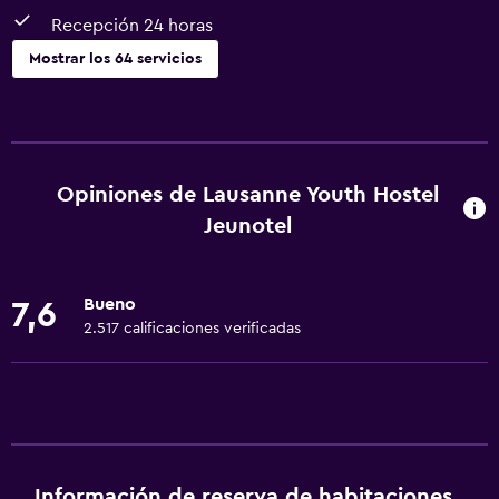
Recepción 24 horas
Mostrar los 64 servicios
Accesibilidad y adecuación
Mascotas permitidas bajo consulta (pueden aplicar cargos
extra)
Opiniones de Lausanne Youth Hostel
Accesibilidad
Jeunotel
Ascensor
Para no fumadores
Bueno
7,6
Lavabo bajo
2.517 calificaciones verificadas
Almohada sin plumas
Inodoro con barras de apoyo
Plantas superiores accesibles por escaleras
Áreas designadas para fumadores
Información de reserva de habitaciones