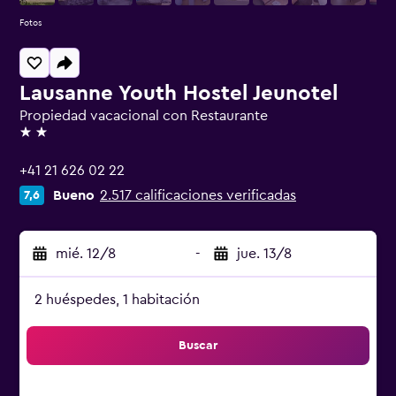
Fotos
Lausanne Youth Hostel Jeunotel
Propiedad vacacional con Restaurante
2 estrellas
+41 21 626 02 22
Bueno
2.517 calificaciones verificadas
7,6
mié. 12/8
-
jue. 13/8
2 huéspedes, 1 habitación
Buscar