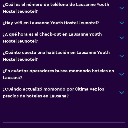
Mesa de billar
¿Cuál es el número de teléfono de Lausanne Youth
Instalaciones para deportes acuáticos
Hostel Jeunotel?
¿Hay wifi en Lausanne Youth Hostel Jeunotel?
Servicios y facilidades
¿A qué hora es el check-out en Lausanne Youth
Centro de negocios
Hostel Jeunotel?
Cambio de divisas
¿Cuánto cuesta una habitación en Lausanne Youth
Instalaciones para reuniones
Hostel Jeunotel?
Mostrador de información turística
¿En cuántos operadores busca momondo hoteles en
Acceso con tarjeta
Lausana?
Recepción 24 horas
¿Cuándo actualizó momondo por última vez los
precios de hoteles en Lausana?
Baño
Baño compartido
Ducha
Aseo