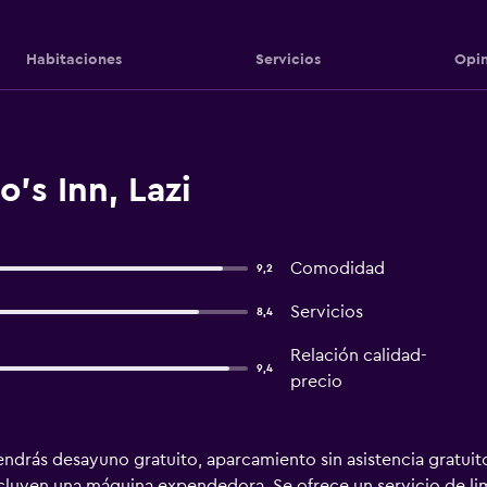
Habitaciones
Servicios
Opin
's Inn, Lazi
Comodidad
9,2
Servicios
8,4
Relación calidad-
9,4
precio
ndrás desayuno gratuito, aparcamiento sin asistencia gratuito
ncluyen una máquina expendedora. Se ofrece un servicio de lim