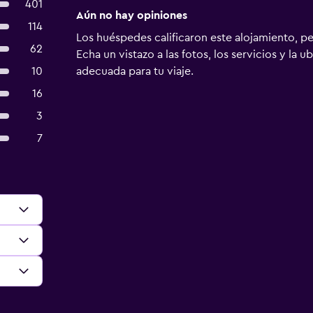
401
Aún no hay opiniones
114
Los huéspedes calificaron este alojamiento, p
62
Echa un vistazo a las fotos, los servicios y la u
10
adecuada para tu viaje.
16
3
7