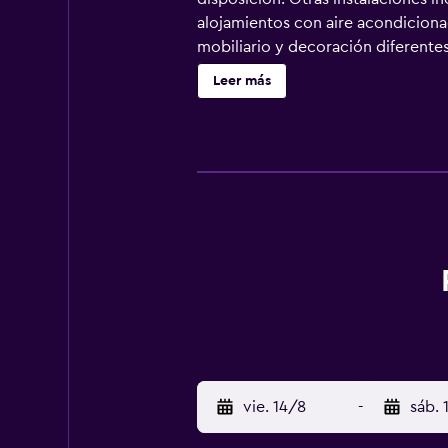
alojamientos con aire acondicionad
mobiliario y decoración diferente
canales por cable. Los baños están
Leer más
en Lazi ofrece acceso a Internet wi
para personas de negocios incluyen
sábanas. Se ofrece servicio de limp
vie. 14/8
-
sáb. 