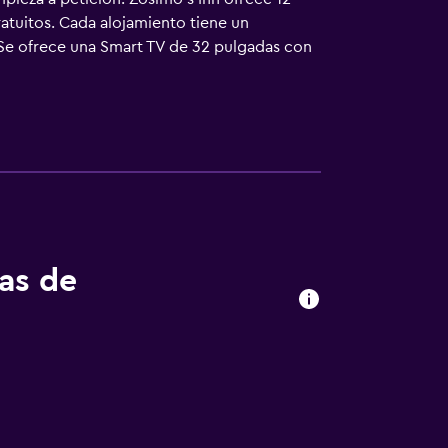
ratuitos. Cada alojamiento tiene un
 Se ofrece una Smart TV de 32 pulgadas con
cepillos de dientes y dentífrico. Este hotel
onas, o hasta 6 dispositivos). Los servicios
e pelo, cambio de toallas y cambio de
tas de