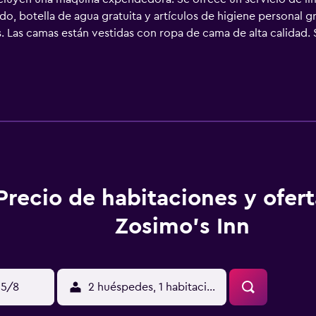
o, botella de agua gratuita y artículos de higiene personal g
s. Las camas están vestidas con ropa de cama de alta calidad.
 equipados con ducha con cabezal de ducha tipo lluvia, bidé y 
fi gratis con una velocidad de 100 Mbps o más (para 1 o 2 pers
 escritorio y sillas de oficina. Es posible solicitar secador d
ieza a petición.
Precio de habitaciones y ofer
Zosimo's Inn
15/8
2 huéspedes, 1 habitación