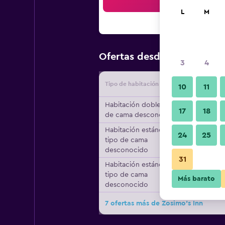
Bus
L
M
$29
Ofertas desde
/
Oferta má
3
4
Tipo de habitación
Proveedo
10
11
Habitación doble, tipo
17
18
de cama desconocido
Habitación estándar,
24
25
tipo de cama
desconocido
31
Habitación estándar,
tipo de cama
Más barato
desconocido
7 ofertas más de Zosimo's Inn