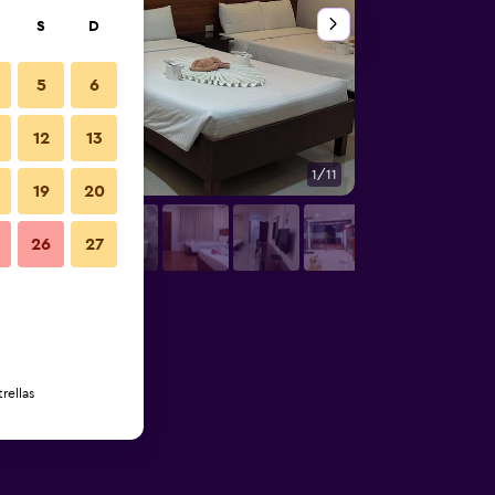
S
D
5
6
12
13
1/11
Habitación
19
20
26
27
rellas