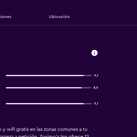
iones
Ubicación
9,1
8,9
9,1
 y wifi gratis en las zonas comunes a tu
pieza a petición. Zosimo's Inn ofrece 12