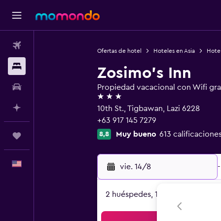
Vuelos
Ofertas de hotel
Hoteles en Asia
Hotel
Alojamientos
Zosimo's Inn
Autos
Propiedad vacacional con Wifi gra
3 estrellas
Planifica con IA
10th St., Tigbawan, Lazi 6228
+63 917 145 7279
Muy bueno
613 calificacione
8,8
Trips
Español
vie. 14/8
-
2 huéspedes, 1 habitación