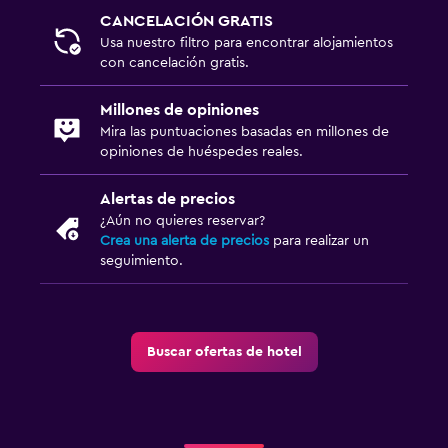
CANCELACIÓN GRATIS
Papel higiénico
Usa nuestro filtro para encontrar alojamientos
con cancelación gratis.
Salud y seguridad
Millones de opiniones
Limpieza diaria
Mira las puntuaciones basadas en millones de
Cámaras CCTV en zonas comunes
opiniones de huéspedes reales.
Cámaras CCTV en el exterior
Alertas de precios
Botiquín de primeros auxilios
¿Aún no quieres reservar?
Caja fuerte
Crea una alerta de precios
para realizar un
seguimiento.
Productos de limpieza
Piscina y spa
Buscar ofertas de hotel
Piscina climatizada
Spa
Piscina (cubierta)