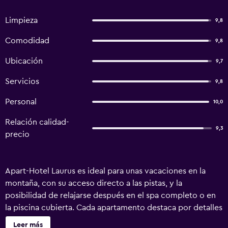
Limpieza
9,8
Comodidad
9,8
Ubicación
9,7
Servicios
9,8
Personal
10,0
Relación calidad-
9,3
precio
Apart-Hotel Laurus es ideal para unas vacaciones en la
montaña, con su acceso directo a las pistas, y la
posibilidad de relajarse después en el spa completo o en
la piscina cubierta. Cada apartamento destaca por detalles
como el suelo radiante, aunque también ofrece wifi gratis
Leer más