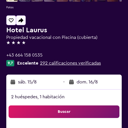
Fotos
Hotel Laurus
Propiedad vacacional con Piscina (cubierta)
4 estrellas
+43 664 158 0535
Excelente
292 calificaciones verificadas
9,7
sáb. 15/8
-
dom. 16/8
2 huéspedes, 1 habitación
Buscar