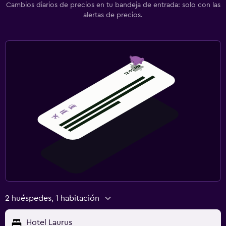
Cambios diarios de precios en tu bandeja de entrada: solo con las
Servicios y facilidades
alertas de precios.
Acceso con tarjeta
Check-out exprés
Caja fuerte
Ideal para familias
Cuidado de niños o guardería
Cuna/cama nido disponibles
Zona cubierta de juegos
Comedor
Menús para dietas especiales (bajo petición)
2 huéspedes, 1 habitación
Mesa de comedor
Hotel Laurus