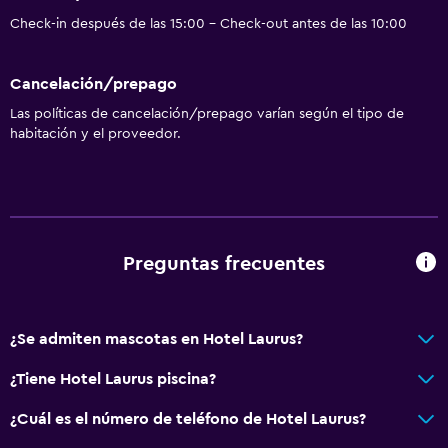
Extinguidor
Check-in después de las 15:00 - Check-out antes de las 10:00
Artículos de aseo gratis
Alarma de humo
Cancelación/prepago
Calefacción
Las políticas de cancelación/prepago varían según el tipo de
Wifi gratis
habitación y el proveedor.
Ropa de cama
Toallas
Champú
Gel de ducha
Preguntas frecuentes
Papeleras
Acondicionador
¿Se admiten mascotas en Hotel Laurus?
Cocina
¿Tiene Hotel Laurus piscina?
Copas
¿Cuál es el número de teléfono de Hotel Laurus?
Tetera eléctrica