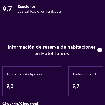
Pesca
Excelente
9,7
Juegos de mesa/rompecabezas
292 calificaciones verificadas
Sala de juegos
Ciclismo
Esquí
Minigolf
Información de reserva de habitaciones
Bolera
en Hotel Laurus
Instalaciones para deportes acuáticos
A pie de pista
Senderismo
Relación calidad-precio
Puntuación de la ubi
Servicios básicos
9,3
9,7
Wifi disponible en todas las instalaciones
Internet
Check-in/Check-out