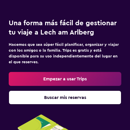
Vapor
Sauna
Una forma más fácil de gestionar
Sistema de entretenimiento
tu viaje a Lech am Arlberg
TV de pantalla plana
Hacemos que sea súper fácil planificar, organizar y viajar
Biblioteca
con los amigos o la familia. Trips es gratis y está
Sala de estar/TV compartida
disponible para su uso independientemente del lugar en
el que reserves.
TV
Empezar a usar Trips
Habitación
Enchufe cerca de la cama
Buscar mis reservas
Sofá cama
Perchero
Armario o clóset