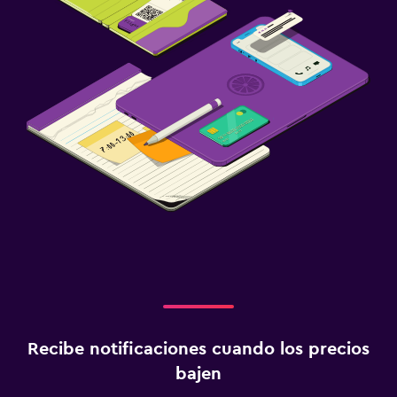
Estacionamiento y transporte
Estacionamiento gratuito
Estacionamiento privado
Traslado aeropuerto
Aire libre
Terraza/patio
Sillas de playa
Terraza
Lavandería
Lavandería
Servicios de lavandería/tintorería
Recibe notificaciones cuando los precios
Lavadora
bajen