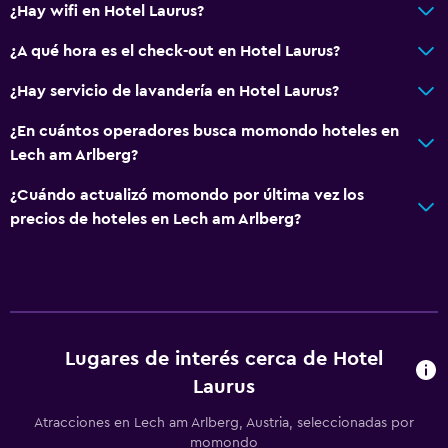
¿Hay wifi en Hotel Laurus?
Utensilios de cocina
¿A qué hora es el check-out en Hotel Laurus?
Cocina
Lavavajillas
¿Hay servicio de lavandería en Hotel Laurus?
Microondas
¿En cuántos operadores busca momondo hoteles en
Cocina
Lech am Arlberg?
Tetera/cafetera
¿Cuándo actualizó momondo por última vez los
Tetera
precios de hoteles en Lech am Arlberg?
Nevera
Cafetera
Comedor
Lugares de interés cerca de Hotel
General
Laurus
Habitaciones familiares
Atracciones en Lech am Arlberg, Austria, seleccionadas por
Piso de parquet o madera noble
momondo