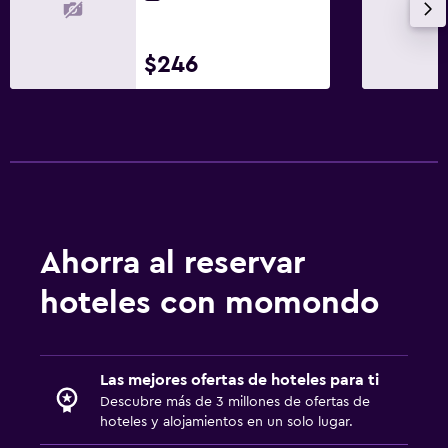
Para no fumadores
Mascotas permitidas bajo consulta (pueden aplicar cargos
$246
extra)
Ascensor
Ascensor disponible
Estacionamiento accesible
Habitación hipoalergénica
Plantas superiores accesibles por ascensor
Ahorra al reservar
Baño
hoteles con momondo
Secador de pelo
Albornoz
Baño privado
Las mejores ofertas de hoteles para ti
Descubre más de 3 millones de ofertas de
Ducha
hoteles y alojamientos en un solo lugar.
Aseo