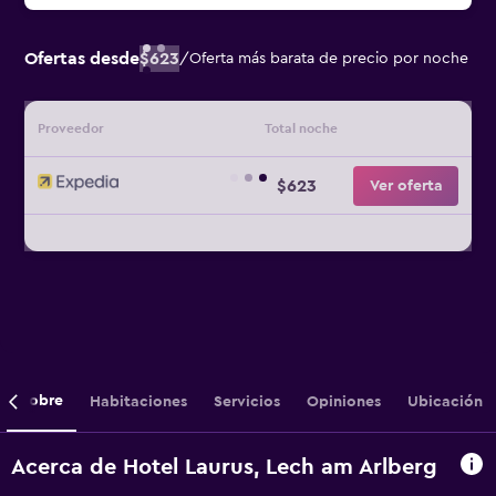
Ofertas desde
$623
/
Oferta más barata de precio por noche
Proveedor
Total noche
$623
Ver oferta
Sobre
Habitaciones
Servicios
Opiniones
Ubicación
Acerca de Hotel Laurus, Lech am Arlberg