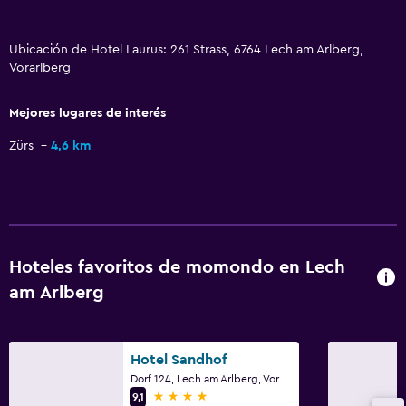
Vista a la montaña
Bodega de esquí
Ubicación de Hotel Laurus: 261 Strass, 6764 Lech am Arlberg,
Vorarlberg
Espacio de almacenamiento
Vista al río
Mejores lugares de interés
Chimenea
Zürs
4,6 km
Zona de estar
Pantuflas
Sofá
Teléfono
Hoteles favoritos de momondo en Lech
Vista a la ciudad
am Arlberg
Accesibilidad y adecuación
Unidad ubicada en la planta baja
Hotel Sandhof
Dorf 124, Lech am Arlberg, Vorarlberg
Hipoalergénico
4 estrellas
9,1