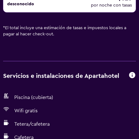
desconocido
alojamiento (es posible que se aplique un recargo).
por noche con tasas
*
El total incluye una estimación de tasas e impuestos locales a
pagar al hacer check-out.
Servicios e instalaciones de Apartahotel
Piscina (cubierta)
Wifi gratis
Tetera/cafetera
Cafetera