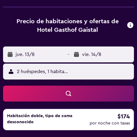
gratuito. La piscina pública Alpenbad Leutasch se
encuentra a 5 minutos en coche y hay una parada de
autobús justo enfrente del establecimiento. Hay pistas de
Precio de habitaciones y ofertas de
esquí de fondo a 150 metros del establecimiento. El
Hotel Gasthof Gaistal
centro de Seefeld está a 10 minutos en coche.
jue. 13/8
-
vie. 14/8
2 huéspedes, 1 habitación
$174
Habitación doble, tipo de cama
desconocido
por noche con tasas