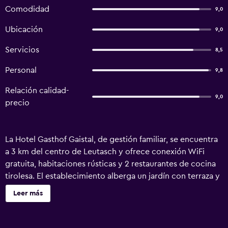
Comodidad
9,0
Ubicación
9,0
Servicios
8,5
Personal
9,8
Relación calidad-
9,0
precio
La Hotel Gasthof Gaistal, de gestión familiar, se encuentra
a 3 km del centro de Leutasch y ofrece conexión WiFi
gratuita, habitaciones rústicas y 2 restaurantes de cocina
tirolesa. El establecimiento alberga un jardín con terraza y
tumbonas. La estación de esquí más cercana está a 5 km.
Leer más
Hay WiFi gratuita. Todas las habitaciones disponen de TV
vía satélite, zona de estar y baño con ducha. El Gaistal
Pension cuenta con guardaesquíes y aparcamiento