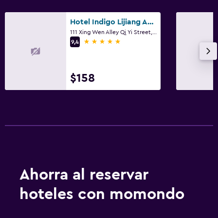
Hotel Indigo Lijiang Ancient Town By IHG
111 Xing Wen Alley Qi Yi Street, Lijiang
5 estrellas
9,4
$158
Ahorra al reservar
hoteles con momondo