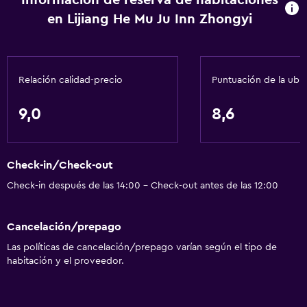
Información de reserva de habitaciones
Wifi gratis
en Lijiang He Mu Ju Inn Zhongyi
Aire acondicionado
Estacionamiento y transporte
Relación calidad-precio
Puntuación de la ubi
Traslado aeropuerto
9,0
8,6
Cocina
Cocina
Check-in/Check-out
General
Check-in después de las 14:00 - Check-out antes de las 12:00
Espacio de almacenamiento
Cancelación/prepago
Salud y seguridad
Las políticas de cancelación/prepago varían según el tipo de
habitación y el proveedor.
Caja fuerte
Ideal para familias