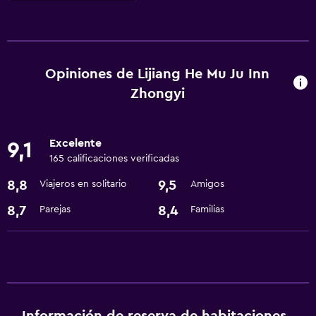
Servicios y facilidades
Servicio de habitaciones
Check-out exprés
Opiniones de Lijiang He Mu Ju Inn
Recepción 24 horas
Zhongyi
Lavandería
Excelente
9,1
Lavandería
165 calificaciones verificadas
Servicios de lavandería/tintorería
8,8
9,5
Viajeros en solitario
Amigos
8,7
8,4
Parejas
Familias
Actividades
Bicicletas
Senderismo
Servicios básicos