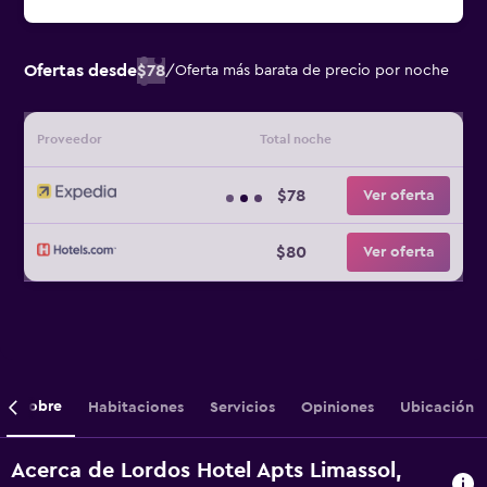
Ofertas desde
$78
/
Oferta más barata de precio por noche
Proveedor
Total noche
$78
Ver oferta
$80
Ver oferta
Sobre
Habitaciones
Servicios
Opiniones
Ubicación
Acerca de Lordos Hotel Apts Limassol,