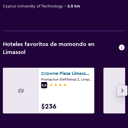
Cyprus University of Technology
2.5 km
Hoteles favoritos de momondo en
Limassol
Crowne Plaza Limassol By IHG
Promachon Eleftherias 2, Limassol
4 estrellas
8,8
$236