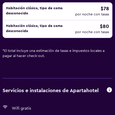
instalaciones o cerca del alojamiento (es posible que se
aplique un recargo).
$78
Habitación clásica, tipo de cama
desconocido
por noche con tasas
$80
Habitación clásica, tipo de cama
desconocido
por noche con tasas
*
El total incluye una estimación de tasas e impuestos locales a
pagar al hacer check-out.
Servicios e instalaciones de Apartahotel
Wifi gratis