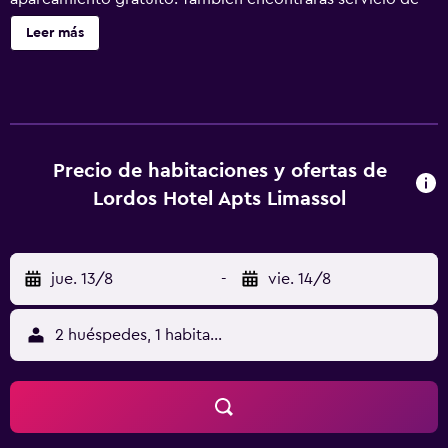
limusina o coche con chófer, check-in exprés y check-out
Leer más
exprés. Este apartotel cuenta con wifi gratis y conexión a
Internet por cable gratis, además de cocina básica con
frigorífico y microondas. También podrás disfrutar de
televisión LCD, televisión y ropa de cama de alta calidad.
Se ofrece un servicio de limpieza limitado. Este apartotel
ofrece 23 alojamientos con caja fuerte y cafetera y tetera.
Precio de habitaciones y ofertas de
Las camas están vestidas con ropa de cama de alta
Lordos Hotel Apts Limassol
calidad. Se ofrece una televisión LCD en todas las
habitaciones. La cocina básica está dotada de frigorífico,
microondas y utensilios de cocina. Los baños están
jue. 13/8
-
vie. 14/8
equipados con ducha, artículos de higiene personal
gratuitos y secador de pelo. Este apartotel en Limassol
ofrece acceso a Internet por cable y wifi gratis. Los
2 huéspedes, 1 habitación
servicios para las personas de negocios incluyen
escritorio y teléfono. Se ofrece servicio de limpieza solo
entre semana. Se pueden practicar las actividades de ocio
y esparcimiento que se indican más abajo en las