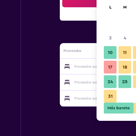
Bus
L
M
3
4
Proveedor
10
11
Proveedor para Citotel Lion D`Or
17
18
24
25
Proveedor para Citotel Lion D`Or
31
Proveedor para Citotel Lion D`Or
Más barato