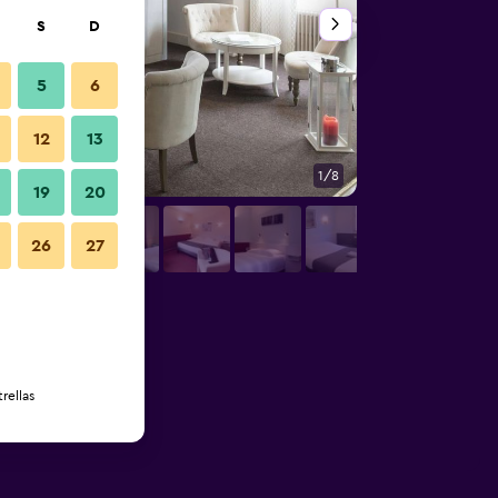
S
D
5
6
12
13
1/8
Buffet
19
20
26
27
rellas