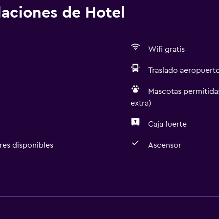
alaciones de Hotel
Wifi gratis
Traslado aeropuert
Mascotas permitidas
extra)
Caja fuerte
res disponibles
Ascensor
Estacionamiento y tran
isponibles
Traslado aeropuerto
Estacionamiento