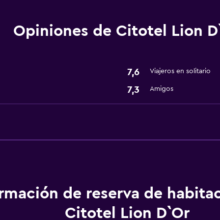
 (pueden aplicar cargos extra)
Opiniones de Citotel Lion D
Baño
Secador de pelo
7,6
Viajeros en solitario
7,3
Amigos
Salud y seguridad
Caja fuerte
ormación de reserva de habita
Citotel Lion D`Or