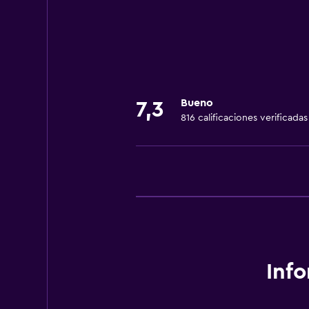
Mascotas permitidas bajo consulta
Áreas designadas para fumadores
Servicios y facilidades
Servicio de habitaciones
Bueno
7,3
816 calificaciones verificadas
Centro de negocios
General
Espacio de almacenamiento
Servicios básicos
Wifi gratis
Inf