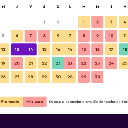
car
M
J
V
S
D
L
M
M
J
V
1
2
1
2
3
4
5
6
7
8
9
7
8
9
10
11
Sala de estar
12
13
14
15
16
14
15
16
17
18
Ver precios
19
20
21
22
23
21
22
23
24
25
Fotos
26
27
28
29
30
28
29
30
Ver precios
Ver precios
Promedio
Más caro
En base a los precios promedio de hoteles de 3 est