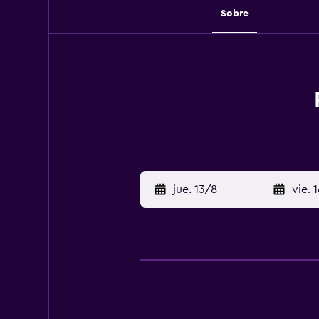
Sobre
jue. 13/8
-
vie. 