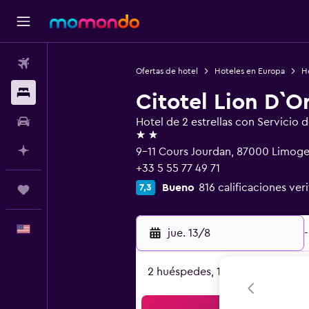
Vuelos
Ofertas de hotel
Hoteles en Europa
Ho
Alojamientos
Citotel Lion D`O
Autos
Hotel de 2 estrellas con Servicio 
2 estrellas
Planifica con IA
9-11 Cours Jourdan, 87000 Limoge
+33 5 55 77 49 71
Bueno
816 calificaciones ver
7,3
Trips
Español
jue. 13/8
-
2 huéspedes, 1 habitación