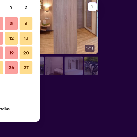
S
D
5
6
12
13
1/11
Habitación
19
20
26
27
rellas