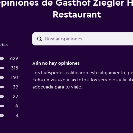
piniones de Gasthof Ziegler H
Restaurant
adas
629
Aún no hay opiniones
318
Los huéspedes calificaron este alojamiento, p
140
Echa un vistazo a las fotos, los servicios y la u
39
adecuada para tu viaje.
22
4
8