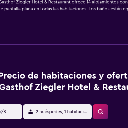
 Gasthof Ziegler Hotel & Restaurant ofrece 14 alojamientos con
de pantalla plana en todas las habitaciones. Los baños están 
indau ofrece acceso a Internet wifi gratis. Los servicios para 
ales gratuitas (pueden existir restricciones). Se ofrece servic
y esparcimiento que se indican más abajo en las instalaciones 
Precio de habitaciones y ofer
Gasthof Ziegler Hotel & Resta
17/8
2 huéspedes, 1 habitación