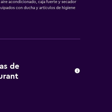
 aire acondicionado, caja fuerte y secador
equipados con ducha y artículos de higiene
las personas de negocios incluyen escritorio
io de limpieza todos los días. Se pueden
o cerca del alojamiento (es posible que se
tas de
urant