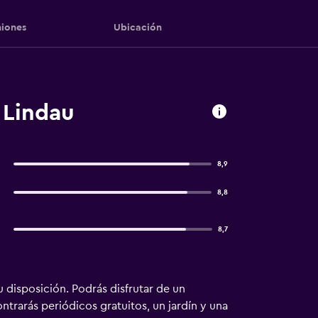
iones
Ubicación
 Lindau
8,9
8,8
8,7
 disposición. Podrás disfrutar de un
trarás periódicos gratuitos, un jardín y una