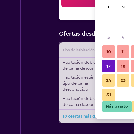
Bus
L
M
$160
Ofertas desde
/
Oferta m
3
4
Tipo de habitación
Proveedo
10
11
Habitación doble, tipo
17
18
de cama desconocido
Habitación estándar,
24
25
tipo de cama
desconocido
31
Habitación doble, tipo
de cama desconocido
Más barato
10 ofertas más de Gasthof Ziegler H