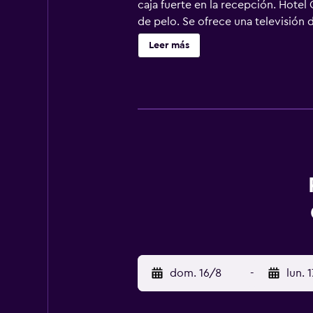
caja fuerte en la recepción. Hotel
de pelo. Se ofrece una televisión 
personal gratuitos. Este hotel en L
Leer más
y teléfono; se ofrecen llamadas loc
practicar las actividades de ocio 
aplique un recargo).
dom. 16/8
-
lun. 