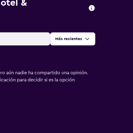
otel &
Ordenar por
:
Más recientes
ero aún nadie ha compartido una opinión.
bicación para decidir si es la opción