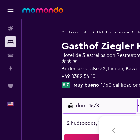
Vuelos
Ofertas de hotel
Hoteles en Europa
H
Alojamientos
Gasthof Ziegler 
Autos
Hotel de 3 estrellas con Restauran
3 estrellas
Planifica con IA
Bodenseestraße 32, Lindau, Bavari
+49 8382 54 10
Muy bueno
1.160 calificacion
8,7
Trips
Español
dom. 16/8
-
2 huéspedes, 1 habitación