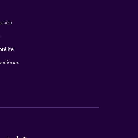
atuito
a
atélite
reuniones