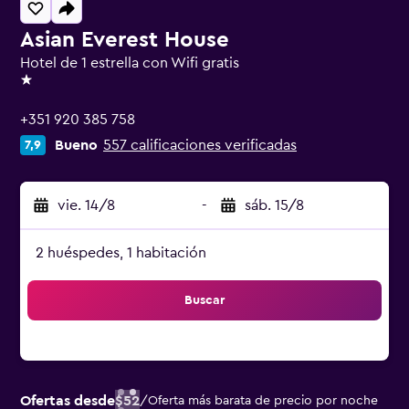
Asian Everest House
Hotel de 1 estrella con Wifi gratis
1 estrella
+351 920 385 758
Bueno
557 calificaciones verificadas
7,9
vie. 14/8
-
sáb. 15/8
2 huéspedes, 1 habitación
Buscar
Ofertas desde
$52
/
Oferta más barata de precio por noche