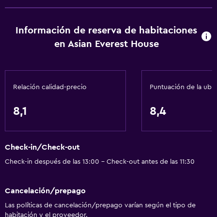
Calefacción
Información de reserva de habitaciones
Adaptador
en Asian Everest House
Gel de ducha
Toallas/ropa de cama (cargo adicional)
Papeleras
Relación calidad-precio
Puntuación de la ubi
Acondicionador
8,1
8,4
Cocina
Copas
Check-in/Check-out
Tetera eléctrica
Check-in después de las 13:00 - Check-out antes de las 11:30
Cocina compartida
Microondas
Cancelación/prepago
Tetera/cafetera
Las políticas de cancelación/prepago varían según el tipo de
Nevera
habitación y el proveedor.