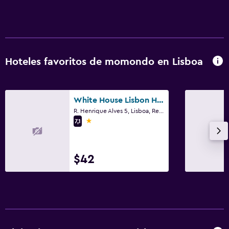
Habitación
Lámpara de lectura
Camas extralargas (+2 m)
Hoteles favoritos de momondo en Lisboa
Enchufe cerca de la cama
Perchero
White House Lisbon Hostel
Armario o clóset
R. Henrique Alves 5, Lisboa, Región de Lisboa
1 estrella
7,1
Salud y seguridad
Botiquín de primeros auxilios
$42
Cámaras CCTV en zonas comunes
Caja fuerte
Zona de trabajo
Fax/fotocopiadora