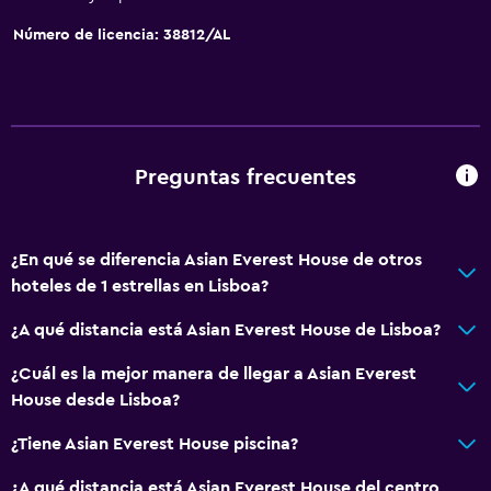
Comedor
Número de licencia: 38812/AL
Cocina
General
Habitaciones familiares
Preguntas frecuentes
Zona de estar
Piso de parquet o madera noble
¿En qué se diferencia Asian Everest House de otros
Pantuflas
hoteles de 1 estrellas en Lisboa?
Vista a punto de interés
¿A qué distancia está Asian Everest House de Lisboa?
Vista a la ciudad
Cortina
¿Cuál es la mejor manera de llegar a Asian Everest
House desde Lisboa?
Espacio de almacenamiento
¿Tiene Asian Everest House piscina?
Servicios y facilidades
¿A qué distancia está Asian Everest House del centro