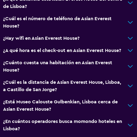
Cajero automático/banco
de Lisboa?
Servicio de despertador
¿Cuál es el número de teléfono de Asian Everest
Caja fuerte
House?
Mostrador de información turística
¿Hay wifi en Asian Everest House?
Acceso con llave
¿A qué hora es el check-out en Asian Everest House?
Check-in/check-out privado
Recepción 24 horas
¿Cuánto cuesta una habitación en Asian Everest
House?
Accesibilidad y adecuación
¿Cuál es la distancia de Asian Everest House, Lisboa,
Habitaciones para no fumadores disponibles
a Castillo de San Jorge?
Almohada sin plumas
¿Está Museo Calouste Gulbenkian, Lisboa cerca de
Inodoro con barras de apoyo
Asian Everest House?
Plantas superiores accesibles por escaleras
¿En cuántos operadores busca momondo hoteles en
Áreas designadas para fumadores
Lisboa?
Entrada privada