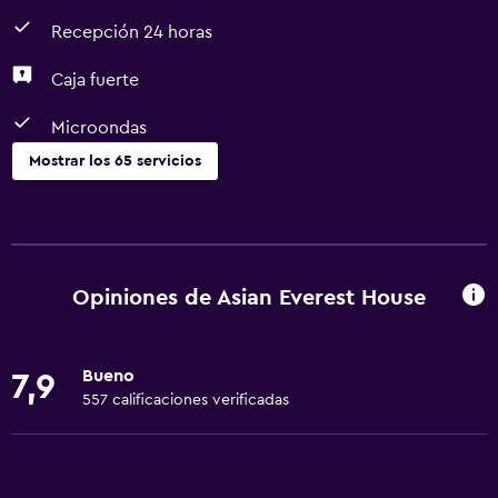
Recepción 24 horas
Caja fuerte
Microondas
Mostrar los 65 servicios
Servicios básicos
Wifi gratis
Dispositivo hotspot móvil
Opiniones de Asian Everest House
Wifi disponible en todas las instalaciones
Internet
Bueno
7,9
Toallas
557 calificaciones verificadas
Ventilador
Extinguidor
Champú