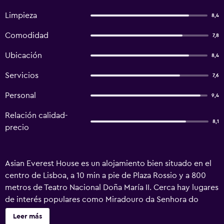
Limpieza
8,4
Comodidad
7,8
Ubicación
8,4
Servicios
7,6
Personal
9,4
Relación calidad-
8,1
precio
Asian Everest House es un alojamiento bien situado en el
centro de Lisboa, a 10 min a pie de Plaza Rossio y a 800
metros de Teatro Nacional Doña María II. Cerca hay lugares
de interés populares como Miradouro da Senhora do
Monte, Castillo de San Jorge y Plaza del Comercio. El
Leer más
alojamiento dispone de cocina compartida, salón de uso