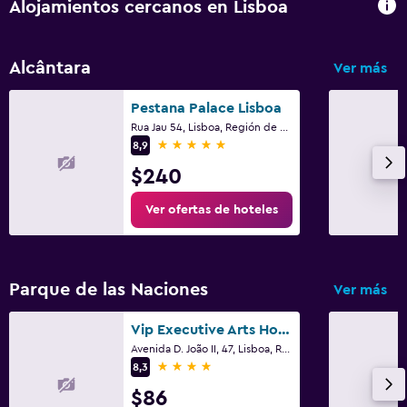
Alojamientos cercanos en Lisboa
Escritorio
Alcântara
Ver más
Sistema de entretenimiento
Sala de estar/TV compartida
Pestana Palace Lisboa
Rua Jau 54, Lisboa, Región de Lisboa
5 estrellas
8,9
Aire libre
$240
Terraza
Ver ofertas de hoteles
Parque de las Naciones
Ver más
Vip Executive Arts Hotel
Avenida D. João II, 47, Lisboa, Región de Lisboa
4 estrellas
8,3
$86