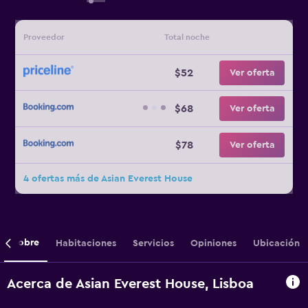
Proveedor
Total noche
$52
Ver oferta
$68
Ver oferta
$78
Ver oferta
4 ofertas más de Asian Everest House
Sobre
Habitaciones
Servicios
Opiniones
Ubicación
Acerca de Asian Everest House, Lisboa