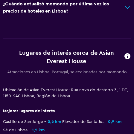
¿Cuándo actualizó momondo por última vez los
precios de hoteles en Lisboa?
Baño
Baño compartido
Ducha
Secador de pelo
Lugares de interés cerca de Asian
Aseo
Everest House
Papel higiénico
Atracciones en Lisboa, Portugal, seleccionadas por momondo
Lavandería
Ubicación de Asian Everest House: Rua nova do desterro 3, 1 DT,
Lavandería
1150-240 Lisboa, Región de Lisboa
Servicio de planchado
Plancha y tabla de planchar
Mejores lugares de interés
Secadora
Castillo de San Jorge
0,6 km
Elevador de Santa Justa
0,9 km
Lavadora
Sé de Lisboa
1,2 km