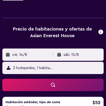
común y servicio de organización de tours. Todas las
unidades de este alojamiento están equipadas con zona
de estar. Las habitaciones de este alojamiento disponen
de wifi gratis y de baño compartido equipado con ducha
y secador de pelo. Algunas de las habitaciones ofrecen
Precio de habitaciones y ofertas de
balcón. Las unidades cuentan con escritorio y hervidor.
Asian Everest House
Estádio da Luz está a 7,4 km del alojamiento, y Oceanario
de Lisboa está a 7,7 km. El aeropuerto (Aeropuerto de
Lisboa Humberto Delgado) está a 6 km.
vie. 14/8
-
sáb. 15/8
2 huéspedes, 1 habitación
$52
Habitación estándar, tipo de cama