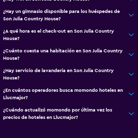
Tetera
¿Hay un gimnasio disponible para los huéspedes de
Cafetera
Son Julia Country House?
¿A qué hora es el check-out en Son Julia Country
Baño
House?
Secador de pelo
¿Cuánto cuesta una habitación en Son Julia Country
Albornoz
House?
Baño privado
¿Hay servicio de lavandería en Son Julia Country
Ducha
House?
Tina de baño
¿En cuántos operadores busca momondo hoteles en
Bidé
Llucmajor?
Bañera de hidromasaje
¿Cuándo actualizó momondo por última vez los
Aseo
precios de hoteles en Llucmajor?
Papel higiénico
Ducha italiana