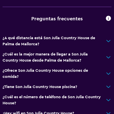
Gel de ducha
Papeleras
Preguntas frecuentes
Acondicionador
¿A qué distancia está Son Julia Country House de
Comedor
Palma de Mallorca?
Copas
¿Cuál es la mejor manera de llegar a Son Julia
Tetera eléctrica
Country House desde Palma de Mallorca?
Almuerzos para llevar
¿Ofrece Son Julia Country House opciones de
Menús para dietas especiales (bajo petición)
comida?
Restaurante
¿Tiene Son Julia Country House piscina?
Bar/lounge
La comida se puede entregar en el alojamiento
¿Cuál es el número de teléfono de Son Julia Country
House?
Minibar
Tetera/cafetera
¿Hay wifi en Son Julia Country House?