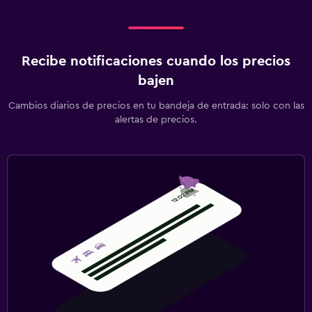
Cuna/cama nido disponibles
Comidas para niños
Recibe notificaciones cuando los precios
Servicios de cuidado de niños (con cargos)
bajen
Parque infantil
Cambios diarios de precios en tu bandeja de entrada: solo con las
alertas de precios.
Habitación
Enchufe cerca de la cama
Armario o clóset
Zona de trabajo
Fax/fotocopiadora
Escritorio
Gimnasio