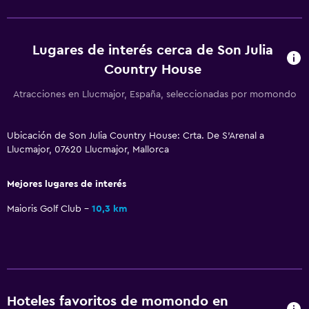
Piscina y spa
Lugares de interés cerca de Son Julia
Piscina climatizada
Country House
Spa
Bañera de hidromasaje
Atracciones en Llucmajor, España, seleccionadas por momondo
Piscina (cubierta)
Ubicación de Son Julia Country House: Crta. De S'Arenal a
Piscina al aire libre
Llucmajor, 07620 Llucmajor, Mallorca
Toallas para piscina
Masajes
Mejores lugares de interés
Bar en la piscina
Maioris Golf Club
10,3 km
Sauna
Servicios y facilidades
Renta de autos
Hoteles favoritos de momondo en
Servicio de despertador