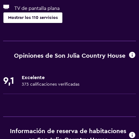
TV de pantalla plana
Mostrar los 110 servicios
General
Habitaciones familiares
Vista al jardín
Opiniones de Son Julia Country House
Piso de parquet o madera noble
Posibilidad de habitaciones conectadas
Excelente
9,1
Casilleros
373 calificaciones verificadas
Espacio de almacenamiento
Zona de estar
Pantuflas
Sofá
Información de reserva de habitaciones
Solárium