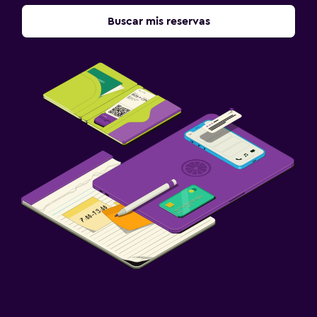
TV
Buscar mis reservas
Lavandería
Lavandería
Servicio de planchado
Servicios de lavandería/tintorería
Plancha para pantalones
Actividades
Bicicletas
Juegos de mesa/rompecabezas
Golf
Ciclismo
Ideal para familias