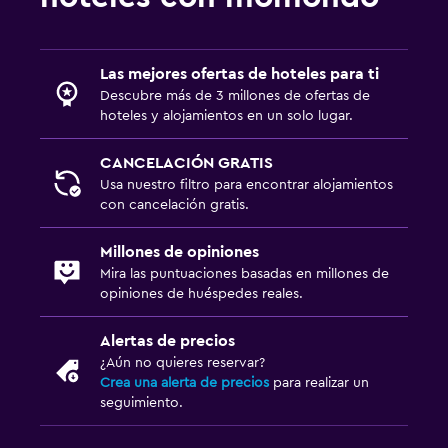
Parrilla
Terraza
Las mejores ofertas de hoteles para ti
Descubre más de 3 millones de ofertas de
Accesibilidad y adecuación
hoteles y alojamientos en un solo lugar.
Unidad ubicada en la planta baja
CANCELACIÓN GRATIS
Áreas designadas para fumadores
Usa nuestro filtro para encontrar alojamientos
con cancelación gratis.
Habitaciones para no fumadores disponibles
Ascensor
Millones de opiniones
Ascensor disponible
Mira las puntuaciones basadas en millones de
opiniones de huéspedes reales.
Estacionamiento accesible
Alertas de precios
Salud y seguridad
¿Aún no quieres reservar?
Crea una alerta de precios
para realizar un
Limpieza diaria
seguimiento.
Cámaras CCTV en zonas comunes