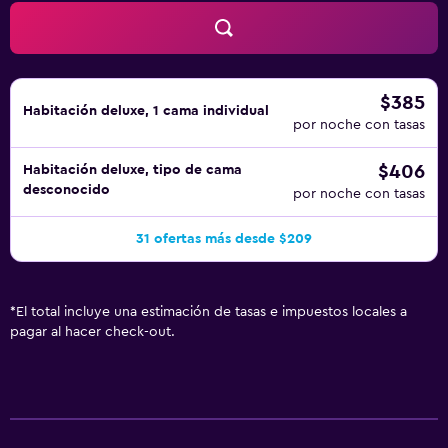
al aire libre y centro de bienestar. En el alojamiento hay 2
piscinas al aire libre además de piscina cubierta. Otros
servicios de ocio y esparcimiento incluyen una bañera de
hidromasaje, sauna y gimnasio abierto las 24 horas. Se
pueden practicar las actividades de ocio y esparcimiento
$385
Habitación deluxe, 1 cama individual
que se indican más abajo en las instalaciones o cerca del
por noche con tasas
alojamiento (es posible que se aplique un recargo).
$406
Habitación deluxe, tipo de cama
desconocido
por noche con tasas
31 ofertas más desde $209
*
El total incluye una estimación de tasas e impuestos locales a
pagar al hacer check-out.