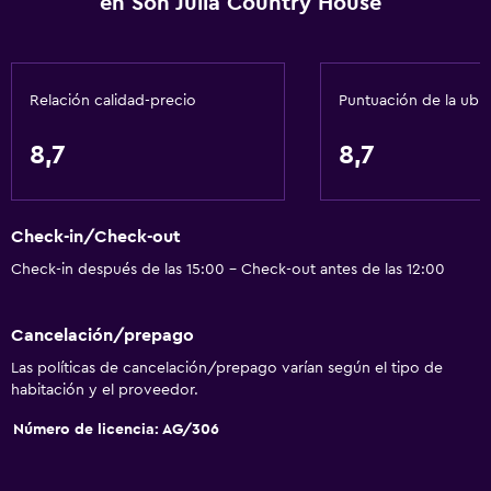
en Son Julia Country House
Insonorización
Teléfono
Piso de mosaico/mármol
Relación calidad-precio
Puntuación de la ubi
Servicios básicos
8,7
8,7
Internet
Extinguidor
Check-in/Check-out
Artículos de aseo gratis
Check-in después de las 15:00 - Check-out antes de las 12:00
Alarma de humo
Calefacción
Cancelación/prepago
Aire acondicionado
Las políticas de cancelación/prepago varían según el tipo de
Wifi gratis
habitación y el proveedor.
Ropa de cama
Número de licencia: AG/306
Toallas
Champú