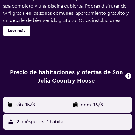
spa completo y una piscina cubierta. Podrás disfrutar de
wifi gratis en las zonas comunes, aparcamiento gratuito y
un detalle de bienvenida gratuito. Otras instalaciones
incluyen un restaurante, un centro de bienestar y un bar o
Leer más
lounge. Son Julia Country House & Spa ofrece 32
alojamientos con minibar y máquina de café espresso. Las
camas están vestidas con ropa de cama de alta calidad. Se
ofrece televisión por satélite. Los baños están dotados de
albornoces, zapatillas, bidé y artículos de higiene personal
gratuitos. Este hotel en Llucmajor ofrece acceso a Internet
Precio de habitaciones y ofertas de Son
wifi gratis. Entre las comodidades especialmente
Julia Country House
pensadas para las personas en viaje de negocios se
incluyen escritorio, periódicos gratuitos y teléfono. Las
habitaciones también incluyen caja fuerte y cafetera y
sáb. 15/8
-
dom. 16/8
tetera. Se ofrece servicio nocturno de descubierta y
servicio de limpieza todos los días. Las habitaciones de
este alojamiento fueron completamente renovadas en
2 huéspedes, 1 habitación
febrero de 2023. Este hotel dispone de una pista de tenis