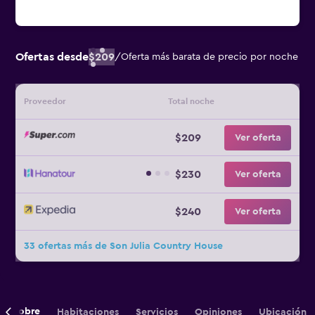
Ofertas desde
$209
/
Oferta más barata de precio por noche
Proveedor
Total noche
$209
Ver oferta
$230
Ver oferta
$240
Ver oferta
33 ofertas más de Son Julia Country House
Sobre
Habitaciones
Servicios
Opiniones
Ubicación