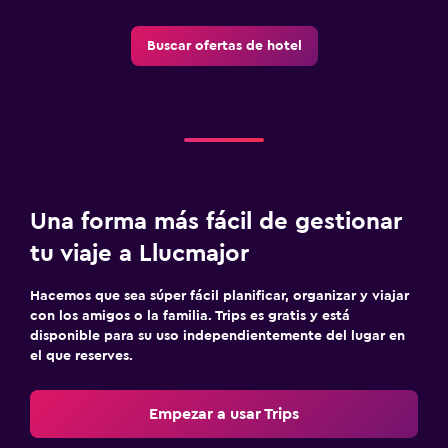
Cámaras CCTV en el exterior
Seguridad las 24 horas
Buscar ofertas de hotel
Botiquín de primeros auxilios
Caja fuerte
Estacionamiento y transporte
Traslado al aeropuerto (con cargos)
Una forma más fácil de gestionar
Estacionamiento gratuito
tu viaje a Llucmajor
Estacionamiento privado
Servicio de traslado (cargo adicional)
Hacemos que sea súper fácil planificar, organizar y viajar
con los amigos o la familia. Trips es gratis y está
disponible para su uso independientemente del lugar en
Sistema de entretenimiento
el que reserves.
TV de pantalla plana
Biblioteca
Empezar a usar Trips
Sala de estar/TV compartida