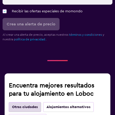
Estacionamiento y transporte
Recibir las ofertas especiales de momondo
Traslado al aeropuerto (con cargos)
Estacionamiento gratuito
Crea una alerta de precio
Estacionamiento privado
Al crear una alerta de precio, aceptas nuestros
términos y condiciones
y
Servicio de traslado (cargo adicional)
nuestra
política de privacidad.
.
Sistema de entretenimiento
TV de pantalla plana
TV por cable o vía satélite
Biblioteca
Encuentra mejores resultados
TV
para tu alojamiento en Loboc
Zona de trabajo
Otras ciudades
Alojamientos alternativos
Fax/fotocopiadora