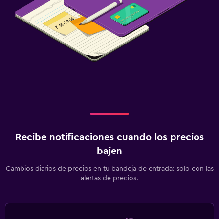
Lavandería
Lavandería
Servicio de planchado
Servicios de lavandería/tintorería
Secadora
Tendedero
Habitación
Recibe notificaciones cuando los precios
Camas extralargas (+2 m)
bajen
Cama plegable
Cambios diarios de precios en tu bandeja de entrada: solo con las
Enchufe cerca de la cama
alertas de precios.
Perchero
Armario o clóset