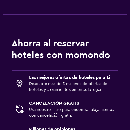
Para no fumadores
Áreas designadas para fumadores
Entrada privada
Accesibilidad
Ahorra al reservar
Estacionamiento accesible
hoteles con momondo
Habitación hipoalergénica
Inodoro con barras de apoyo
Las mejores ofertas de hoteles para ti
Cocina
Descubre más de 3 millones de ofertas de
Copas
hoteles y alojamientos en un solo lugar.
Tetera eléctrica
CANCELACIÓN GRATIS
Cocineta
Usa nuestro filtro para encontrar alojamientos
con cancelación gratis.
Microondas
Tetera/cafetera
Millones de opiniones