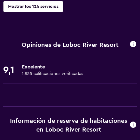
Mostrar los 124 servicios
Servicios y facilidades
Renta de autos
Servicio de despertador
Opiniones de Loboc River Resort
Servicio de conserjería
Instalaciones para reuniones
Excelente
9,1
Minimercado en las instalaciones
1.855 calificaciones verificadas
Servicio de habitaciones
Mostrador de información turística
Check-out exprés
Check-in/check-out privado
Información de reserva de habitaciones
Recepción 24 horas
en Loboc River Resort
Caja fuerte