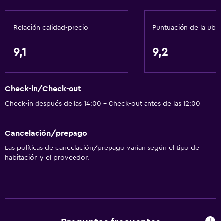
Botella de agua
Relación calidad-precio
Puntuación de la ubi
Baño
Secador de pelo
9,1
9,2
Bañera al aire libre
Albornoz
Check-in/Check-out
Baño privado
Check-in después de las 14:00 - Check-out antes de las 12:00
Ducha
Tina de baño
Cancelación/prepago
Bidé
Las políticas de cancelación/prepago varían según el tipo de
Bañera de hidromasaje
habitación y el proveedor.
Aseo
Papel higiénico
Cepillo de dientes