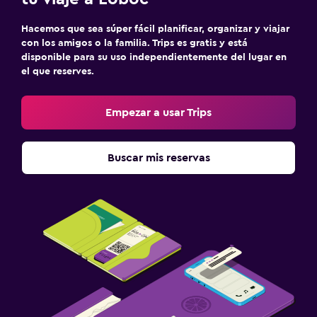
Aire libre
Comedor al aire libre
Hacemos que sea súper fácil planificar, organizar y viajar
con los amigos o la familia. Trips es gratis y está
Muebles de exterior
disponible para su uso independientemente del lugar en
Área de picnic
el que reserves.
Jardín
Empezar a usar Trips
Terraza/patio
Sillas de playa
Buscar mis reservas
Terraza
Piscina y spa
Spa
Piscina al aire libre
Toallas para piscina
Piscina con vista
Masajes