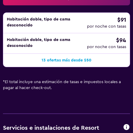
esparcimiento incluyen río lento. Se pueden practicar las
actividades de ocio y esparcimiento que se indican más
abajo en las instalaciones o cerca del alojamiento (es
$91
Habitación doble, tipo de cama
desconocido
posible que se aplique un recargo).
por noche con tasas
$94
Habitación doble, tipo de cama
desconocido
por noche con tasas
13 ofertas más desde $50
*
El total incluye una estimación de tasas e impuestos locales a
pagar al hacer check-out.
Servicios e instalaciones de Resort