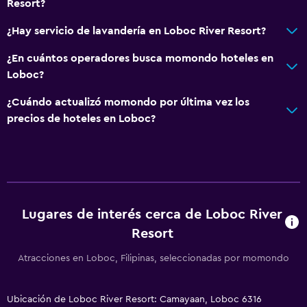
Resort?
Habitaciones familiares
Vista al jardín
¿Hay servicio de lavandería en Loboc River Resort?
Posibilidad de habitaciones conectadas
¿En cuántos operadores busca momondo hoteles en
Vista a punto de interés
Loboc?
Espacio de almacenamiento
¿Cuándo actualizó momondo por última vez los
Vista al río
precios de hoteles en Loboc?
Zona de estar
Pantuflas
Sofá
Habitaciones insonorizadas
Lugares de interés cerca de Loboc River
Insonorización
Resort
Atracciones en Loboc, Filipinas, seleccionadas por momondo
Servicios básicos
Internet
Ubicación de Loboc River Resort: Camayaan, Loboc 6316