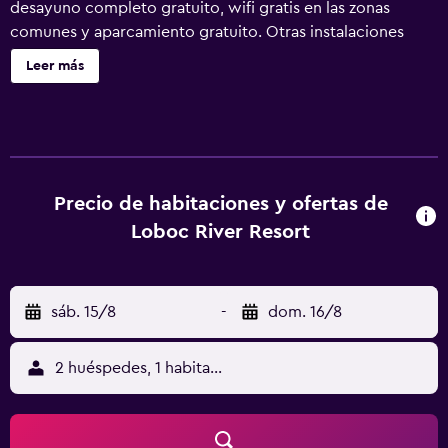
desayuno completo gratuito, wifi gratis en las zonas
comunes y aparcamiento gratuito. Otras instalaciones
incluyen un bar-cafetería, un río lento y una piscina
Leer más
infantil. Loboc River Resort ofrece 24 alojamientos con
aire acondicionado, con acceso por pasillos exteriores y
caja fuerte y botella de agua gratuita. Las habitaciones
disponen de balcón. Estos alojamientos con mobiliario y
decoración diferentes disponen de una zona de estar
separada. Las camas tienen colchones Select Comfort y
Precio de habitaciones y ofertas de
están vestidas con edredón de plumas y ropa de cama de
Loboc River Resort
alta calidad. Se ofrece una televisión de pantalla plana de
49 pulgadas con canales por cable de suscripción. Los
baños están dotados de zapatillas, bidé, artículos de
sáb. 15/8
-
dom. 16/8
higiene personal gratuitos y cepillos de dientes y
dentífrico. Los servicios para las personas de negocios
incluyen escritorio y teléfono. Es posible solicitar masajes
2 huéspedes, 1 habitación
en la habitación y secador de pelo. Se ofrece servicio de
limpieza todos los días. En el alojamiento hay piscina al
aire libre y piscina infantil. Otros servicios de ocio y