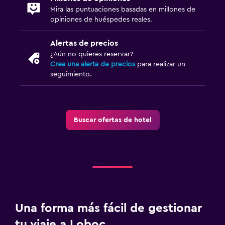
Tetera
Mira las puntuaciones basadas en millones de
opiniones de huéspedes reales.
Nevera
Comedor
Alertas de precios
¿Aún no quieres reservar?
Crea una alerta de precios
para realizar un
Comedor
seguimiento.
Almuerzos para llevar
Menús para dietas especiales (bajo petición)
Restaurante
Buscar ofertas de hotel
Bar/lounge
La comida se puede entregar en el alojamiento
Minibar
Bar de tapas
Mesa de comedor
Una forma más fácil de gestionar
tu viaje a Loboc