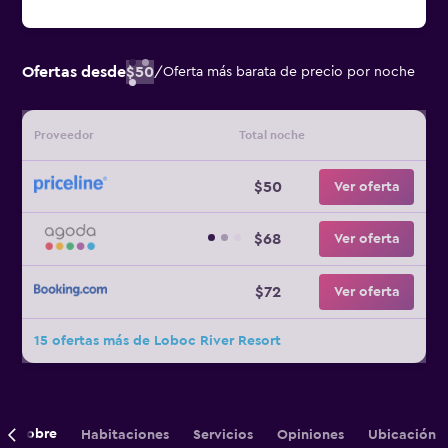
Ofertas desde
$50
/
Oferta más barata de precio por noche
Proveedor
Total noche
$50
Ver oferta
$68
Ver oferta
$72
Ver oferta
15 ofertas más de Loboc River Resort
Sobre
Habitaciones
Servicios
Opiniones
Ubicación