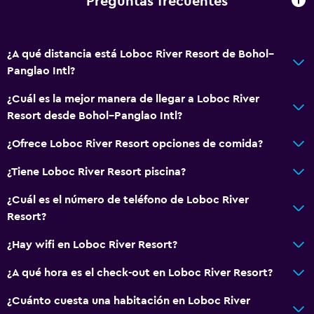
Preguntas frecuentes
Actividades
Tienda de regalos
¿A qué distancia está Loboc River Resort de Bohol–
Ecoturismo
Panglao Intl?
Bicicletas
¿Cuál es la mejor manera de llegar a Loboc River
Pesca
Resort desde Bohol–Panglao Intl?
Juegos de mesa/rompecabezas
¿Ofrece Loboc River Resort opciones de comida?
Sala de juegos
Canotaje
¿Tiene Loboc River Resort piscina?
Ciclismo
¿Cuál es el número de teléfono de Loboc River
Entretenimiento nocturno
Resort?
Instalaciones para deportes acuáticos
¿Hay wifi en Loboc River Resort?
Senderismo
¿A qué hora es el check-out en Loboc River Resort?
General
¿Cuánto cuesta una habitación en Loboc River