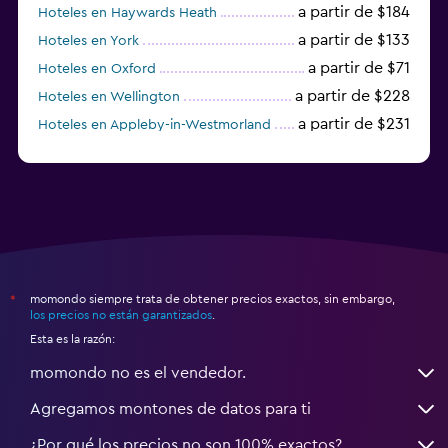
a partir de $184
Hoteles en Haywards Heath
a partir de $133
Hoteles en York
a partir de $71
Hoteles en Oxford
a partir de $228
Hoteles en Wellington
a partir de $231
Hoteles en Appleby-in-Westmorland
a partir de $69
Hoteles en Mánchester
momondo siempre trata de obtener precios exactos, sin embargo,
*
los precios no están garantizados
.
Esta es la razón:
momondo no es el vendedor.
Agregamos montones de datos para ti
¿Por qué los precios no son 100% exactos?