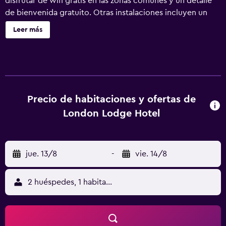
disfrutar de wifi gratis en las zonas comunes y un detalle
de bienvenida gratuito. Otras instalaciones incluyen un
centro de negocios disponible las 24 horas, una cafetería
Leer más
y aparcamiento sin asistencia. London Lodge Hotel ofrece
28 alojamientos con aire acondicionado, minibar y
cafetera y tetera. Las camas tienen colchones Select
Comfort y están vestidas con ropa de cama de alta
calidad. Se ofrece una televisión de pantalla plana de 32
pulgadas con canales digitales. Los baños están equipados
Precio de habitaciones y ofertas de
con ducha con cabezal de ducha tipo lluvia, artículos de
London Lodge Hotel
higiene personal gratuitos y secador de pelo. Este hotel
en Londres ofrece acceso a Internet wifi gratis. Los
servicios para las personas de negocios incluyen
jue. 13/8
-
vie. 14/8
escritorio y teléfono. Es posible solicitar juegos de cama
hipoalergénicos y tabla de planchar con plancha. Se
ofrece servicio de limpieza todos los días. Se pueden
2 huéspedes, 1 habitación
practicar las actividades de ocio y esparcimiento que se
indican más abajo en las instalaciones o cerca del
alojamiento (es posible que se aplique un recargo).