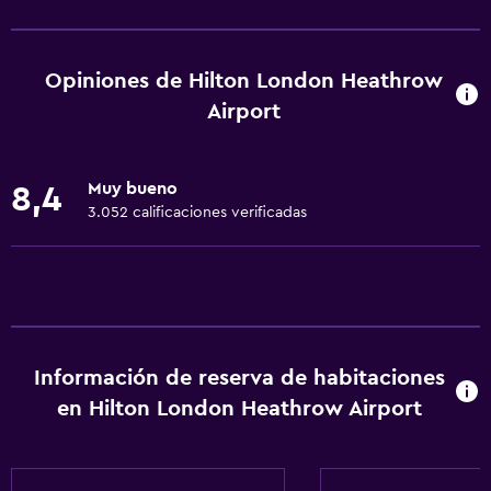
Salas de conferencia
Cajero automático/banco
Opiniones de Hilton London Heathrow
Centro de negocios
Airport
Servicio de despertador
Servicio de conserjería
Muy bueno
8,4
Caja fuerte
3.052 calificaciones verificadas
Cambio de divisas
Instalaciones para reuniones
Minimercado en las instalaciones
Servicio de habitaciones
Información de reserva de habitaciones
Mostrador de información turística
en Hilton London Heathrow Airport
Check-out exprés
Check-in/check-out privado
Recepción 24 horas