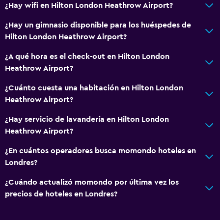
Artículos de aseo gratis
¿Hay wifi en Hilton London Heathrow Airport?
Alarma de humo
¿Hay un gimnasio disponible para los huéspedes de
Calefacción
Hilton London Heathrow Airport?
Aire acondicionado
¿A qué hora es el check-out en Hilton London
Heathrow Airport?
Salud y seguridad
¿Cuánto cuesta una habitación en Hilton London
Limpieza diaria
Heathrow Airport?
Botiquín de primeros auxilios
¿Hay servicio de lavandería en Hilton London
Cámaras CCTV en zonas comunes
Heathrow Airport?
Cámaras CCTV en el exterior
¿En cuántos operadores busca momondo hoteles en
Seguridad las 24 horas
Londres?
Caja fuerte
¿Cuándo actualizó momondo por última vez los
precios de hoteles en Londres?
Sistema de entretenimiento
Radio