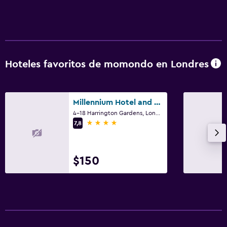
Servicio de planchado
Servicios de lavandería/tintorería
Plancha y tabla de planchar
Plancha para pantalones
Hoteles favoritos de momondo en Londres
Aire libre
Terraza/patio
Millennium Hotel and Conference Centre Gloucester London
Parrilla
4-18 Harrington Gardens, Londres
4 estrellas
7,8
Área de picnic
Jardín
$150
Habitación
Almohada de plumas
Despertador
Sofá cama