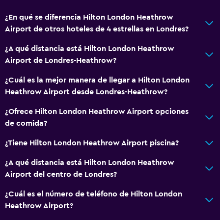
Habitaciones familiares
¿En qué se diferencia Hilton London Heathrow
Zona de estar
Airport de otros hoteles de 4 estrellas en Londres?
Pantuflas
¿A qué distancia está Hilton London Heathrow
Posibilidad de habitaciones conectadas
Airport de Londres-Heathrow?
Habitaciones insonorizadas
¿Cuál es la mejor manera de llegar a Hilton London
Teléfono
Heathrow Airport desde Londres-Heathrow?
Cortina
¿Ofrece Hilton London Heathrow Airport opciones
Espacio de almacenamiento
de comida?
¿Tiene Hilton London Heathrow Airport piscina?
Servicios básicos
Wifi gratis
¿A qué distancia está Hilton London Heathrow
Airport del centro de Londres?
Wifi (con cargo)
Internet
¿Cuál es el número de teléfono de Hilton London
Heathrow Airport?
Extinguidor