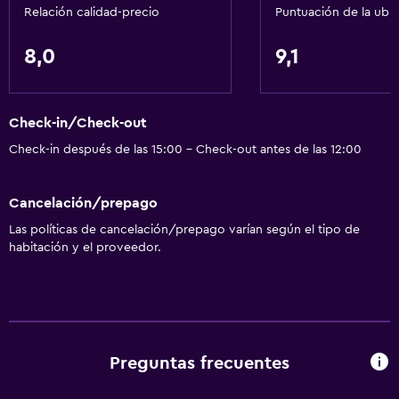
Relación calidad-precio
Puntuación de la ubi
Comedor
8,0
9,1
Almuerzos para llevar
Menús para dietas especiales (bajo petición)
Check-in/Check-out
Bar de tapas
Check-in después de las 15:00 - Check-out antes de las 12:00
Restaurante
Bar/lounge
Cancelación/prepago
Desayuno en la habitación
Las políticas de cancelación/prepago varían según el tipo de
Tetera/cafetera
habitación y el proveedor.
Tetera
Nevera
La comida se puede entregar en el alojamiento
Preguntas frecuentes
General