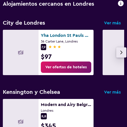
Alojamientos cercanos en Londres
Zona de trabajo
Fax/fotocopiadora
City de Londres
Ver más
Caja fuerte para laptops
Yha London St Pauls Hostel
Escritorio
36 Carter Lane, Londres
3 estrellas
7,9
$97
Actividades
Tienda de regalos
Ver ofertas de hoteles
Salón de belleza
Compras
Kensington y Chelsea
Ver más
Ideal para familias
Modern and Airy Belgravia Living
Cuna/cama nido disponibles
Londres
8,8
Comidas para niños
$345
Buffet infantil