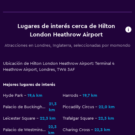
TV de pantalla plana
Sala de estar/TV compartida
Lugares de interés cerca de Hilton
TV por cable o vía satélite
London Heathrow Airport
TV
Atracciones en Londres, Inglaterra, seleccionadas por momondo
Accesibilidad y adecuación
Habitaciones para no fumadores disponibles
Ubicación de Hilton London Heathrow Airport: Terminal 4
Heathrow Airport, Londres, TW6 3AF
Hipoalergénico
Estacionamiento accesible
Mejores lugares de interés
Para no fumadores
Hyde Park
19,4 km
Harrods
19,7 km
Áreas designadas para fumadores
21,3
Palacio de Buckingham
Piccadilly Circus
22,0 km
km
Lavandería
Leicester Square
22,3 km
Trafalgar Square
22,3 km
22,3
Lavandería
Palacio de Westminster
Charing Cross
22,3 km
km