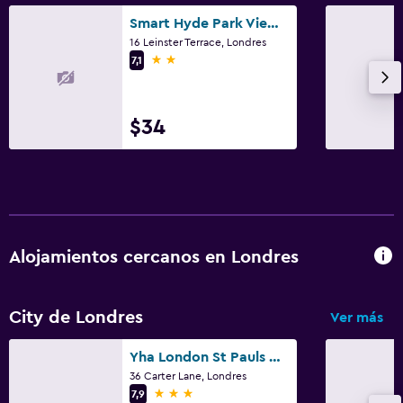
Smart Hyde Park View Hostel
16 Leinster Terrace, Londres
2 estrellas
7,1
$34
Alojamientos cercanos en Londres
City de Londres
Ver más
Yha London St Pauls Hostel
36 Carter Lane, Londres
3 estrellas
7,9