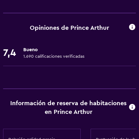
Comedor
Tetera eléctrica
Utensilios de cocina
Opiniones de Prince Arthur
Restaurante
Bar/lounge
Bueno
7,4
Horno
1.690 calificaciones verificadas
Microondas
Tostadora
Nevera
Servicios básicos
Información de reserva de habitaciones
Wifi gratis
en Prince Arthur
Calefacción
Internet