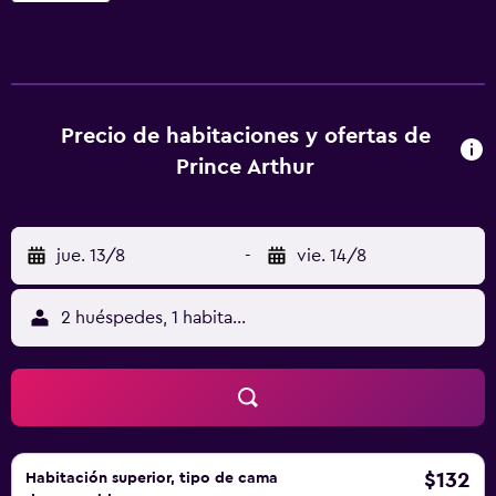
planta baja, que presenta el ambiente cálido clásico
propio de un pub inglés y ofrece una selección de
cervezas inglesas y una amplia carta de vinos, además de
platos caseros. La estación de trenes Euston está a 2
minutos a pie, mientras que Kings Cross y la terminal
Precio de habitaciones y ofertas de
Eurostar de St Pancras se hallan a 10 minutos, también a
Prince Arthur
pie. Los comercios y lugares de interés turístico de
Oxford Street, Covent Garden, Piccadilly Circus y Madame
Tussauds quedan a 15 minutos en transporte público,
jue. 13/8
-
vie. 14/8
mientras que el mercado de Camden, Regents Park y el
Museo Británico se encuentran a menos de 20 minutos a
pie.
2 huéspedes, 1 habitación
$132
Habitación superior, tipo de cama