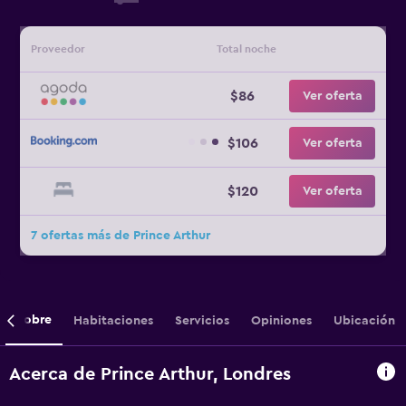
Proveedor
Total noche
$86
Ver oferta
$106
Ver oferta
$120
Ver oferta
7 ofertas más de Prince Arthur
Sobre
Habitaciones
Servicios
Opiniones
Ubicación
Acerca de Prince Arthur, Londres