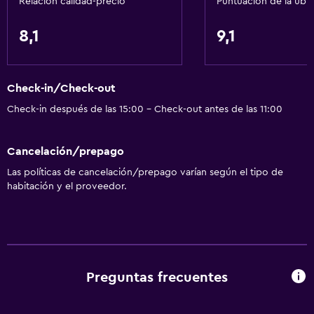
Relación calidad-precio
Puntuación de la ubi
General
8,1
9,1
Piso de parquet o madera noble
Espacio de almacenamiento
Check-in/Check-out
Sistema de entretenimiento
Check-in después de las 15:00 - Check-out antes de las 11:00
TV
Cancelación/prepago
Accesibilidad y adecuación
Las políticas de cancelación/prepago varían según el tipo de
habitación y el proveedor.
Para no fumadores
Baño
Baño compartido
Preguntas frecuentes
Aire libre
Jardín