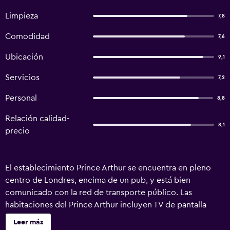
Limpieza
7,8
Comodidad
7,6
Ubicación
9,1
Servicios
7,2
Personal
8,8
Relación calidad-
8,1
precio
El establecimiento Prince Arthur se encuentra en pleno
centro de Londres, encima de un pub, y está bien
comunicado con la red de transporte público. Las
habitaciones del Prince Arthur incluyen TV de pantalla
plana, WiFi gratuita, nevera, TV y set de té y café. El
Leer más
establecimiento alberga un bonito bar restaurante en la