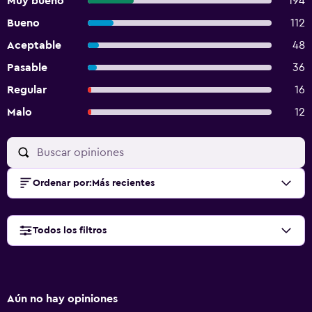
Muy bueno
194
Bueno
112
Aceptable
48
Pasable
36
Regular
16
Malo
12
Ordenar por
:
Más recientes
Todos los filtros
Aún no hay opiniones