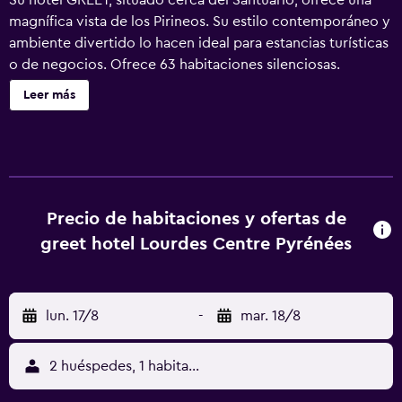
Su hotel GREET, situado cerca del Santuario, ofrece una
magnífica vista de los Pirineos. Su estilo contemporáneo y
ambiente divertido lo hacen ideal para estancias turísticas
o de negocios. Ofrece 63 habitaciones silenciosas.
También cuenta con un restaurante panorámico, un bar, un
Leer más
salón y aparcamiento público gratuito en las
inmediaciones. La cálida bienvenida y la ubicación
privilegiada garantizan una estancia tranquila y amigable
durante todas las estaciones.
Precio de habitaciones y ofertas de
greet hotel Lourdes Centre Pyrénées
lun. 17/8
-
mar. 18/8
2 huéspedes, 1 habitación