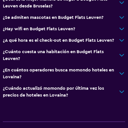
TV por cable o vía satélite
Leuven desde Bruselas?
TV
¿Se admiten mascotas en Budget Flats Leuven?
¿Hay wifi en Budget Flats Leuven?
Accesibilidad y adecuación
Para no fumadores
¿A qué hora es el check-out en Budget Flats Leuven?
Mascotas permitidas bajo consulta (pueden aplicar cargos
¿Cuánto cuesta una habitación en Budget Flats
extra)
Leuven?
¿En cuántos operadores busca momondo hoteles en
Comedor
Lovaina?
Máquina expendedora (bebidas)
¿Cuándo actualizó momondo por última vez los
Máquina expendedora (botanas)
precios de hoteles en Lovaina?
General
Habitaciones familiares
Zona de estar