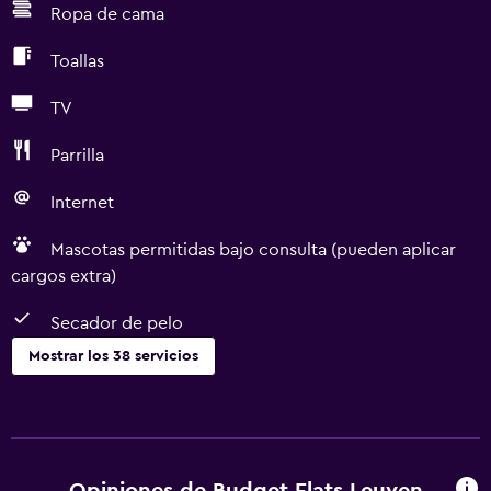
refunded after your stay once the room has been checked
Ropa de cama
and the energy report is made.
Toallas
TV
Parrilla
Internet
Mascotas permitidas bajo consulta (pueden aplicar
cargos extra)
Secador de pelo
Mostrar los 38 servicios
Servicios básicos
Wifi gratis
Wifi disponible en todas las instalaciones
Opiniones de Budget Flats Leuven