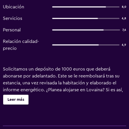
Ubicación
8,0
Servicios
6,8
Personal
7,6
Relación calidad-
6,9
precio
Solicitamos un depósito de 1000 euros que deberá
abonarse por adelantado. Este se le reembolsará tras su
estancia, una vez revisada la habitación y elaborado el
informe energético. ¿Planea alojarse en Lovaina? Si es así,
le damos la bienvenida a una de nuestras residencias en
Leer más
Lovaina, Budget Flats Leuven o Condo Gardens Leuven.
Llevamos más de 40 años ofreciendo estudios
completamente amueblados y somos un socio de
confianza para sus necesidades de alojamiento. Nuestros