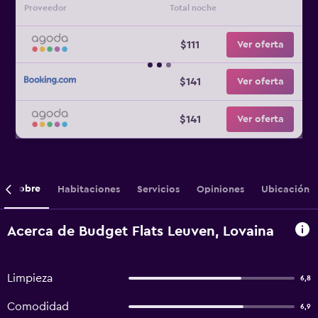
Proveedor
Total noche
$111
Ver oferta
$141
Ver oferta
$141
Ver oferta
Sobre
Habitaciones
Servicios
Opiniones
Ubicación
Acerca de Budget Flats Leuven, Lovaina
Limpieza
6,8
Comodidad
6,9