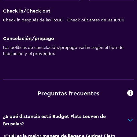
Cocineta
Check-in/Check-out
Baño
Check-in después de las 16:00 - Check-out antes de las 10:00
Secador de pelo
Cancelación/prepago
Aseo
Las políticas de cancelación/prepago varían según el tipo de
Papel higiénico
habitación y el proveedor.
Baño privado
Aire libre
Terraza/patio
Preguntas frecuentes
Parrilla
Área de picnic
Jardín
¿A qué distancia está Budget Flats Leuven de
Bruselas?
Sistema de entretenimiento
¿Cuál es la mejor manera de llegar a Budget Flats