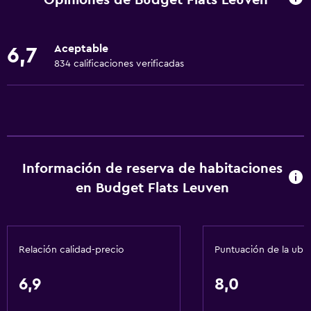
Internet
Ropa de cama
Aceptable
6,7
Toallas
834 calificaciones verificadas
Extinguidor
Alarma de humo
Calefacción
Papeleras
Información de reserva de habitaciones
Cocina
en Budget Flats Leuven
Tetera eléctrica
Utensilios de cocina
Relación calidad-precio
Puntuación de la ubi
Cocina
Nevera
6,9
8,0
Microondas