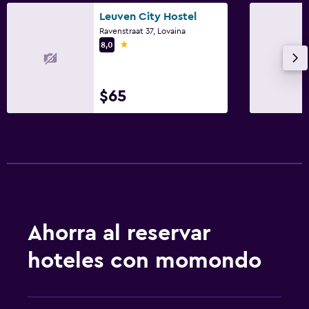
Check-out exprés
Leuven City Hostel
Ravenstraat 37, Lovaina
1 estrella
8,0
Ideal para familias
Cuna/cama nido disponibles
$65
Ahorra al reservar
hoteles con momondo