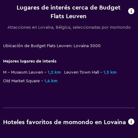
Lugares de interés cerca de Budget
Salud y seguridad
Flats Leuven
Cámaras CCTV en el exterior
Atracciones en Lovaina, Bélgica, seleccionadas por momondo
Cámaras CCTV en zonas comunes
Ubicación de Budget Flats Leuven: Lovaina 3000
Lavandería
Lavandería
Mejores lugares de interés
M - Museum Leuven
1,2 km
Leuven Town Hall
1,3 km
Habitación
Old Market Square
1,4 km
Armario o clóset
Zona de trabajo
Escritorio
Hoteles favoritos de momondo en Lovaina
Servicios y facilidades