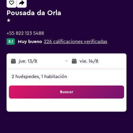
Pousada da Orla
1 estrella
+55 822 123 5488
Muy bueno
226 calificaciones verificadas
8,1
jue. 13/8
-
vie. 14/8
2 huéspedes, 1 habitación
Buscar