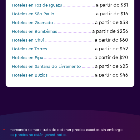
a partir de $31
Hoteles en Foz de Iguazu
a partir de $16
Hoteles en São Paulo
a partir de $38
Hoteles en Gramado
a partir de $256
Hoteles en Bombinhas
a partir de $60
Hoteles en Chuí
a partir de $52
Hoteles en Torres
a partir de $20
Hoteles en Pipa
a partir de $25
Hoteles en Santana do Livramento
a partir de $46
Hoteles en Búzios
a partir de $43
Hoteles en Balneario Camboriú
momondo siempre trata de obtener precios exactos, sin embargo,
*
los precios no están garantizados
.