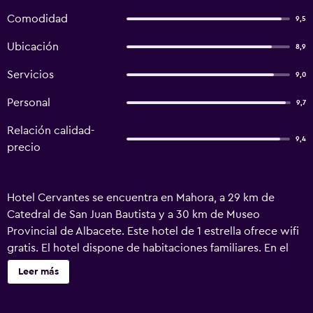
Comodidad
9,5
Ubicación
8,9
Servicios
9,0
Personal
9,7
Relación calidad-
9,4
precio
Hotel Cervantes se encuentra en Mahora, a 29 km de
Catedral de San Juan Bautista y a 30 km de Museo
Provincial de Albacete. Este hotel de 1 estrella ofrece wifi
gratis. El hotel dispone de habitaciones familiares. En el
hotel, cada habitación incluye escritorio, TV de pantalla
Leer más
plana, baño privado, ropa de cama y toallas. Las
habitaciones incluyen armario. El aeropuerto (Aeropuerto