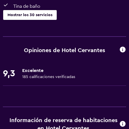
Tina de baño
Mostrar los 30 servicios
Servicios básicos
Wifi gratis
Internet
Opiniones de Hotel Cervantes
Gel de ducha
Ropa de cama
Excelente
9,3
Toallas
185 calificaciones verificadas
Aire acondicionado
Artículos de aseo gratis
Champú
Calefacción
Información de reserva de habitaciones
Papeleras
en Hotel Cervantes