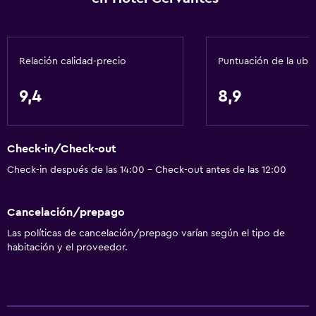
Baño
Tina de baño
Relación calidad-precio
Puntuación de la ubi
Inodoro adaptado
Bidé
9,4
8,9
Aseo
Papel higiénico
Check-in/Check-out
Ducha
Check-in después de las 14:00 - Check-out antes de las 12:00
Baño privado
Cancelación/prepago
Accesibilidad y adecuación
Las políticas de cancelación/prepago varían según el tipo de
Habitaciones para no fumadores disponibles
habitación y el proveedor.
Almohada hipoalergénica
Plantas superiores accesibles por escaleras