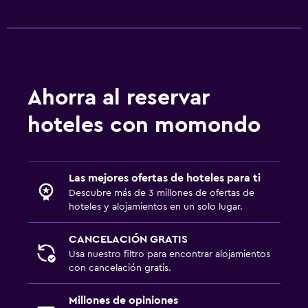
Comedor
La comida se puede entregar en el alojamiento
General
Habitaciones familiares
Ahorra al reservar
hoteles con momondo
Servicios y facilidades
Acceso con llave
Las mejores ofertas de hoteles para ti
Descubre más de 3 millones de ofertas de
hoteles y alojamientos en un solo lugar.
CANCELACIÓN GRATIS
Usa nuestro filtro para encontrar alojamientos
con cancelación gratis.
Millones de opiniones