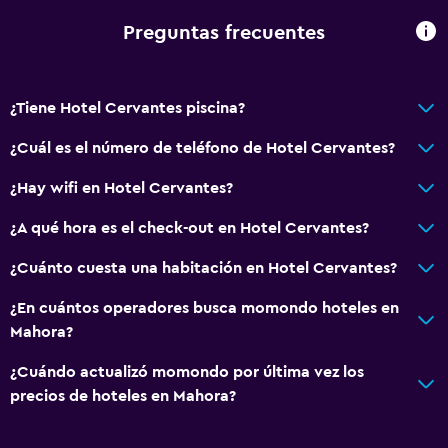
Sistema de entretenimiento
Preguntas frecuentes
TV de pantalla plana
TV
¿Tiene Hotel Cervantes piscina?
Habitación
¿Cuál es el número de teléfono de Hotel Cervantes?
Enchufe cerca de la cama
¿Hay wifi en Hotel Cervantes?
Armario o clóset
¿A qué hora es el check-out en Hotel Cervantes?
Zona de trabajo
¿Cuánto cuesta una habitación en Hotel Cervantes?
Fax/fotocopiadora
¿En cuántos operadores busca momondo hoteles en
Escritorio
Mahora?
Aire libre
¿Cuándo actualizó momondo por última vez los
precios de hoteles en Mahora?
Terraza