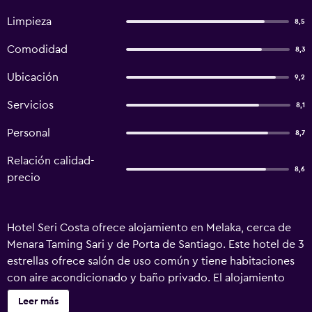
Limpieza
8,5
Comodidad
8,3
Ubicación
9,2
Servicios
8,1
Personal
8,7
Relación calidad-
8,6
precio
Hotel Seri Costa ofrece alojamiento en Melaka, cerca de
Menara Taming Sari y de Porta de Santiago. Este hotel de 3
estrellas ofrece salón de uso común y tiene habitaciones
con aire acondicionado y baño privado. El alojamiento
dispone de servicio de habitaciones y recepción 24 horas.
Leer más
Todas las habitaciones están equipadas con TV de pantalla