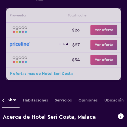
Proveedor
Total noche
$26
Ver oferta
$27
Ver oferta
$34
Ver oferta
9 ofertas más de Hotel Seri Costa
Sobre
Habitaciones
Servicios
Opiniones
Ubicación
Acerca de Hotel Seri Costa, Malaca