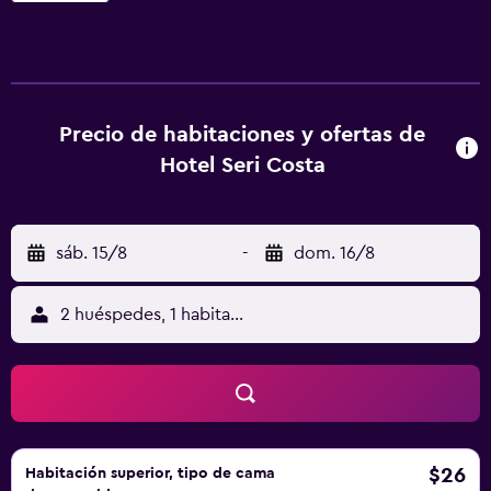
plana con canales vía satélite, hervidor, bidet, artículos de
aseo gratuitos y armario. En el hotel, cada habitación
dispone de ropa de cama y toallas. El desayuno está
disponible e incluye opciones buffet, a la carta o halal.
Hotel Seri Costa cuenta un restaurante que sirve cocina
Precio de habitaciones y ofertas de
malaya. Cerca del alojamiento hay puntos de interés como
Hotel Seri Costa
The Stadthuys, Baba & Nyonya Heritage Museum y Cheng
Hoon Teng Temple. El aeropuerto (Aeropuerto
internacional de Melaka) está a 9 km.
sáb. 15/8
-
dom. 16/8
2 huéspedes, 1 habitación
$26
Habitación superior, tipo de cama