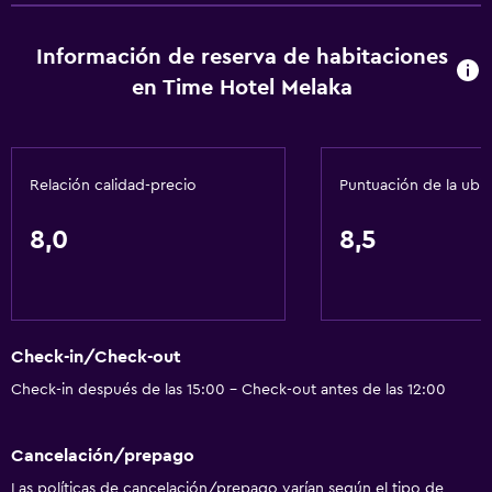
Estacionamiento y transporte
Información de reserva de habitaciones
Traslado al aeropuerto (con cargos)
en Time Hotel Melaka
Estacionamiento gratuito
Estacionamiento en la calle
Relación calidad-precio
Puntuación de la ubi
Accesibilidad y adecuación
Para no fumadores
8,0
8,5
Ascensor
Áreas designadas para fumadores
Check-in/Check-out
Comedor
Check-in después de las 15:00 - Check-out antes de las 12:00
Restaurante
Bar/lounge
Cancelación/prepago
Las políticas de cancelación/prepago varían según el tipo de