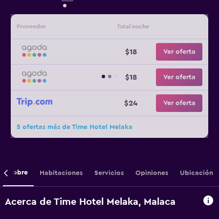
Proveedor
Total noche
$18
Ver oferta
$18
Ver oferta
$24
Ver oferta
5 ofertas más de Time Hotel Melaka
Sobre
Habitaciones
Servicios
Opiniones
Ubicación
Acerca de Time Hotel Melaka, Malaca