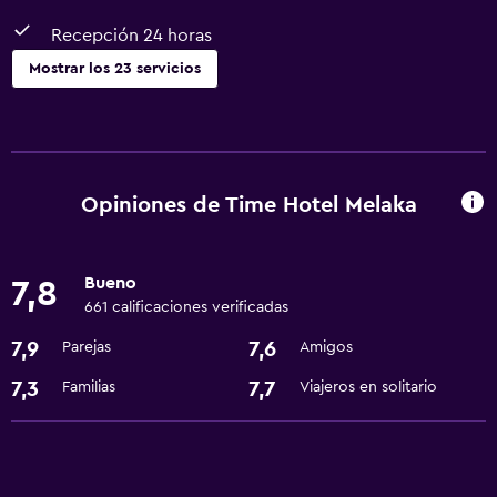
Recepción 24 horas
Mostrar los 23 servicios
Servicios y facilidades
Servicio de habitaciones
Cambio de divisas
Opiniones de Time Hotel Melaka
Minimercado en las instalaciones
Recepción 24 horas
Bueno
7,8
661 calificaciones verificadas
Servicios básicos
7,9
7,6
Parejas
Amigos
Wifi gratis
7,3
7,7
Familias
Viajeros en solitario
Wifi disponible en todas las instalaciones
Internet
Aire acondicionado