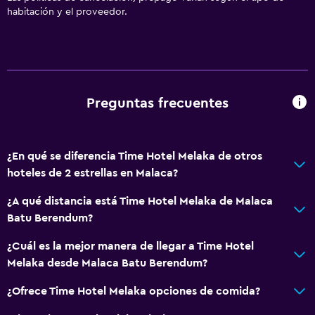
Actividades
habitación y el proveedor.
Bicicletas
Mesa de billar
General
Preguntas frecuentes
Habitaciones familiares
Espacio de almacenamiento
¿En qué se diferencia Time Hotel Melaka de otros
Sistema de entretenimiento
hoteles de 2 estrellas en Malaca?
TV por cable o vía satélite
¿A qué distancia está Time Hotel Melaka de Malaca
Batu Berendum?
Baño
¿Cuál es la mejor manera de llegar a Time Hotel
Secador de pelo
Melaka desde Malaca Batu Berendum?
¿Ofrece Time Hotel Melaka opciones de comida?
Salud y seguridad