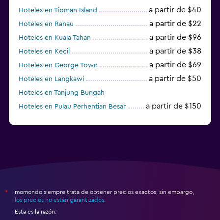
a partir de $40
Hoteles en Tioman Island
a partir de $22
Hoteles en Ranau
a partir de $96
Hoteles en Kuala Tahan
a partir de $38
Hoteles en Kecil
a partir de $69
Hoteles en George Town
a partir de $50
Hoteles en Langkawi
Hoteles en Tanjung Bungah
a partir de $150
Hoteles en Pulau Perhentian Besar
momondo siempre trata de obtener precios exactos, sin embargo,
*
los precios no están garantizados
.
Esta es la razón: