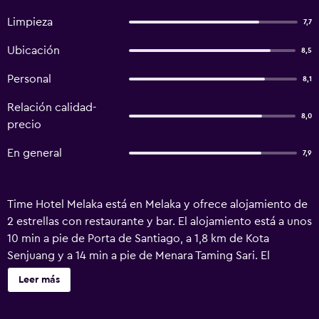
Limpieza
7,7
Ubicación
8,5
Personal
8,1
Relación calidad-
8,0
precio
En general
7,9
Time Hotel Melaka está en Melaka y ofrece alojamiento de
2 estrellas con restaurante y bar. El alojamiento está a unos
10 min a pie de Porta de Santiago, a 1,8 km de Kota
Senjuang y a 14 min a pie de Menara Taming Sari. El
alojamiento dispone de recepción 24 horas, traslado para
Leer más
ir o volver del aeropuerto, servicio de habitaciones y wifi
gratis en todo el alojamiento. Cerca del alojamiento hay