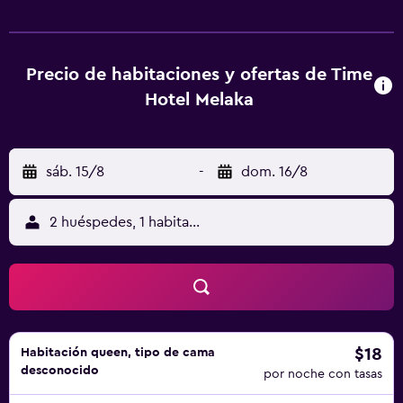
puntos de interés como The Stadthuys, Baba & Nyonya
Heritage Museum y Cheng Hoon Teng Temple. El
aeropuerto (Aeropuerto internacional de Melaka) está a 9
km.
Precio de habitaciones y ofertas de Time
Hotel Melaka
sáb. 15/8
-
dom. 16/8
2 huéspedes, 1 habitación
$18
Habitación queen, tipo de cama
desconocido
por noche con tasas