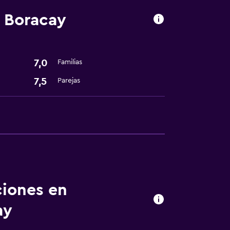
t Boracay
7,0
Familias
7,5
Parejas
dería
ciones en
sporte
ay