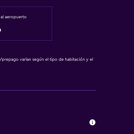
 al aeropuerto
ión
fumadores
m
/prepago varían según el tipo de habitación y el