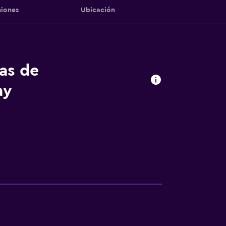
iones
Ubicación
tas de
ay