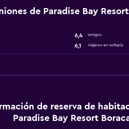
Servicio de habitaciones
niones de Paradise Bay Resor
Recepción 24 horas
Servicios básicos
6,4
Amigos
Internet
6,1
Viajeros en solitario
Wifi
Aire acondicionado
Ideal para familias
Cuidado de niños o guar
Parque infantil
ormación de reserva de habita
Estacionamiento y tran
Paradise Bay Resort Borac
Traslado aeropuerto