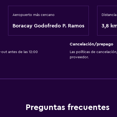
Aeropuerto más cercano
Distancia
Accesibilidad y adecuac
Áreas designadas para 
Boracay Godofredo P. Ramos
3,8 k
Aire libre
Cancelación/prepago
Playa privada
out antes de las 12:00
Las políticas de cancelación
proveedor.
Salud y seguridad
Caja fuerte
Preguntas frecuentes