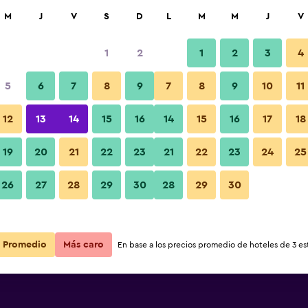
car
M
J
V
S
D
L
M
M
J
V
1
2
1
2
3
4
5
6
7
8
9
7
8
9
10
11
12
13
14
15
16
14
15
16
17
18
Ver precios
Boracay
19
20
21
22
23
21
22
23
24
25
26
27
28
29
30
28
29
30
Ver precios
Boracay
Ver precios
Boracay
Promedio
Más caro
En base a los precios promedio de hoteles de 3 est