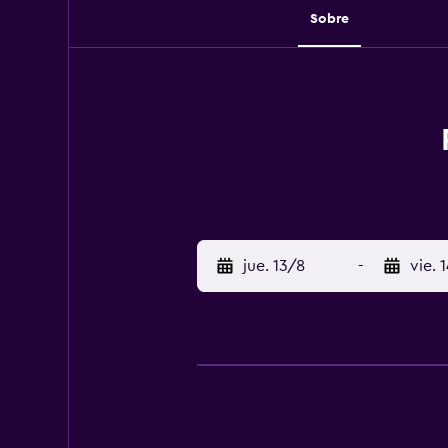
Sobre
jue. 13/8
-
vie. 