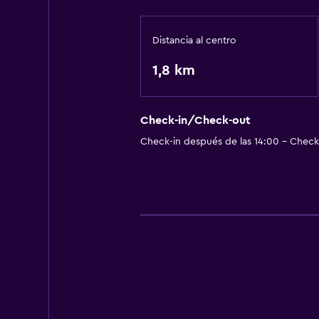
Spa
Distancia al centro
Sistema de entretenimiento
TV por cable o vía satélite
1,8 km
Baño
Check-in/Check-out
Secador de pelo
Check-in después de las 14:00 - Check-
General
Espacio de almacenamiento