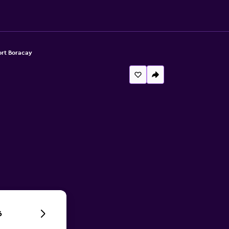
ort Boracay
6