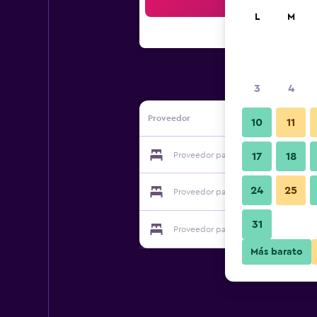
Bus
L
M
3
4
Proveedor
10
11
Proveedor para Paradise Bay Resort 
17
18
24
25
Proveedor para Paradise Bay Resort 
31
Proveedor para Paradise Bay Resort 
Más barato