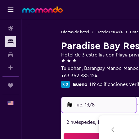
Vuelos
Ofertas de hotel
Hoteles en Asia
Hotel
Alojamientos
Paradise Bay Re
Autos
Hotel de 3 estrellas con Playa priv
3 estrellas
Planifica con IA
Tulubhan, Barangay Manoc-Manoc
+63 362 885 124
Bueno
119 calificaciones veri
7,0
Trips
Español
jue. 13/8
-
2 huéspedes, 1 habitación