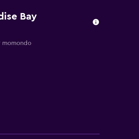
dise Bay
por momondo