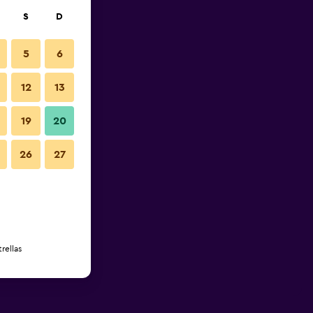
S
D
5
6
12
13
19
20
26
27
rellas