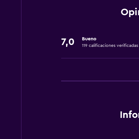
Mesa de billar
Opi
Submarinismo
Comedor
Bueno
7,0
119 calificaciones verificadas
Restaurante
Minibar
Nevera
Lavandería
Lavandería
Servicios de lavandería/tintorería
Inf
Spa
Sauna