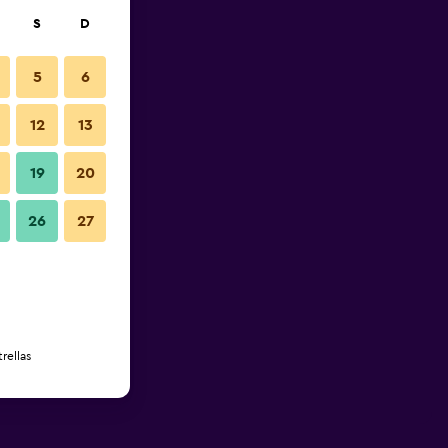
S
D
5
6
12
13
19
20
26
27
rellas