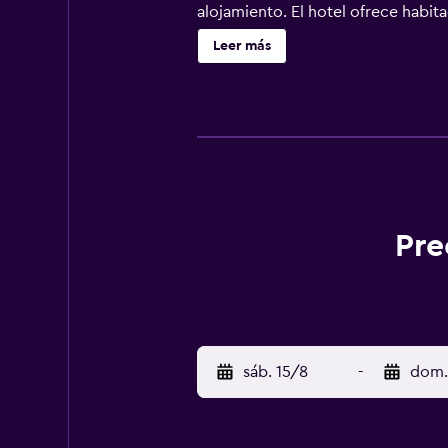
alojamiento. El hotel ofrece habit
Hotel Brandts Ejecutivo Los Robles
Leer más
Volcán Masaya está a 25 km del al
Sandino) está a 13 km.
Pre
sáb. 15/8
-
dom.