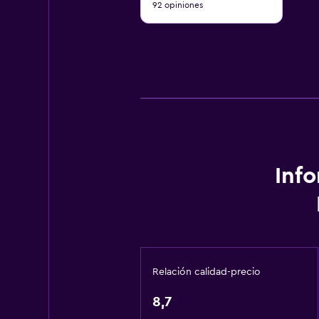
92 opiniones
10
Inf
Relación calidad-precio
8,7