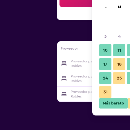
Bus
L
M
3
4
Proveedor
10
11
Proveedor para Hotel Brandts Ejecut
17
18
Robles
Proveedor para Hotel Brandts Ejecut
24
25
Robles
31
Proveedor para Hotel Brandts Ejecut
Robles
Más barato