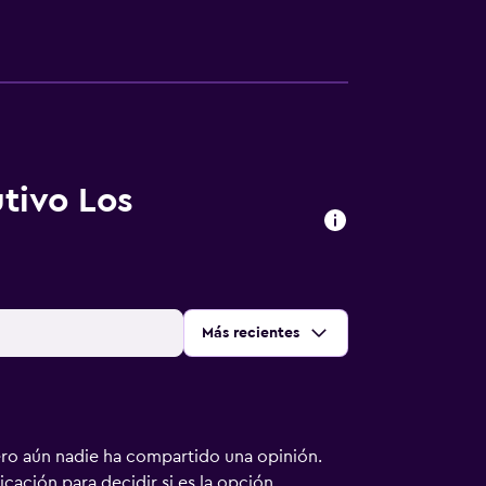
tivo Los
Ordenar por
:
Más recientes
ero aún nadie ha compartido una opinión.
bicación para decidir si es la opción