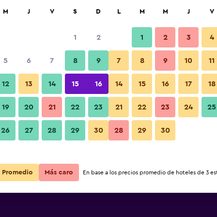
car
M
J
V
S
D
L
M
M
J
V
1
2
1
2
3
4
5
6
7
8
9
7
8
9
10
11
12
13
14
15
16
14
15
16
17
18
ivo Los
Ver precios
19
20
21
22
23
21
22
23
24
25
ivo Los
26
27
28
29
30
28
29
30
Ver precios
ivo Los
Ver precios
Promedio
Más caro
En base a los precios promedio de hoteles de 3 est