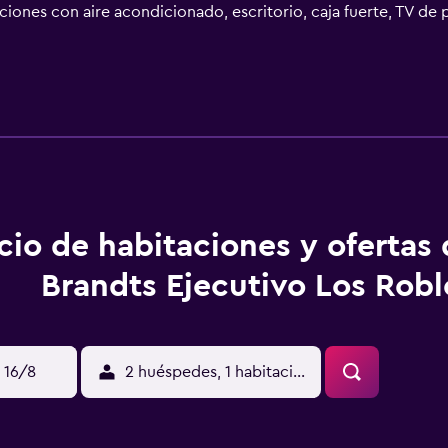
aciones con aire acondicionado, escritorio, caja fuerte, TV de
, las habitaciones incluyen ropa de cama y toallas. En el aloj
ojamiento, y Mirador de Catarina está a 37 km. El aeropuerto 
cio de habitaciones y ofertas
Brandts Ejecutivo Los Robl
 16/8
2 huéspedes, 1 habitación