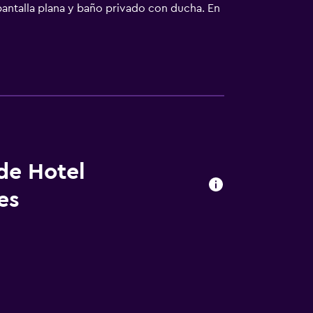
 pantalla plana y baño privado con ducha. En
amiento se sirve un desayuno continental.
(Aeropuerto Internacional Augusto C.
 de Hotel
es