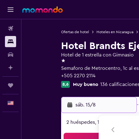
Vuelos
Ofertas de hotel
Hoteles en Nicaragua
Alojamientos
Hotel Brandts Ej
Autos
Hotel de 1 estrella con Gimnasio
1 estrella
Planifica con IA
Semaforo de Metrocentro, 1c al es
+505 2270 2114
Muy bueno
136 calificacione
8,6
Trips
Español
sáb. 15/8
-
2 huéspedes, 1 habitación