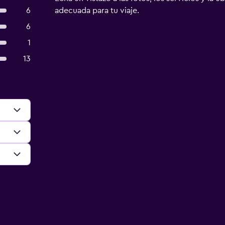
6
adecuada para tu viaje.
6
1
13