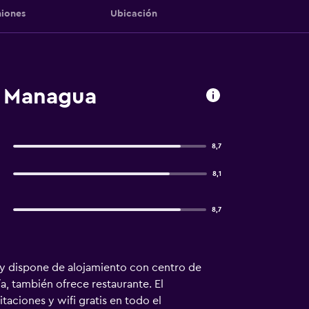
iones
Ubicación
, Managua
8,7
8,1
8,7
 y dispone de alojamiento con centro de
ía, también ofrece restaurante. El
taciones y wifi gratis en todo el