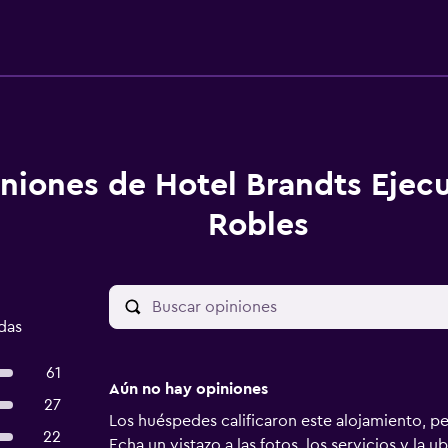
niones de Hotel Brandts Ejecu
Robles
das
61
Aún no hay opiniones
27
Los huéspedes calificaron este alojamiento, p
22
Echa un vistazo a las fotos, los servicios y la u