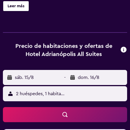
azotea. Hotel Adrianópolis All Suites ofrece 60
Leer más
alojamientos con minibar y caja fuerte. Las habitaciones
disponen de balcón. Se ofrece una televisión LCD de 32
pulgadas con canales por cable de suscripción. En este
hotel de 3,5 estrellas, los alojamientos incluyen cocina con
placa de cocina, microondas y comedor independiente.
Los baños están equipados con ducha y secador de pelo.
Precio de habitaciones y ofertas de
Los huéspedes pueden navegar por la web gracias a
Hotel Adrianópolis All Suites
nuestro acceso a Internet wifi gratis. Los servicios para las
personas de negocios incluyen escritorio y teléfono. Se
ofrece servicio de limpieza todos los días y es posible
sáb. 15/8
-
dom. 16/8
solicitar tabla de planchar con plancha. Los servicios de
ocio y esparcimiento en este hotel incluyen una piscina al
aire libre, sauna y gimnasio.
2 huéspedes, 1 habitación