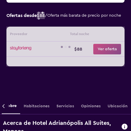
Ofertas desde
$88
/
Oferta más barata de precio por noche
Proveedor
Total noche
$88
Ver oferta
Sobre
Habitaciones
Servicios
Opiniones
Ubicación
Acerca de Hotel Adrianópolis All Suites,