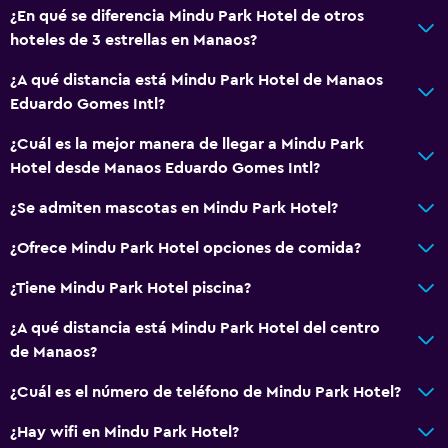
TV
¿En qué se diferencia Mindu Park Hotel de otros
hoteles de 3 estrellas en Manaos?
Baño
¿A qué distancia está Mindu Park Hotel de Manaos
Aseo
Eduardo Gomes Intl?
Papel higiénico
¿Cuál es la mejor manera de llegar a Mindu Park
Ducha
Hotel desde Manaos Eduardo Gomes Intl?
Baño privado
¿Se admiten mascotas en Mindu Park Hotel?
Aire libre
¿Ofrece Mindu Park Hotel opciones de comida?
Terraza
¿Tiene Mindu Park Hotel piscina?
Terraza/patio
¿A qué distancia está Mindu Park Hotel del centro
Área de picnic
de Manaos?
Jardín
¿Cuál es el número de teléfono de Mindu Park Hotel?
General
¿Hay wifi en Mindu Park Hotel?