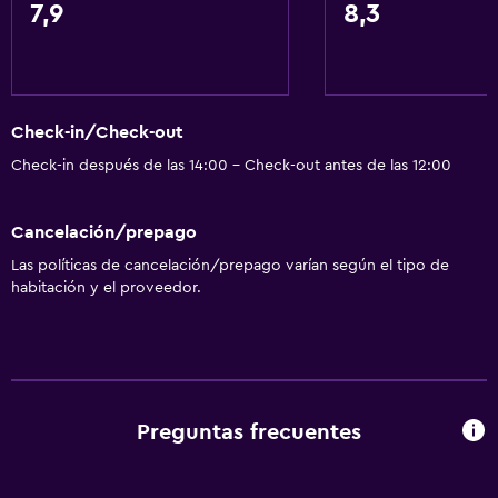
7,9
8,3
Recepción 24 horas
Accesibilidad y adecuación
Para no fumadores
Check-in/Check-out
Mascotas permitidas bajo consulta (pueden aplicar cargos
Check-in después de las 14:00 - Check-out antes de las 12:00
extra)
Almohada sin plumas
Cancelación/prepago
Estacionamiento accesible
Las políticas de cancelación/prepago varían según el tipo de
habitación y el proveedor.
Áreas designadas para fumadores
Sistema de entretenimiento
TV por cable o vía satélite
Preguntas frecuentes
TV de pantalla plana
Sala de estar/TV compartida