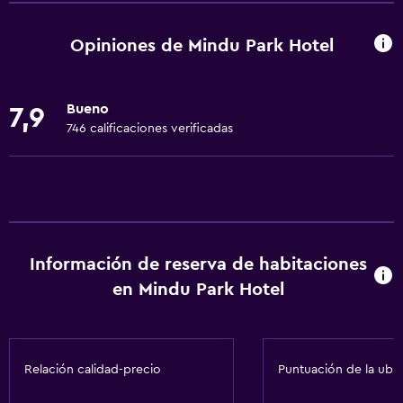
Wifi gratis
Internet
Opiniones de Mindu Park Hotel
Gel de ducha
Ropa de cama
Bueno
7,9
Toallas
746 calificaciones verificadas
Extinguidor
Aire acondicionado
Papeleras
Servicios y facilidades
Información de reserva de habitaciones
Cambio de divisas
en Mindu Park Hotel
Instalaciones para reuniones
Servicio de habitaciones
Relación calidad-precio
Puntuación de la ubi
Mostrador de información turística
Check-in/check-out privado