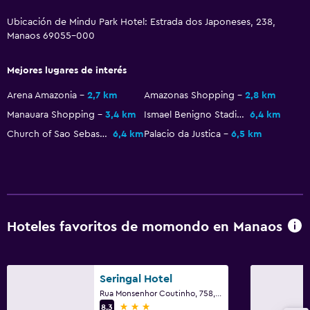
Servicio de planchado
Ubicación de Mindu Park Hotel: Estrada dos Japoneses, 238,
Manaos 69055-000
Zona de trabajo
Mejores lugares de interés
Fax/fotocopiadora
Arena Amazonia
2,7 km
Amazonas Shopping
2,8 km
Escritorio
Manauara Shopping
3,4 km
Ismael Benigno Stadium
6,4 km
Church of Sao Sebastiao
6,4 km
Palacio da Justica
6,5 km
Comedor
Minibar
La comida se puede entregar en el alojamiento
Hoteles favoritos de momondo en Manaos
Seringal Hotel
Rua Monsenhor Coutinho, 758, Manaos
3 estrellas
8,3