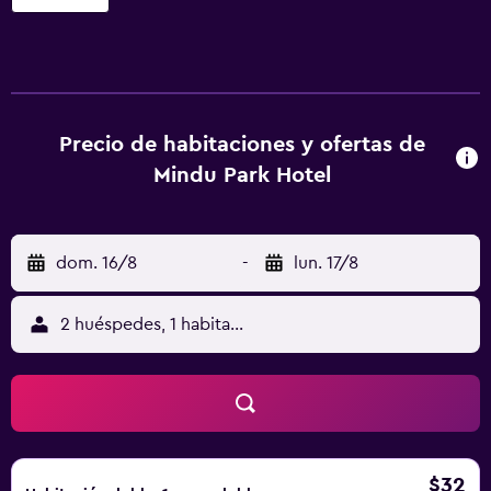
entradas, un jardín y un salón de eventos. Mindu Park
Hotel ofrece 35 alojamientos, con acceso por pasillos
exteriores y aire acondicionado. Estos alojamientos
ofrecen una zona de estar separada. Se ofrece una
televisión LCD de 32 pulgadas con canales digitales. Los
baños están equipados con bañera o ducha. Se ofrece
Precio de habitaciones y ofertas de
servicio de limpieza todos los días.
Mindu Park Hotel
dom. 16/8
-
lun. 17/8
2 huéspedes, 1 habitación
$32