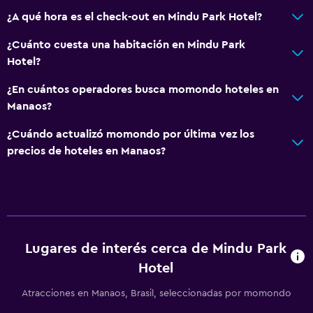
Habitaciones familiares
¿A qué hora es el check-out en Mindu Park Hotel?
Piso de mosaico/mármol
¿Cuánto cuesta una habitación en Mindu Park
Vista al jardín
Hotel?
¿En cuántos operadores busca momondo hoteles en
Salud y seguridad
Manaos?
Cámaras CCTV en el exterior
¿Cuándo actualizó momondo por última vez los
Limpieza diaria
precios de hoteles en Manaos?
Cámaras CCTV en zonas comunes
Estacionamiento y transporte
Estacionamiento gratuito
Estacionamiento privado
Lugares de interés cerca de Mindu Park
Hotel
Lavandería
Atracciones en Manaos, Brasil, seleccionadas por momondo
Lavandería