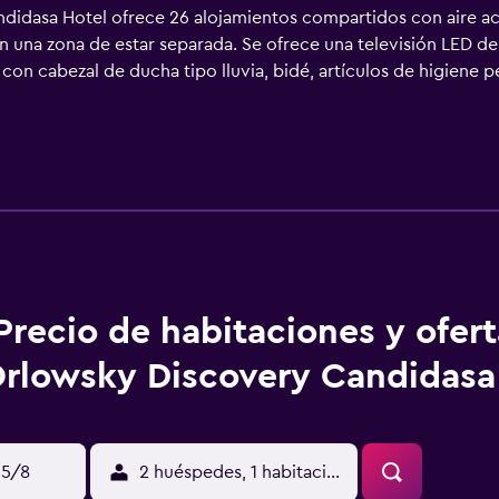
didasa Hotel ofrece 26 alojamientos compartidos con aire 
n una zona de estar separada. Se ofrece una televisión LED de
n cabezal de ducha tipo lluvia, bidé, artículos de higiene pe
so a Internet wifi gratis. Las habitaciones también incluyen 
urno y servicio de limpieza todos los días. Es posible solicit
re y piscina infantil. Otros servicios de ocio y esparcimiento 
y esparcimiento que se indican más abajo en las instalaciones 
Precio de habitaciones y ofer
rlowsky Discovery Candidasa
15/8
2 huéspedes, 1 habitación