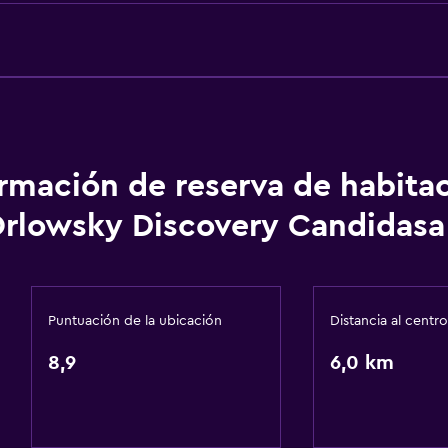
Check-out exprés
Check-in/check-out pri
Recepción 24 horas
icos
Caja fuerte
Botella de agua
ormación de reserva de habita
Cocina
rlowsky Discovery Candidasa
aciones
Tetera eléctrica
Utensilios de cocina
Cocina
Puntuación de la ubicación
Distancia al centro
Cocineta
8,9
Horno
6,0 km
Microondas
Cocina