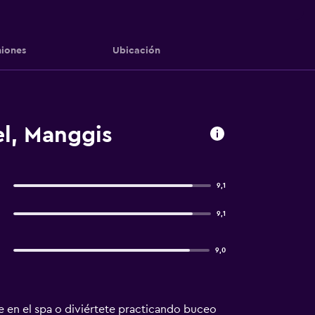
iones
Ubicación
l, Manggis
9,1
9,1
9,0
e en el spa o diviértete practicando buceo