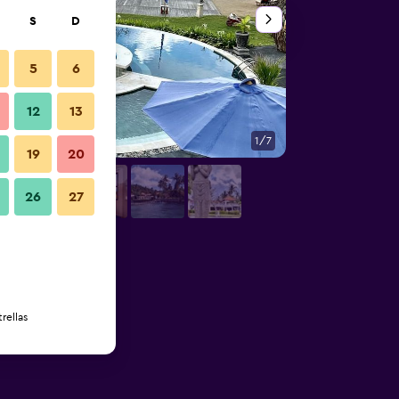
S
D
5
6
12
13
1/7
Otros
19
20
26
27
rellas