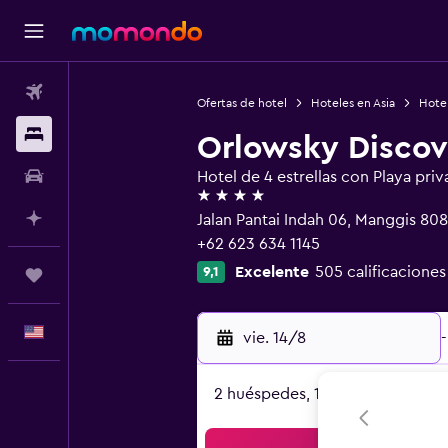
Vuelos
Ofertas de hotel
Hoteles en Asia
Hotel
Alojamientos
Orlowsky Discov
Autos
Hotel de 4 estrellas con Playa priv
4 estrellas
Planifica con IA
Jalan Pantai Indah 06, Manggis 808
+62 623 634 1145
Excelente
505 calificaciones
9,1
Trips
Español
vie. 14/8
-
2 huéspedes, 1 habitación