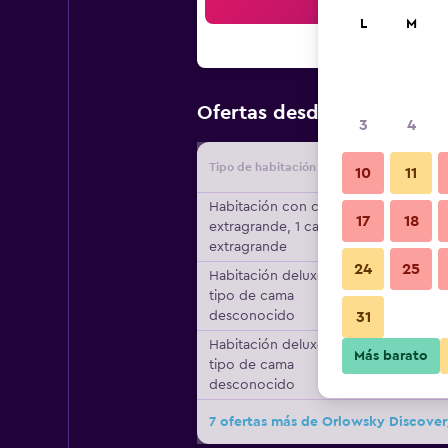
Bus
L
M
$62
Ofertas desde
/
Oferta má
3
4
Tipo de habitación
Proveedo
10
11
Habitación con cama
17
18
extragrande, 1 cama
extragrande
24
25
Habitación deluxe,
tipo de cama
desconocido
31
Habitación deluxe,
Más barato
tipo de cama
desconocido
7 ofertas más de Orlowsky Discove