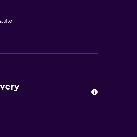
atuito
very
ones
 turística