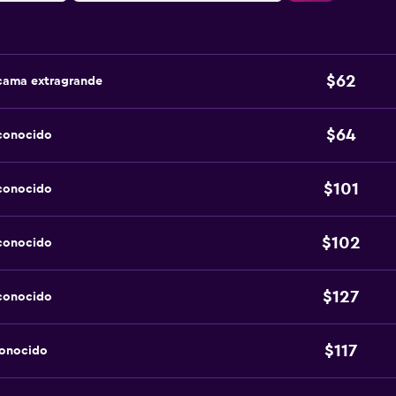
$62
 cama extragrande
$64
sconocido
$101
sconocido
$102
sconocido
$127
sconocido
$117
conocido