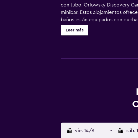
con tubo. Orlowsky Discovery Can
minibar. Estos alojamientos ofrece
baños están equipados con ducha co
complejo en Karangasem ofrece acce
Leer más
ofrece servicio de descubierta noct
alojamiento hay piscina al aire lib
practicar las actividades de ocio 
aplique un recargo).
O
vie. 14/8
-
sáb. 