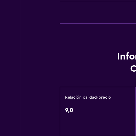
Clases de cocina
Paseos a caballo
Parque acuático
Instalaciones para deportes acuát
Senderismo
Inf
Servicios básicos
O
Wifi disponible en todas las instal
Internet
Ventilador
Relación calidad-precio
Extinguidor
Artículos de aseo gratis
9,0
Aire acondicionado
Wifi gratis