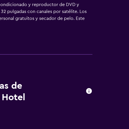
acondicionado y reproductor de DVD y
 32 pulgadas con canales por satélite. Los
rsonal gratuitos y secador de pelo. Este
caja fuerte y botella de agua gratuita. Se
ar tabla de planchar con plancha. En el
incluyen una playa privada y sauna. Se pueden
o cerca del alojamiento (es posible que se
tas de
 Hotel