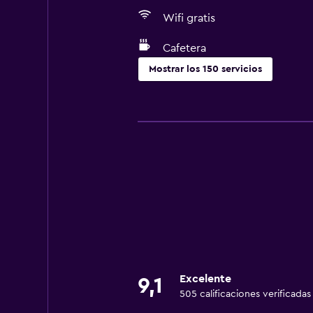
Wifi gratis
Cafetera
Mostrar los 150 servicios
Actividades
Bicicletas
Pesca
Juegos de mesa/rompecabezas
Canotaje
Ciclismo
Submarinismo
Buceo
Excelente
Buceo
9,1
505 calificaciones verificadas
Entretenimiento nocturno