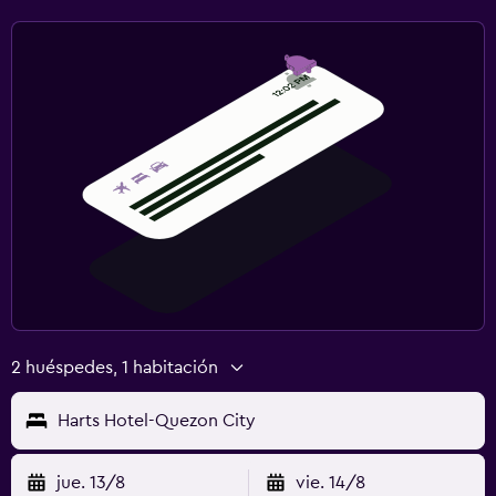
2 huéspedes, 1 habitación
Harts Hotel-Quezon City
jue. 13/8
vie. 14/8