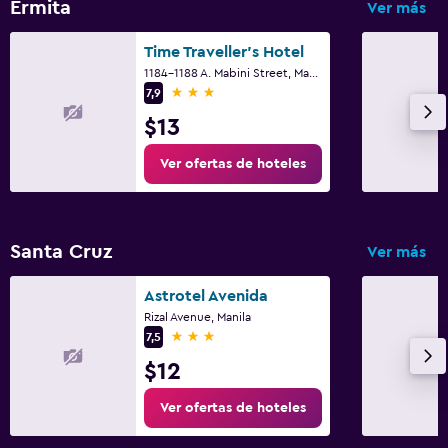
Ermita
Ver más
Time Traveller's Hotel
1184-1188 A. Mabini Street, Manila
3 estrellas
7,9
$13
Ver ofertas de hoteles
Santa Cruz
Ver más
Astrotel Avenida
Rizal Avenue, Manila
3 estrellas
7,5
$12
Ver ofertas de hoteles