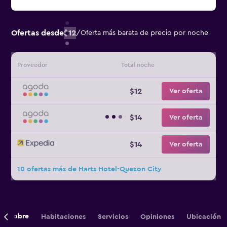
Ofertas desde
$12
/
Oferta más barata de precio por noche
Proveedor
Total noche
$12
Ver oferta
$14
Ver oferta
$14
Ver oferta
10 ofertas más de Harts Hotel-Quezon City
Sobre
Habitaciones
Servicios
Opiniones
Ubicación