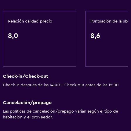
Áreas designadas para fumadores
Estacionamiento y transporte
Relación calidad-precio
Puntuación de la ubi
Estacionamiento gratuito
8,0
8,6
Estacionamiento privado
Servicios y facilidades
Servicio de habitaciones
Recepción 24 horas
Check-in/Check-out
Check-in después de las 14:00 - Check-out antes de las 12:00
Sistema de entretenimiento
TV por cable o vía satélite
Cancelación/prepago
Las políticas de cancelación/prepago varían según el tipo de
Baño
habitación y el proveedor.
Secador de pelo