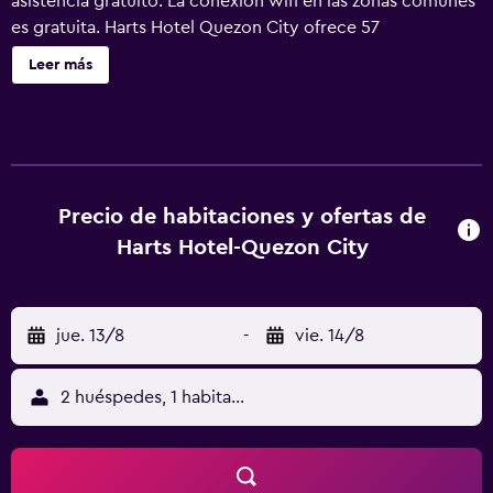
asistencia gratuito. La conexión wifi en las zonas comunes
es gratuita. Harts Hotel Quezon City ofrece 57
alojamientos con aire acondicionado, botella de agua
Leer más
gratuita y secador de pelo. Se ofrece televisión por cable.
Los baños están equipados con ducha y artículos de
higiene personal gratuitos. Este hotel en Quezón City
ofrece acceso a Internet wifi gratis. Los servicios para las
personas de negocios incluyen escritorio y teléfono. Se
ofrece servicio de limpieza todos los días.
Precio de habitaciones y ofertas de
Harts Hotel-Quezon City
jue. 13/8
-
vie. 14/8
2 huéspedes, 1 habitación