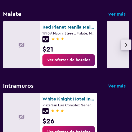
Malate
Ver más
Red Planet Manila Malate Mabini
1740 A Mabini Street, Malate, Manila
3 estrellas
8,0
$21
Ver ofertas de hoteles
Intramuros
Ver más
White Knight Hotel Intramuros
Plaza San Luis Complex General Luna St., Manila
3 estrellas
6,8
$26
Ver ofertas de hoteles