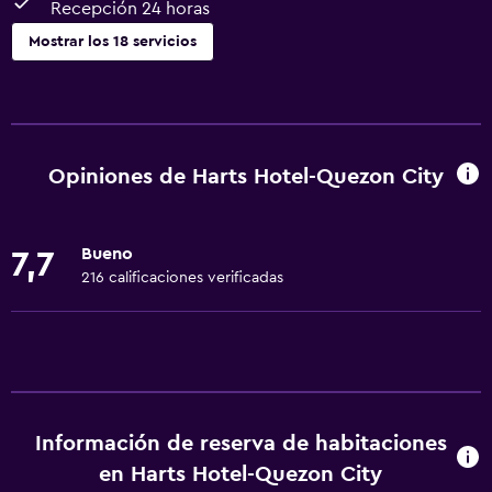
Recepción 24 horas
Mostrar los 18 servicios
Servicios básicos
Wifi gratis
Wifi disponible en todas las instalaciones
Opiniones de Harts Hotel-Quezon City
Internet
Aire acondicionado
Bueno
7,7
Artículos de aseo gratis
216 calificaciones verificadas
Accesibilidad y adecuación
Para no fumadores
Mascotas permitidas bajo consulta (pueden aplicar cargos
extra)
Información de reserva de habitaciones
Ascensor
en Harts Hotel-Quezon City