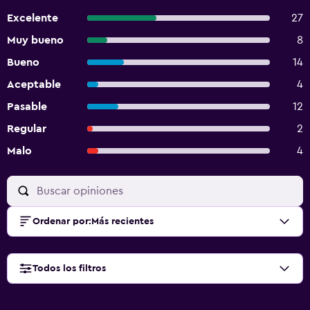
Excelente
27
Muy bueno
8
Bueno
14
Aceptable
4
Pasable
12
Regular
2
Malo
4
Ordenar por
:
Más recientes
Todos los filtros