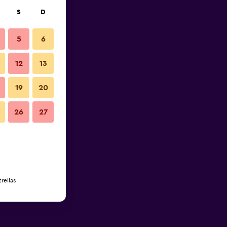
S
D
5
6
12
13
19
20
26
27
rellas