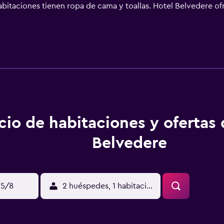
 habitaciones tienen ropa de cama y toallas. Hotel Belvedere of
de Foggia) está a 62 km.
cio de habitaciones y ofertas
Belvedere
15/8
2 huéspedes, 1 habitación