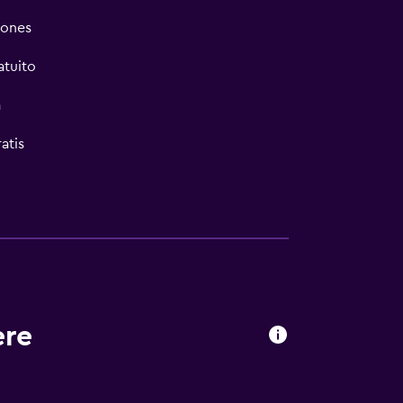
iones
atuito
a
atis
ere