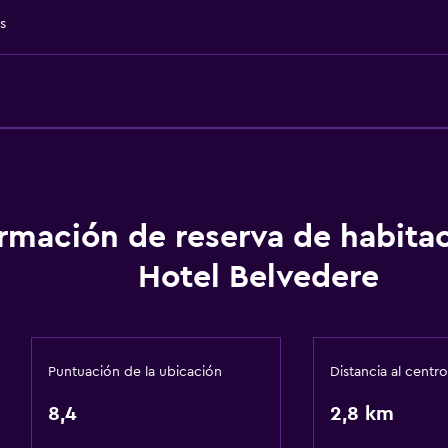
s
Comedor
isponibles
Restaurante
silla de ruedas
Bar/lounge
Desayuno en la habitaci
ormación de reserva de habita
Minibar
Hotel Belvedere
 ascensor
Sistema de entretenimi
Puntuación de la ubicación
Distancia al centro
TV de pantalla plana
8,4
Sala de estar/TV compar
2,8 km
TV