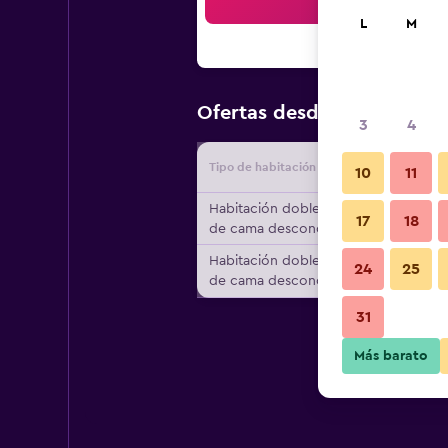
Bus
L
M
$64
Ofertas desde
/
Oferta má
3
4
Tipo de habitación
Proveedo
10
11
Habitación doble, tipo
17
18
de cama desconocido
Habitación doble, tipo
24
25
de cama desconocido
31
Más barato