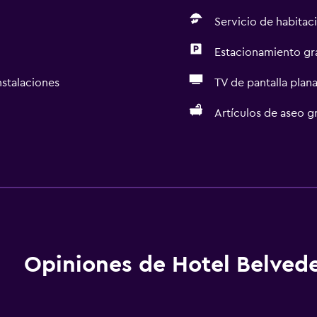
Servicio de habitac
Estacionamiento gr
nstalaciones
TV de pantalla plan
Artículos de aseo gr
Baño
Bidé
aciones
Secador de pelo
Aseo
Papel higiénico
Opiniones de Hotel Belved
Ducha
Baño privado