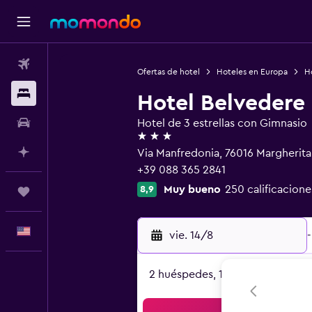
Vuelos
Ofertas de hotel
Hoteles en Europa
Ho
Alojamientos
Hotel Belvedere
Autos
Hotel de 3 estrellas con Gimnasio
3 estrellas
Planifica con IA
Via Manfredonia, 76016 Margherita 
+39 088 365 2841
Muy bueno
250 calificacione
8,9
Trips
Español
vie. 14/8
-
2 huéspedes, 1 habitación