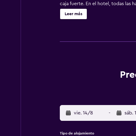
caja fuerte. En el hotel, todas las
aeropuerto (Aeropuerto Gino Lisa 
Leer más
Pre
vie. 14/8
-
sáb. 
Tipo de alojamiento