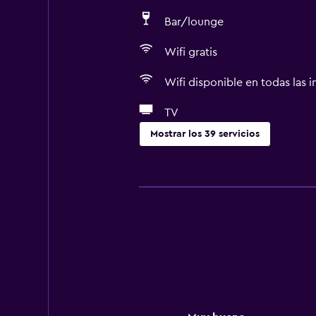
Bar/lounge
Wifi gratis
Wifi disponible en todas las i
TV
Mostrar los 39 servicios
Servicios básicos
Wifi gratis
Wifi disponible en todas las instal
Internet
Ropa de cama
Toallas
Aire acondicionado