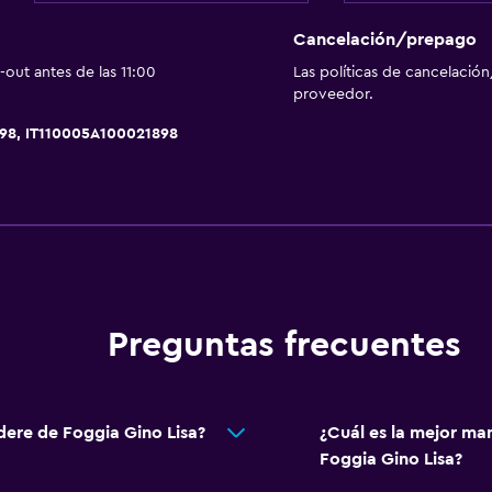
Cancelación/prepago
out antes de las 11:00
Las políticas de cancelación
Estacionamiento y tran
proveedor.
Estacionamiento gratuit
898, IT110005A100021898
Actividades
Bicicletas
Preguntas frecuentes
Spa
Spa
dere de Foggia Gino Lisa?
¿Cuál es la mejor ma
Foggia Gino Lisa?