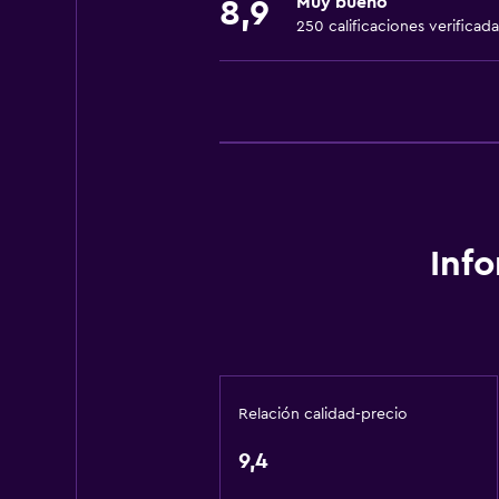
Muy bueno
8,9
Artículos de aseo gratis
250 calificaciones verificada
Calefacción
Papeleras
Accesibilidad y adecuación
Habitaciones para no fumadores d
Unidad accesible para personas en 
Accesibilidad
Inf
Ascensor
Plantas superiores accesibles por
Salud y seguridad
Relación calidad-precio
Limpieza diaria
Mosquitera
9,4
Caja fuerte