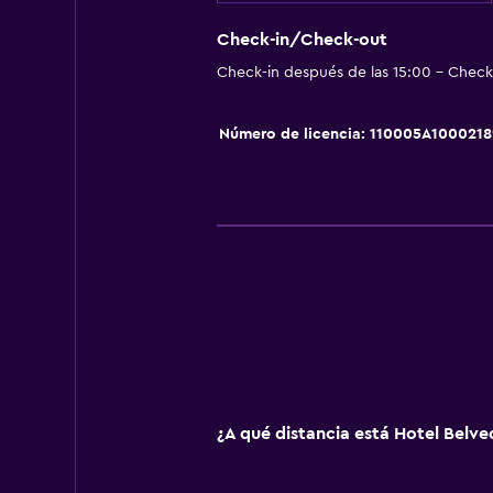
Botiquín de primeros auxilios
Check-in/Check-out
Check-in después de las 15:00 - Check-
Servicios y facilidades
Caja fuerte
Número de licencia: 110005A100021
Servicio de habitaciones
Recepción 24 horas
Habitación
Armario o clóset
Gimnasio
Gimnasio
¿A qué distancia está Hotel Belve