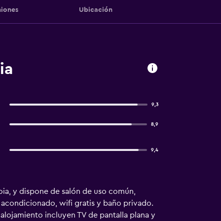
iones
Ubicación
ia
9,3
8,9
9,4
voia, y dispone de salón de uso común,
e acondicionado, wifi gratis y baño privado.
 alojamiento incluyen TV de pantalla plana y