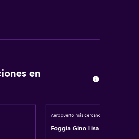
ón
ciones en
ento
Aeropuerto más cercano
tida
Foggia Gino Lisa