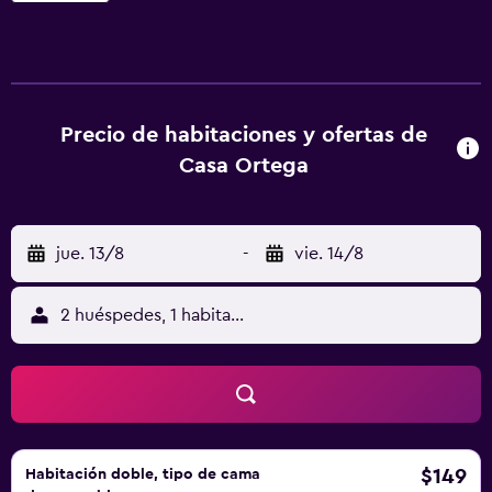
como Estación de metro de Vieux Port, Estación de metro
Joliette y Estación de tren Saint-Charles de Marsella. El
aeropuerto (Aeropuerto de Marsella - Provenza) está a 22
km.
Precio de habitaciones y ofertas de
Casa Ortega
jue. 13/8
-
vie. 14/8
2 huéspedes, 1 habitación
$149
Habitación doble, tipo de cama