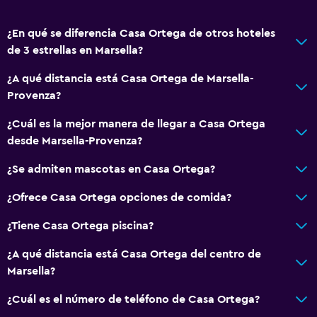
Accesibilidad y adecuación
¿En qué se diferencia Casa Ortega de otros hoteles
de 3 estrellas en Marsella?
Para no fumadores
Mascotas permitidas bajo consulta (pueden aplicar cargos
¿A qué distancia está Casa Ortega de Marsella-
extra)
Provenza?
Almohada hipoalergénica
¿Cuál es la mejor manera de llegar a Casa Ortega
Entrada privada
desde Marsella-Provenza?
¿Se admiten mascotas en Casa Ortega?
Servicios y facilidades
¿Ofrece Casa Ortega opciones de comida?
Check-out exprés
Servicio de habitaciones
¿Tiene Casa Ortega piscina?
Acceso con llave
¿A qué distancia está Casa Ortega del centro de
Marsella?
Comedor
¿Cuál es el número de teléfono de Casa Ortega?
Copas