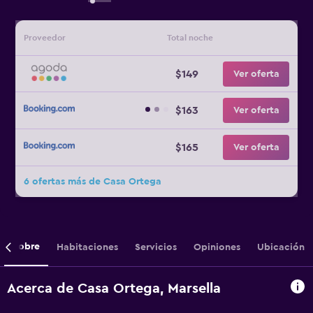
Proveedor
Total noche
$149
Ver oferta
$163
Ver oferta
$165
Ver oferta
6 ofertas más de Casa Ortega
Sobre
Habitaciones
Servicios
Opiniones
Ubicación
Acerca de Casa Ortega, Marsella