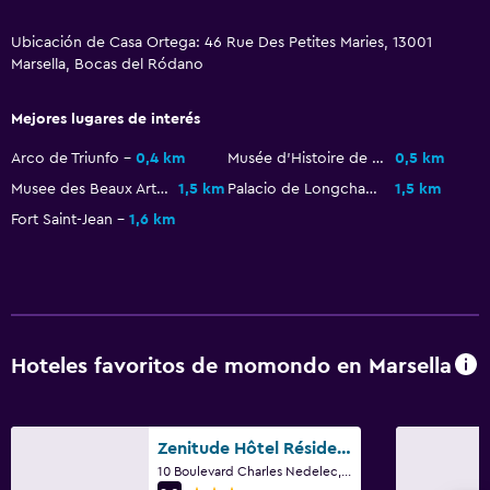
Ubicación de Casa Ortega: 46 Rue Des Petites Maries, 13001
Zona de trabajo
Marsella, Bocas del Ródano
Escritorio
Mejores lugares de interés
Piscina
Arco de Triunfo
0,4 km
Musée d'Histoire de Marseille
0,5 km
Toallas para piscina
Musee des Beaux Arts
1,5 km
Palacio de Longchamp
1,5 km
Fort Saint-Jean
1,6 km
Hoteles favoritos de momondo en Marsella
Zenitude Hôtel Résidences Marseille Saint-Charles
10 Boulevard Charles Nedelec, Marsella, Bocas del Ródano