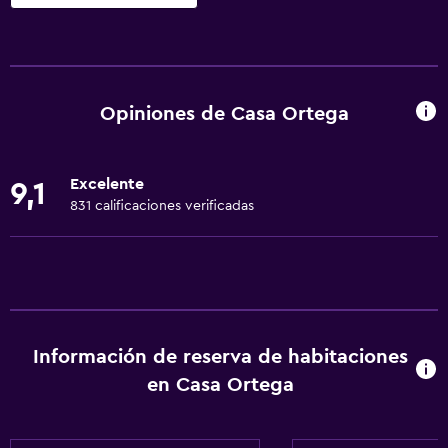
Servicios básicos
Wifi gratis
Wifi disponible en todas las instalaciones
Opiniones de Casa Ortega
Internet
Ropa de cama
Excelente
9,1
Toallas
831 calificaciones verificadas
Extinguidor
Aire acondicionado
Artículos de aseo gratis
Alarma de humo
Información de reserva de habitaciones
Calefacción
en Casa Ortega
Papeleras
Baño