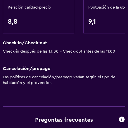
Relación calidad-precio
Puntuación de la ubi
Secador de pelo
Aseo
8,8
9,1
Papel higiénico
Ducha
Check-in/Check-out
Baño privado
Check-in después de las 13:00 - Check-out antes de las 11:00
Ducha italiana
Baño pequeño adicional
Cancelación/prepago
Las políticas de cancelación/prepago varían según el tipo de
General
habitación y el proveedor.
Ventana
Vista al jardín
Vista a la ciudad
Piso de parquet o madera noble
Preguntas frecuentes
Espacio de almacenamiento