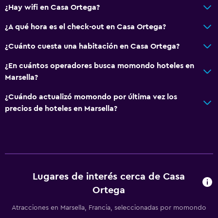
¿Hay wifi en Casa Ortega?
Tetera eléctrica
¿A qué hora es el check-out en Casa Ortega?
Actividades
¿Cuánto cuesta una habitación en Casa Ortega?
Instalaciones para deportes acuáticos
¿En cuántos operadores busca momondo hoteles en
Windsurf
Marsella?
Salud y seguridad
¿Cuándo actualizó momondo por última vez los
precios de hoteles en Marsella?
Limpieza diaria
Detector de monóxido de carbono
Sistema de entretenimiento
Canales de pago
Lugares de interés cerca de Casa
Ortega
Aire libre
Atracciones en Marsella, Francia, seleccionadas por momondo
Terraza/patio