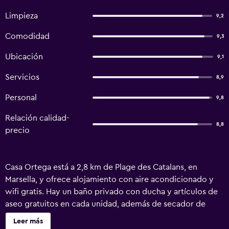
Limpieza
9,2
Comodidad
9,3
Ubicación
9,1
Servicios
8,9
Personal
9,8
Relación calidad-
8,8
precio
Casa Ortega está a 2,8 km de Plage des Catalans, en
Marsella, y ofrece alojamiento con aire acondicionado y
wifi gratis. Hay un baño privado con ducha y artículos de
aseo gratuitos en cada unidad, además de secador de
pelo. El bed and breakfast ofrece desayuno a la carta o
Leer más
continental. Cerca del alojamiento hay puntos de interés