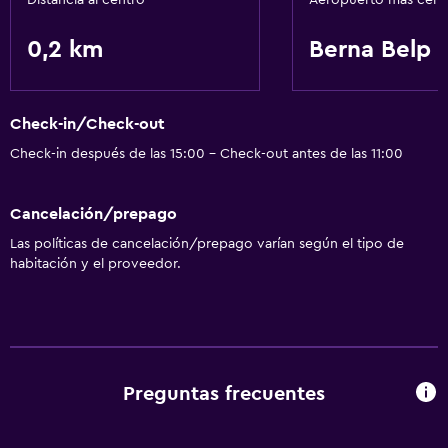
Distancia al centro
Aeropuerto más cer
Piscina y spa
0,2 km
Berna Belp
Sauna
Bañera de hidromasaje
Check-in/Check-out
Check-in después de las 15:00 - Check-out antes de las 11:00
Accesibilidad y adecuación
Habitaciones para no fumadores disponibles
Cancelación/prepago
Ascensor
Las políticas de cancelación/prepago varían según el tipo de
habitación y el proveedor.
Actividades
Salón de belleza
Tienda de regalos
Preguntas frecuentes
Baño
Secador de pelo