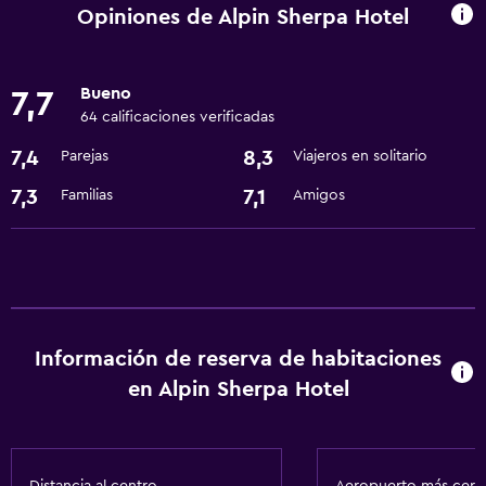
Servicio de habitaciones
Opiniones de Alpin Sherpa Hotel
Cambio de divisas
Instalaciones para reuniones
Bueno
7,7
Recepción 24 horas
64 calificaciones verificadas
7,4
8,3
Parejas
Viajeros en solitario
Comedor
7,3
7,1
Familias
Amigos
Restaurante
Microondas
Minibar
Nevera
Información de reserva de habitaciones
Servicios básicos
en Alpin Sherpa Hotel
Internet
Wifi
Aire acondicionado