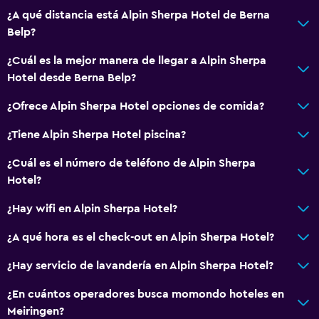
¿A qué distancia está Alpin Sherpa Hotel de Berna
Lavandería
Belp?
Servicios de lavandería/tintorería
¿Cuál es la mejor manera de llegar a Alpin Sherpa
Hotel desde Berna Belp?
Salud y seguridad
¿Ofrece Alpin Sherpa Hotel opciones de comida?
Caja fuerte
¿Tiene Alpin Sherpa Hotel piscina?
Ideal para familias
¿Cuál es el número de teléfono de Alpin Sherpa
Parque infantil
Hotel?
¿Hay wifi en Alpin Sherpa Hotel?
¿A qué hora es el check-out en Alpin Sherpa Hotel?
¿Hay servicio de lavandería en Alpin Sherpa Hotel?
¿En cuántos operadores busca momondo hoteles en
Meiringen?