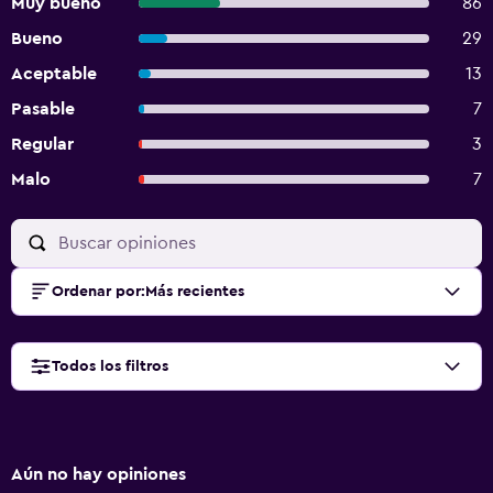
Muy bueno
86
Bueno
29
Aceptable
13
Pasable
7
Regular
3
Malo
7
Ordenar por
:
Más recientes
Todos los filtros
Aún no hay opiniones