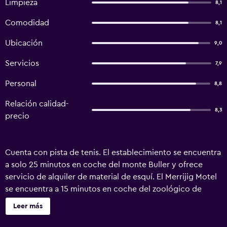
Limpieza
8,1
Comodidad
8,1
Ubicación
9,0
Servicios
7,9
Personal
8,8
Relación calidad-
8,3
precio
Cuenta con pista de tenis. El establecimiento se encuentra
a solo 25 minutos en coche del monte Buller y ofrece
servicio de alquiler de material de esquí. El Merrijig Motel
se encuentra a 15 minutos en coche del zoológico de
Mansfield y del minigolf Howqua Adventure. La cervecería
Leer más
Jamieson está a 25 minutos en coche. Las habitaciones
disponen de calefacción, TV de pantalla plana, nevera y