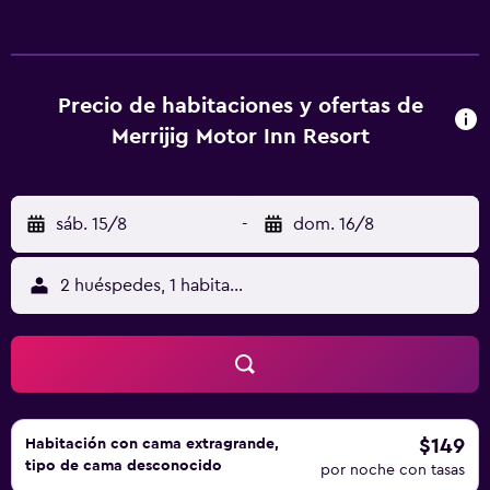
set de té y café. Incluyen mantas eléctricas, toallas y ropa
de cama. El baño incluye ducha. Algunas habitaciones
tienen zona de cocina o zona de salón. El establecimiento
también cuenta con zona de salón compartida, sala de
Precio de habitaciones y ofertas de
secado, biblioteca, lavandería y tienda de
Merrijig Motor Inn Resort
regalos/minimercado. El establecimiento alberga una
piscina al aire libre de temporada. El bar restaurante abre
todos los días para el desayuno, el almuerzo y la cena. Se
sáb. 15/8
-
dom. 16/8
sirve un desayuno caliente. El almuerzo y la cena incluyen
hamburguesas, pollo y carne.
2 huéspedes, 1 habitación
$149
Habitación con cama extragrande,
tipo de cama desconocido
por noche con tasas