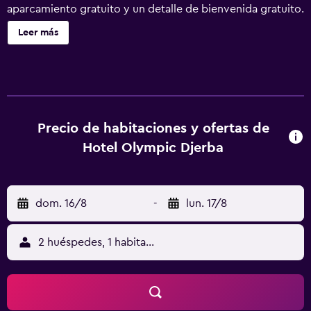
aparcamiento gratuito y un detalle de bienvenida gratuito.
También encontrarás salas de tratamientos o masajes y
Leer más
servicio de recepción 24 horas. Se ofrece servicio de
cambio de toallas a petición. Olympic Djerba hôtel ofrece
400 alojamientos con secador de pelo y artículos de
higiene personal gratuitos. Las habitaciones disponen de
balcón. Este hotel en Djerba Midun ofrece acceso a
Internet wifi gratis con una velocidad de 25 Mbps o más.
Precio de habitaciones y ofertas de
Los baños están equipados con ducha y bañera
Hotel Olympic Djerba
combinadas. Es posible solicitar cambio de toallas y
cambio de sábanas. Se ofrece servicio de limpieza todos
los días.
dom. 16/8
-
lun. 17/8
2 huéspedes, 1 habitación