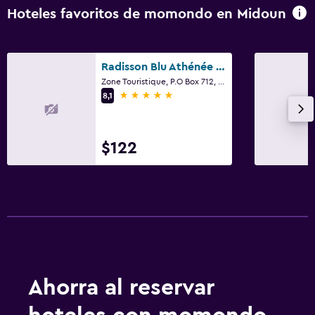
Hoteles favoritos de momondo en Midoun
Radisson Blu Athénée Palace Resort & Thalasso, Djerba
Zone Touristique, P.O Box 712, Midoun
5 estrellas
8,1
$122
Ahorra al reservar