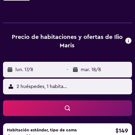
piscina sirve cócteles y proporciona tumbonas y
sombrillas. Las habitaciones del Ilio Maris, reformadas con
elegancia, disponen de balcones amplios o terrazas. La
mayoría cuenta con vistas al mar. En la recepción 24 horas
del hotel, los huéspedes encontrarán información turística
Precio de habitaciones y ofertas de Ilio
y podrán reservar billetes para hacer excursiones a Delos.
Maris
Se pueden organizar cruceros privados, alquileres de
coches y bicicletas y traslados bajo petición. El Ilio Maris
se encuentra en un límite de la ciudad de Mikonos, cerca
lun. 17/8
-
mar. 18/8
de las paradas de taxi y autobús. Ofrece fácil acceso a la
cosmopolita ciudad y a las preciosas playas de arena de
Paradise, Paranga, Psarou y Platis Yialos. Hay aparcamiento
2 huéspedes, 1 habitación
privado gratuito.
$149
Habitación estándar, tipo de cama