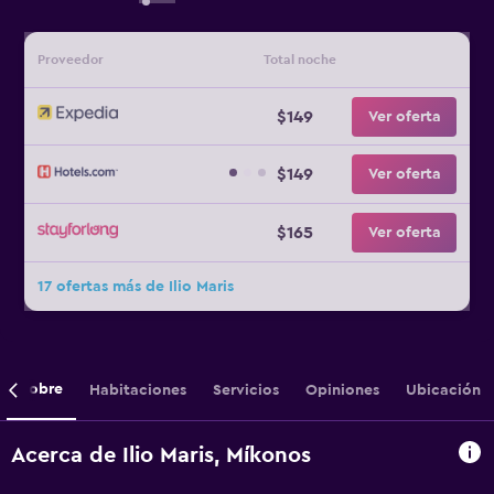
Proveedor
Total noche
$149
Ver oferta
$149
Ver oferta
$165
Ver oferta
17 ofertas más de Ilio Maris
Sobre
Habitaciones
Servicios
Opiniones
Ubicación
Acerca de Ilio Maris, Míkonos