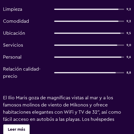
Limpieza
9,2
Comodidad
9,2
Ubicación
9,5
Servicios
9,0
Personal
9,6
Relación calidad-
8,8
precio
El Ilio Maris goza de magníficas vistas al mar y a los
famosos molinos de viento de Mikonos y ofrece
habitaciones elegantes con WiFi y TV de 32", así como
fácil acceso en autobús a las playas. Los huéspedes
podrán bañarse en la piscina del Ilio Maris y disfrutar de las
Leer más
hermosas puestas de sol sobre el mar Egeo. El bar de la