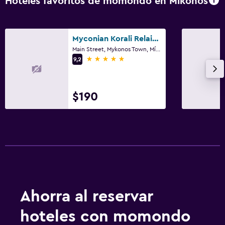
Hoteles favoritos de momondo en Míkonos
Myconian Korali Relais & Chateaux
Main Street, Mykonos Town, Míkonos
5 estrellas
9,2
$190
Ahorra al reservar
hoteles con momondo