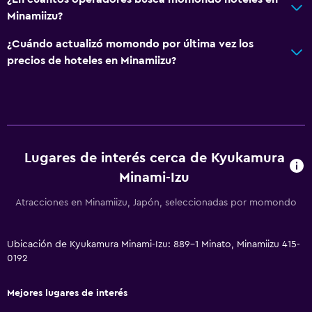
Máquina expendedora (bebidas)
Minamiizu?
¿Cuándo actualizó momondo por última vez los
Estacionamiento y transporte
precios de hoteles en Minamiizu?
Estacionamiento gratuito
Estacionamiento privado
Sistema de entretenimiento
Lugares de interés cerca de Kyukamura
TV de pantalla plana
Minami-Izu
TV
Atracciones en Minamiizu, Japón, seleccionadas por momondo
Baño
Yukata (bata de baño japonesa)
Ubicación de Kyukamura Minami-Izu: 889-1 Minato, Minamiizu 415-
0192
Bañera al aire libre
Mejores lugares de interés
Aire libre