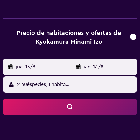
de Cabo Koibito Misaki. En el hotel, cada habitación tiene
TV y caja fuerte. Chokoku-ji Temple está a 4,7 km del
alojamiento, y Monument to Perry's Landing está a 10 km.
Precio de habitaciones y ofertas de
Kyukamura Minami-Izu
jue. 13/8
-
vie. 14/8
2 huéspedes, 1 habitación