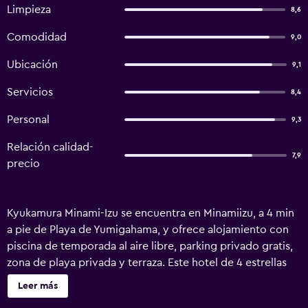
Limpieza
8,6
Comodidad
9,0
Ubicación
9,1
Servicios
8,4
Personal
9,3
Relación calidad-
7,9
precio
Kyukamura Minami-Izu se encuentra en Minamiizu, a 4 min
a pie de Playa de Yumigahama, y ofrece alojamiento con
piscina de temporada al aire libre, parking privado gratis,
zona de playa privada y terraza. Este hotel de 4 estrellas
ofrece restaurante y habitaciones con aire acondicionado
Leer más
y wifi gratis. Este alojamiento libre de humo está a 43 km