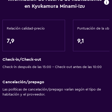
Para no fumadores
en Kyukamura Minami-Izu
Ascensor
Ascensor disponible
Relación calidad-precio
Puntuación de la ubi
Plantas superiores accesibles por ascensor
Plantas superiores accesibles por escaleras
7,9
9,1
Áreas designadas para fumadores
General
Check-in/Check-out
Habitaciones insonorizadas
Check-in después de las 15:00 - Check-out antes de las 10:00
Habitaciones familiares
Cancelación/prepago
Tatami (piso tradicional japonés)
Las políticas de cancelación/prepago varían según el tipo de
Teléfono
habitación y el proveedor.
Espacio de almacenamiento