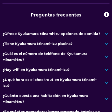
Salud y seguridad
Cámaras CCTV en el exterior
Preguntas frecuentes
Seguridad las 24 horas
Botiquín de primeros auxilios
Cámaras CCTV en zonas comunes
¿Ofrece Kyukamura Minami-Izu opciones de comida?
¿Tiene Kyukamura Minami-Izu piscina?
Servicios y facilidades
¿Cuál es el número de teléfono de Kyukamura
Servicio de despertador
Minami-Izu?
Caja fuerte
¿Hay wifi en Kyukamura Minami-Izu?
Check-in/check-out privado
Acceso con llave
¿A qué hora es el check-out en Kyukamura Minami-
Izu?
Comedor
¿Cuánto cuesta una habitación en Kyukamura
Restaurante
Minami-Izu?
Nevera
¿En cuántos operadores busca momondo hoteles en