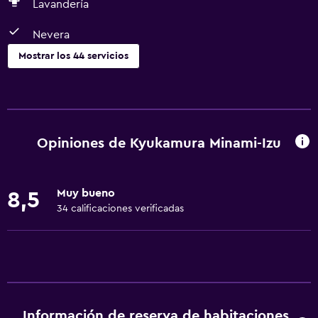
Lavandería
Nevera
Mostrar los 44 servicios
Servicios básicos
Wifi gratis
Internet
Opiniones de Kyukamura Minami-Izu
Ropa de cama
Extinguidor
Muy bueno
8,5
Aire acondicionado
34 calificaciones verificadas
Alarma de humo
Calefacción
Papeleras
Accesibilidad y adecuación
Información de reserva de habitaciones