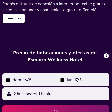
Podrás disfrutar de conexión a Internet por cable gratis en
las zonas comunes y aparcamiento gratuito. También
encontrarás un centro de bienestar, un bar o lounge y
Leer más
pistas de tenis al aire libre. Esmarin Wellness Hotel ofrece
10 alojamientos con aire acondicionado, minibar y caja
fuerte. Se ofrece una televisión de pantalla plana en todas
las habitaciones. Los baños están equipados con ducha,
albornoces, zapatillas y bidé. Los huéspedes pueden
navegar por la web gracias a nuestro acceso a Internet
Precio de habitaciones y ofertas de
por cable gratis. Los servicios para las personas de
Esmarin Wellness Hotel
negocios incluyen escritorio y teléfono. Las habitaciones
también incluyen secador de pelo y cortinas opacas. Se
ofrece servicio de limpieza todos los días. Este hotel
dom. 16/8
-
lun. 17/8
dispone de 6 pistas de tenis al aire libre, una pista de tenis
cubierta y centro de bienestar. Además de una piscina
cubierta, los servicios de ocio y esparcimiento incluyen
2 huéspedes, 1 habitación
sauna y gimnasio. Se pueden practicar las actividades de
ocio y esparcimiento que se indican más abajo en las