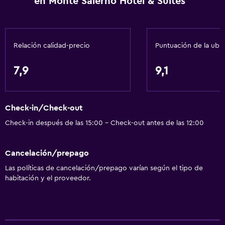
en Monte Salerno Hotel & Suites
Secador de pelo
Aseo
Papel higiénico
Relación calidad-precio
Puntuación de la ubi
Ducha
Albornoz
7,9
9,1
Baño privado
Check-in/Check-out
Sistema de entretenimiento
Check-in después de las 15:00 - Check-out antes de las 12:00
TV por cable o vía satélite
TV de pantalla plana
Cancelación/prepago
TV
Las políticas de cancelación/prepago varían según el tipo de
habitación y el proveedor.
Lavandería
Lavandería
Servicios de lavandería/tintorería