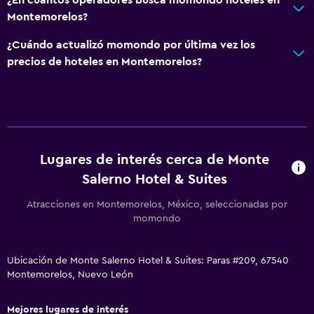
Salud y seguridad
Montemorelos?
Limpieza diaria
¿Cuándo actualizó momondo por última vez los
Botiquín de primeros auxilios
precios de hoteles en Montemorelos?
Habitación
Armario o clóset
Lugares de interés cerca de Monte
Zona de trabajo
Salerno Hotel & Suites
Escritorio
Atracciones en Montemorelos, México, seleccionadas por
momondo
Ubicación de Monte Salerno Hotel & Suites: Paras #209, 67540
Montemorelos, Nuevo León
Mejores lugares de interés