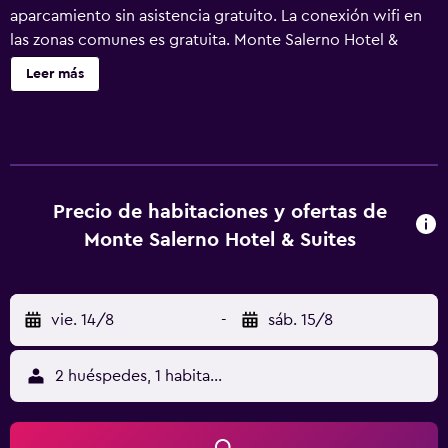
aparcamiento sin asistencia gratuito. La conexión wifi en
las zonas comunes es gratuita. Monte Salerno Hotel &
Suites ofrece 14 alojamientos con aire acondicionado y
Leer más
albornoces. Se ofrece televisión por satélite. Los baños
están equipados con ducha. Los huéspedes pueden
navegar por la web gracias a nuestro acceso a Internet
wifi gratis. Los servicios para las personas de negocios
incluyen escritorio y teléfono. Se ofrece servicio de
limpieza todos los días y es posible solicitar secador de
Precio de habitaciones y ofertas de
pelo.
Monte Salerno Hotel & Suites
vie. 14/8
-
sáb. 15/8
2 huéspedes, 1 habitación