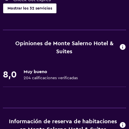
Mostrar los 32 servicios
Servicios básicos
Wifi gratis
Internet
Opiniones de Monte Salerno Hotel &
Toallas
Suites
Aire acondicionado
Artículos de aseo gratis
Muy bueno
8,0
Champú
204 calificaciones verificadas
Alarma de humo
Calefacción
Papeleras
Baño
Información de reserva de habitaciones