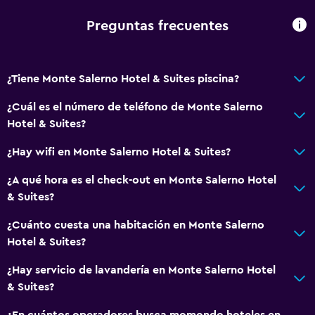
Plancha y tabla de planchar
Preguntas frecuentes
Servicios y facilidades
Check-out exprés
¿Tiene Monte Salerno Hotel & Suites piscina?
Botella de agua
¿Cuál es el número de teléfono de Monte Salerno
Recepción 24 horas
Hotel & Suites?
¿Hay wifi en Monte Salerno Hotel & Suites?
Accesibilidad y adecuación
¿A qué hora es el check-out en Monte Salerno Hotel
Para no fumadores
& Suites?
Áreas designadas para fumadores
¿Cuánto cuesta una habitación en Monte Salerno
Hotel & Suites?
General
Teléfono
¿Hay servicio de lavandería en Monte Salerno Hotel
& Suites?
Espacio de almacenamiento
¿En cuántos operadores busca momondo hoteles en