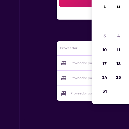
Bus
L
M
3
4
Proveedor
10
11
Proveedor para Lo Paller de Roc
17
18
24
25
Proveedor para Lo Paller de Roc
31
Proveedor para Lo Paller de Roc