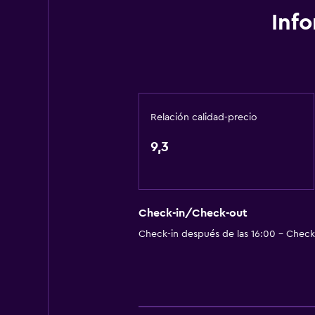
Actividades
Inf
Senderismo
Juegos de mesa/rompecabezas
Esquí
Baño
Relación calidad-precio
Aseo
9,3
Baño privado
Aire libre
Check-in/Check-out
Terraza
Check-in después de las 16:00 - Check-
Ideal para familias
Parque infantil