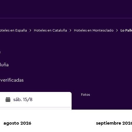
oteles en España
Hoteles en Cataluña
Hoteles en Montesclado
Lo Pal
e
luña
 verificadas
Fotos
sáb. 15/8
agosto 2026
septiembre 202