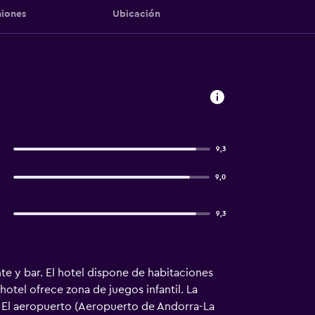
iones
Ubicación
9,3
9,0
9,3
nte y bar. El hotel dispone de habitaciones
otel ofrece zona de juegos infantil. La
. El aeropuerto (Aeropuerto de Andorra-La