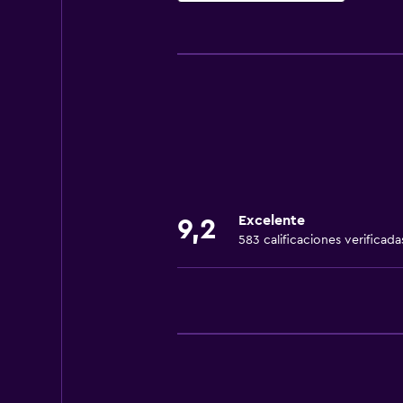
Cocina
Copas
Nevera
Cafetera
Microondas
Comedor
Cocina
Excelente
9,2
583 calificaciones verificada
Comedor
Restaurante
Bar/lounge
Almuerzos para llevar
Mesa de comedor