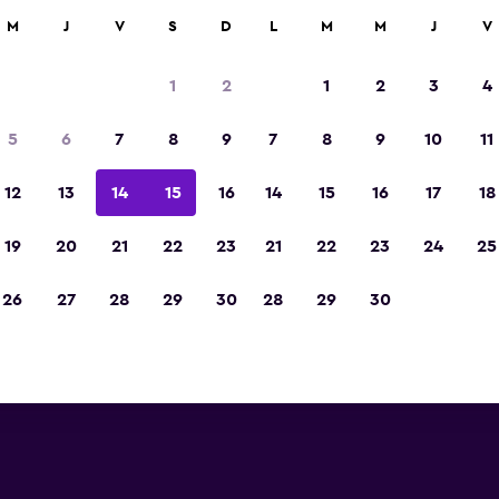
car
M
J
V
S
D
L
M
M
J
V
1
2
1
2
3
4
5
6
7
8
9
7
8
9
10
11
12
13
14
15
16
14
15
16
17
18
Ver precios
19
20
21
22
23
21
22
23
24
25
26
27
28
29
30
28
29
30
Ver precios
Ver precios