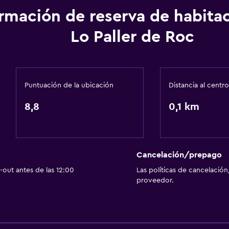
Accesibilidad y adecuac
ormación de reserva de habita
Para no fumadores
Lo Paller de Roc
Mascotas permitidas bajo
Servicios y facilidades
Puntuación de la ubicación
Distancia al centro
Mostrador de información
8,8
0,1 km
Acceso con tarjeta
Habitación
Cancelación/prepago
Armario o clóset
out antes de las 12:00
Las políticas de cancelación
proveedor.