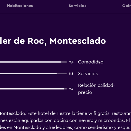
Habitaciones
Servicios
Opin
ler de Roc, Montesclado
Comodidad
9,3
Servicios
8,8
Relación calidad-
9,7
precio
ntescladó. Este hotel de 1 estrella tiene wifi gratis, restaura
iones están equipadas con cocina con nevera y microondas. El h
ades en Montescladó y alrededores, como senderismo y esquí