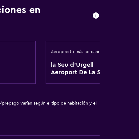
ión
ciones en
 consulta (pueden aplicar cargos extra)
Aeropuerto más cercano
 turística
la Seu d'Urgell
Aeroport De La Seu
/prepago varían según el tipo de habitación y el