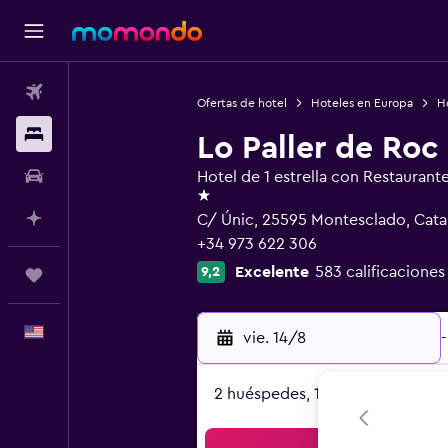
Vuelos
Ofertas de hotel
Hoteles en Europa
H
Alojamientos
Lo Paller de Roc
Autos
Hotel de 1 estrella con Restaurant
1 estrella
Planifica con IA
C/ Únic, 25595 Montesclado, Cata
+34 973 622 306
Excelente
583 calificaciones
9,2
Trips
Español
vie. 14/8
-
2 huéspedes, 1 habitación