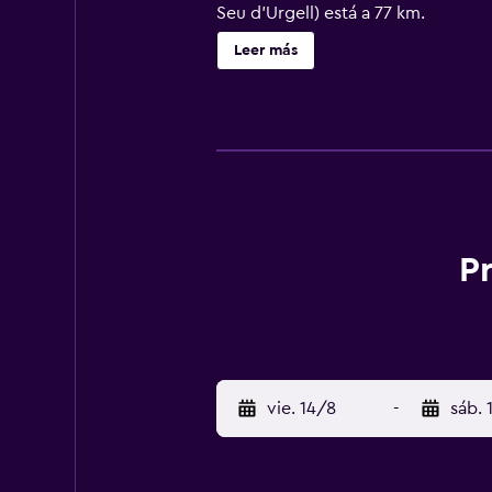
Seu d'Urgell) está a 77 km.
Leer más
P
vie. 14/8
-
sáb. 