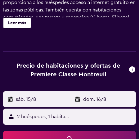
proporciona a los huéspedes acceso a internet gratuito en
las zonas públicas. También cuenta con habitaciones
comunicadas, una terraza y recepción 24 horas. El hotel
Leer más
ofrece 75 habitaciones y ha sido reformado
recientemente. Asimismo, el personal multilingüe está a su
disposición para proporcionarle cualquier ayuda que
necesite. El hotel ofrece habitaciones que incluyen una
ducha y canales por cable/satélite. El hotel dispone de un
restaurante, una alternativa estupenda para los huéspedes
Precio de habitaciones y ofertas de
que no quieren salir a la hora de cenar o comer.
Premiere Classe Montreuil
sáb. 15/8
-
dom. 16/8
2 huéspedes, 1 habitación