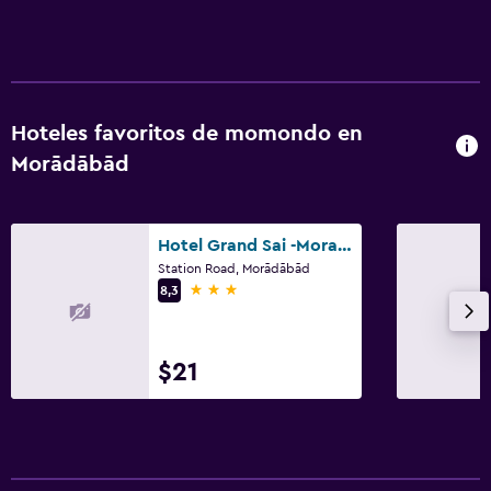
Hoteles favoritos de momondo en
Morādābād
Hotel Grand Sai -Moradabad, Uttar Pradesh
Station Road, Morādābād
3 estrellas
8,3
$21