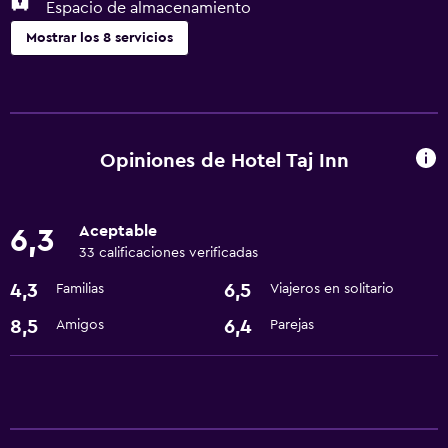
Espacio de almacenamiento
Mostrar los 8 servicios
Servicios y facilidades
Servicio de habitaciones
Centro de negocios
Opiniones de Hotel Taj Inn
Instalaciones para reuniones
Aceptable
6,3
Servicios básicos
33 calificaciones verificadas
Aire acondicionado
4,3
6,5
Familias
Viajeros en solitario
Wifi
8,5
6,4
Amigos
Parejas
Estacionamiento y transporte
Estacionamiento
Lavandería