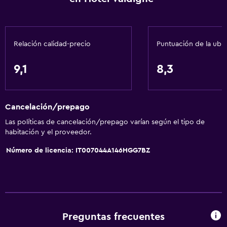
Wifi gratis
Wifi disponible en todas las instalaciones
Relación calidad-precio
Puntuación de la ubi
Internet
Toallas
9,1
8,3
Extinguidor
Artículos de aseo gratis
Cancelación/prepago
Calefacción
Las políticas de cancelación/prepago varían según el tipo de
Aire acondicionado
habitación y el proveedor.
Papeleras
Número de licencia: IT007044A146HGG7BZ
Baño
Ducha
Bidé
Preguntas frecuentes
Secador de pelo