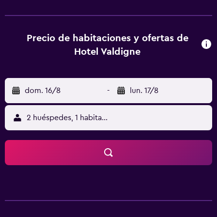
bidet y artículos de aseo gratuitos. También incluyen wifi
gratis, y algunas de las habitaciones cuentan con vistas a la
montaña. Todas las habitaciones del alojamiento están
equipadas con TV y secador de pelo. Hay opciones buffet
Precio de habitaciones y ofertas de
o italianas de desayuno disponibles en Hotel Valdigne.
Hotel Valdigne
Aiguille du Midi está a 23 km del alojamiento, y Estación
de tren Montenvers - Mer de Glace está a 32 km.
dom. 16/8
-
lun. 17/8
2 huéspedes, 1 habitación