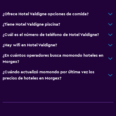
Aseo
Papel higiénico
¿Ofrece Hotel Valdigne opciones de comida?
Baño privado
¿Tiene Hotel Valdigne piscina?
¿Cuál es el número de teléfono de Hotel Valdigne?
General
Habitaciones familiares
¿Hay wifi en Hotel Valdigne?
Vista al jardín
¿En cuántos operadores busca momondo hoteles en
Piso de parquet o madera noble
Morgex?
Teléfono
¿Cuándo actualizó momondo por última vez los
Vista a la montaña
precios de hoteles en Morgex?
Espacio de almacenamiento
Comedor
Almuerzos para llevar