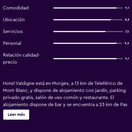
Comodidad
9,1
Ubicación
8,3
Servicios
7,5
Personal
9,2
Relación calidad-
9,1
precio
Hotel Valdigne está en Morgex, a 13 km de Teleférico de
Mont-Blanc, y dispone de alojamiento con jardín, parking
privado gratis, salón de uso común y restaurante. El
alojamiento dispone de bar y se encuentra a 23 km de Pas
dans la Vide (Paso hacia el vacío). El cafetería es ideal para
Leer más
tomar algo. En el hotel, las habitaciones tienen escritorio.
Las habitaciones del alojamiento tienen baño privado con