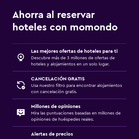
Menús para dietas especiales (bajo petición)
Bar de tapas
Ahorra al reservar
Restaurante
hoteles con momondo
Bar/lounge
Servicios y facilidades
Las mejores ofertas de hoteles para ti
Servicio de despertador
Descubre más de 3 millones de ofertas de
hoteles y alojamientos en un solo lugar.
Minimercado en las instalaciones
Acceso con llave
CANCELACIÓN GRATIS
Usa nuestro filtro para encontrar alojamientos
Acceso con tarjeta
con cancelación gratis.
Ideal para familias
Millones de opiniones
Mira las puntuaciones basadas en millones de
Cuna/cama nido disponibles
opiniones de huéspedes reales.
Comidas para niños
Alertas de precios
Equipo infantil para zona de juegos al aire libre