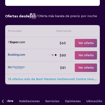
Ofertas desde
$63
/
Oferta más barata de precio por noche
Proveedor
Total noche
$63
Ver oferta
$80
Ver oferta
$81
Ver oferta
15 ofertas más de Best Western Motherwell Centre Moorings Hotel
Sobre
Habitaciones
Servicios
Opiniones
Ubicación