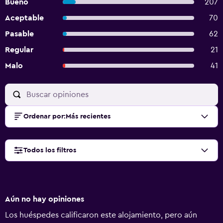
Bueno
207
Aceptable
70
Pasable
62
Regular
21
Malo
41
Ordenar por
:
Más recientes
Todos los filtros
Aún no hay opiniones
Los huéspedes calificaron este alojamiento, pero aún