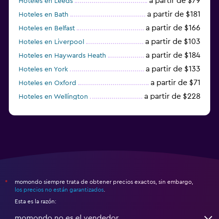
a partir de $79
Hoteles en Leeds
a partir de $181
Hoteles en Bath
a partir de $166
Hoteles en Belfast
a partir de $103
Hoteles en Liverpool
a partir de $184
Hoteles en Haywards Heath
a partir de $133
Hoteles en York
a partir de $71
Hoteles en Oxford
a partir de $228
Hoteles en Wellington
a partir de $231
Hoteles en Appleby-in-Westmorland
momondo siempre trata de obtener precios exactos, sin embargo,
*
los precios no están garantizados
.
Esta es la razón:
momondo no es el vendedor.