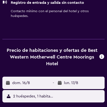
Registro de entrada y salida sin contacto
enlaces de transporte y aventuras al aire libre.
Contacto mínimo con el personal del hotel y otros
huéspedes.
Precio de habitaciones y ofertas de Best
Western Motherwell Centre Moorings
Hotel
dom. 16/8
-
lun. 17/8
2 huéspedes, 1 habitación