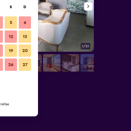
S
D
5
6
12
13
1/51
Edificio
19
20
26
27
rellas