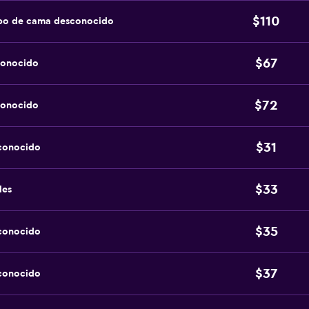
$110
ipo de cama desconocido
$67
conocido
$72
conocido
$31
sconocido
$33
les
$35
sconocido
$37
sconocido