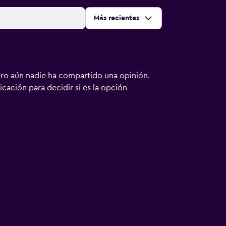
Ordenar por
:
Más recientes
ero aún nadie ha compartido una opinión.
bicación para decidir si es la opción