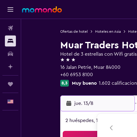
Vuelos
Ofertas de hotel
Hoteles en Asia
Hotel
Alojamientos
Muar Traders Ho
Autos
Hotel de 3 estrellas con Wifi gratis
3 estrellas
Planifica con IA
16 Jalan Petrie, Muar 84000
+60 6953 8100
Muy bueno
1.602 calificacio
8,3
Trips
Español
jue. 13/8
-
2 huéspedes, 1 habitación