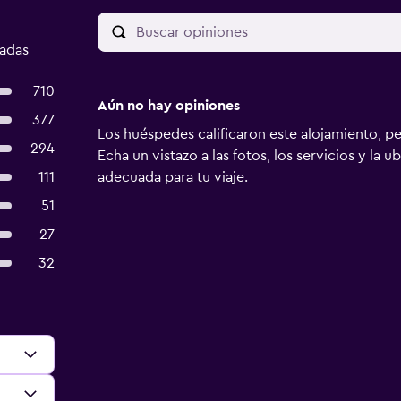
cadas
710
Aún no hay opiniones
377
Los huéspedes calificaron este alojamiento, p
294
Echa un vistazo a las fotos, los servicios y la u
111
adecuada para tu viaje.
51
27
32