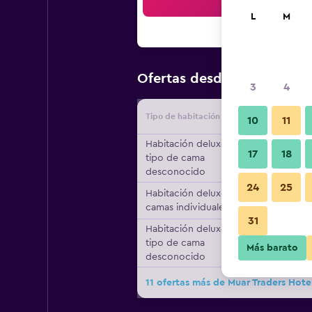
Bus
L
M
$31
Ofertas desde
/
Oferta más
3
4
Tipo de habitación
Proveedo
10
11
Habitación deluxe,
17
18
tipo de cama
desconocido
24
25
Habitación deluxe, 2
camas individuales
31
Habitación deluxe,
tipo de cama
Más barato
desconocido
11 ofertas más de Muar Traders Hote