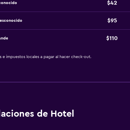
$42
sconocido
$95
desconocido
$110
ande
as e impuestos locales a pagar al hacer check-out.
alaciones de Hotel