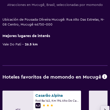
Atracciones en Mucugê, Brasil, seleccionadas por momondo
Ubicación de Pousada Oliveira Mucugê: Rua Alto Das Estrelas, N-
08 Centro, Mucugê 46750-000
Mejores lugares de interés
Vale Do Pati
26.5 km
Hoteles favoritos de momondo en Mucugê
Casarão Alpina
Rod Ba 142, Km 194 Alto Do Capa Bode, Mucugê
3 estrellas
8,2