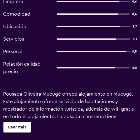
Limpieza
8,6
Comodidad
8,4
Ubicación
8,7
Servicios
8,1
Personal
9,5
Relación calidad-
8,0
precio
Pousada Oliveira Mucugê ofrece alojamiento en Mucugê.
Este alojamiento ofrece servicio de habitaciones y
mostrador de información turística, además de wifi gratis
en todo el alojamiento. La posada u hostería tiene
habitaciones familiares. En la posada u hostería, las
Leer más
habitaciones están equipadas con armario, TV de pantalla
plana, baño privado, ropa de cama y toallas. Las unidades