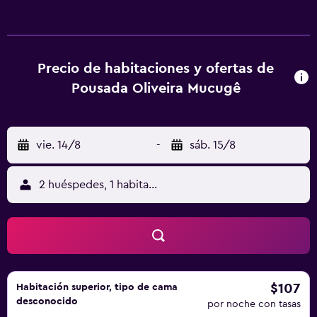
cuentan con minibar. En Pousada Oliveira Mucugê se
puede disfrutar de un desayuno continental. El aeropuerto
(Aeropuerto de Lençóis) está a 111 km.
Precio de habitaciones y ofertas de
Pousada Oliveira Mucugê
vie. 14/8
-
sáb. 15/8
2 huéspedes, 1 habitación
$107
Habitación superior, tipo de cama
desconocido
por noche con tasas