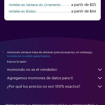
a partir de $25
Hoteles en Santana do Livramento
a partir de $46
Hoteles en Búzios
a partir de $43
Hoteles en Balneario Camboriú
momondo siempre trata de obtener precios exactos, sin embargo,
*
los precios no están garantizados
.
Esta es la razón:
momondo no es el vendedor.
Agregamos montones de datos para ti
¿Por qué los precios no son 100% exactos?
Ofertas de hotel
Hoteles en América del Sur
Hoteles en Brasil