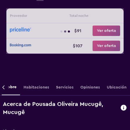
Proveedor
Total noche
$91
Ver oferta
$107
Ver oferta
Sobre
Habitaciones
Servicios
Opiniones
Ubicación
Acerca de Pousada Oliveira Mucugê,
Mucugê