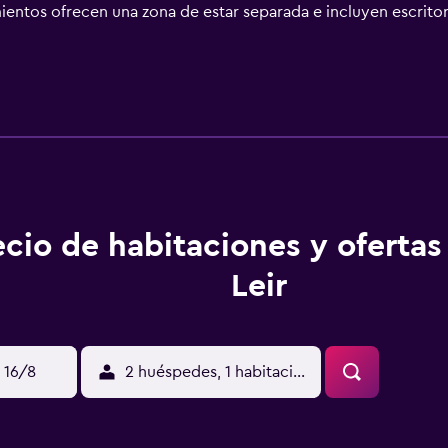
entos ofrecen una zona de estar separada e incluyen escritor
en acceso a baños compartidos. Los baños están equipados c
ofrece servicio de limpieza a petición. Se pueden practicar las
ones o cerca del alojamiento (es posible que se aplique un reca
ecio de habitaciones y ofertas
Leir
 16/8
2 huéspedes, 1 habitación