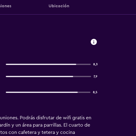
iones
Ubicación
8,3
7,9
8,5
niones. Podrás disfrutar de wifi gratis en
dín y un área para parrillas. El cuarto de
tos con cafetera y tetera y cocina