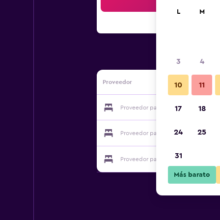
Bus
L
M
3
4
Proveedor
10
11
Proveedor para Frya Leir
17
18
24
25
Proveedor para Frya Leir
31
Proveedor para Frya Leir
Más barato