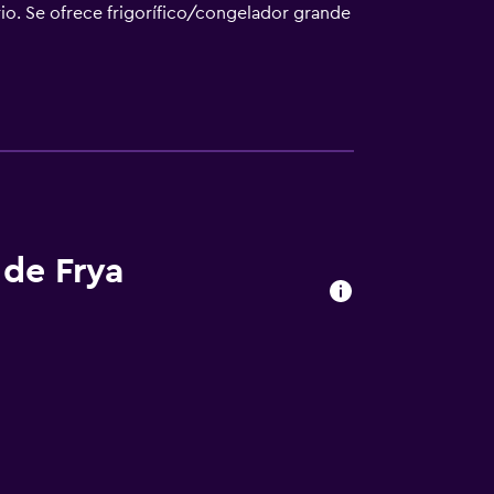
io. Se ofrece frigorífico/congelador grande
on ducha. Este hotel en Ringebu ofrece
 actividades de ocio y esparcimiento que se
rgo).
 de Frya