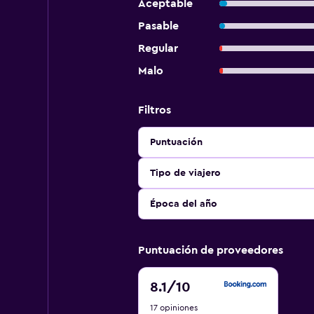
Aceptable
Pasable
Regular
Malo
Filtros
Puntuación
Tipo de viajero
Época del año
Puntuación de proveedores
8.1
8.1
/10
de
17 opiniones
10