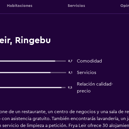
Habitaciones
Servicios
Opin
eir, Ringebu
Comodidad
8,7
Servicios
8,1
Relación calidad-
9,5
precio
ne de un restaurante, un centro de negocios y una sala de reu
on asistencia gratuito. También encontrarás lavandería, un jar
servicio de limpieza a petición. Frya Leir ofrece 30 alojamien