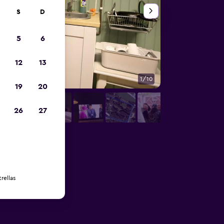
S
D
5
6
12
13
1/10
Otros
19
20
26
27
rellas