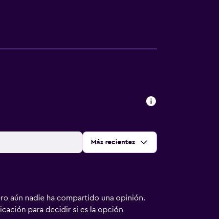
Ordenar por
:
Más recientes
ero aún nadie ha compartido una opinión.
bicación para decidir si es la opción