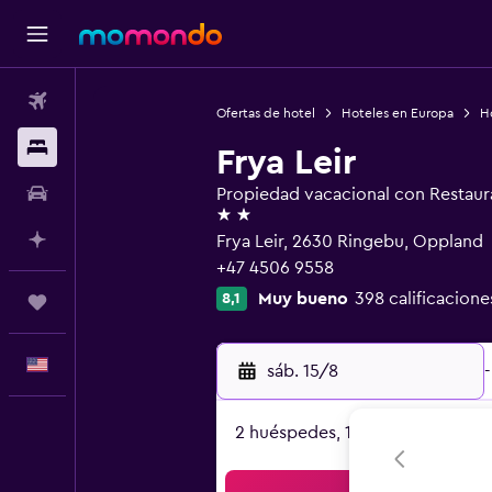
Vuelos
Ofertas de hotel
Hoteles en Europa
H
Alojamientos
Frya Leir
Autos
Propiedad vacacional con Restaur
2 estrellas
Planifica con IA
Frya Leir, 2630 Ringebu, Oppland
+47 4506 9558
Muy bueno
398 calificacione
8,1
Trips
Español
sáb. 15/8
-
2 huéspedes, 1 habitación