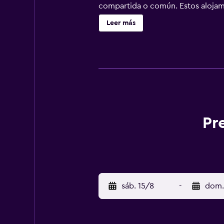
compartida o común. Estos alojami
y microondas. Los huéspedes tien
Leer más
acceso a Internet wifi gratis. Se 
indican más abajo en las instalaci
Pr
sáb. 15/8
-
dom.