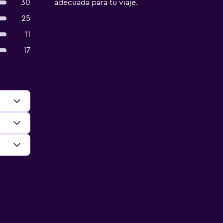
30
adecuada para tu viaje.
25
11
17